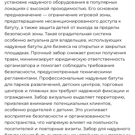
5
5
В НАЛИЧИИ
В НАЛИЧИИ
B-16131 Коммерческий
B-16483 Коммерческий
надувной батут «Чудо-
надувной батут «Тигриная
сафари», 6*4*2,8 м
страна 5», 9*5*5 м
152 800 ₽
294 000 ₽
От
От
5
5
В НАЛИЧИИ
В НАЛИЧИИ