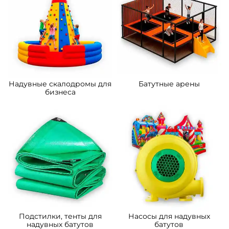
надувной батут «Царство
надувной батут «Мир
зверей 2», 5x5x2.8 м
Сафари 2», 14*7*7,5 м.
162 200 ₽
633 900 ₽
От
От
5
5
В НАЛИЧИИ
В НАЛИЧИИ
B-16481 Коммерческий
B-16476 Коммерческий
надувной батут «Океания»
надувной батут «Тигриная
10*5*6 м
страна 6», 10*6*5,5 м
358 500 ₽
373 200 ₽
От
От