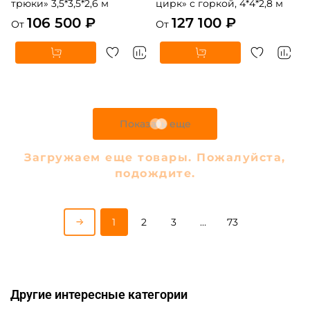
трюки» 3,5*3,5*2,6 м
цирк» с горкой, 4*4*2,8 м
106 500 ₽
127 100 ₽
От
От
5
5
В НАЛИЧИИ
В НАЛИЧИИ
B-16440 Коммерческий
B-16475 Коммерческий
надувной батут «В гостях у
надувной батут «Парк
дельфинов 3», 10*5*5 м
развлечений 5» 12*6*7 м
306 900 ₽
447 900 ₽
От
От