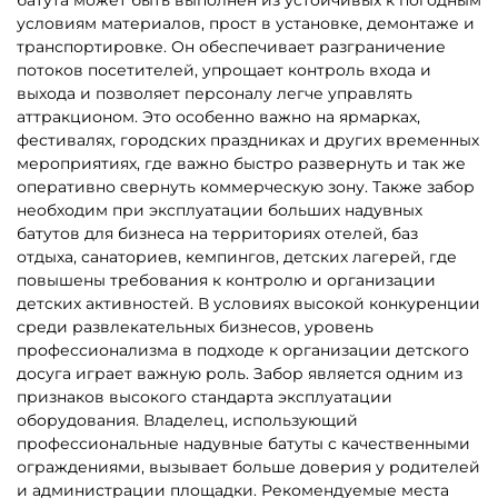
B-16123 Коммерческий
B-16650 Батут «Торт» с
надувной батут «Сафари
горкой 7 х 4,7х 5м
Ультра 2», 12*6*7 м
325 710 ₽
452 500 ₽
310 200 ₽
От
Показать еще