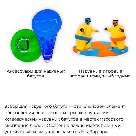
4
5
В НАЛИЧИИ
В НАЛИЧИИ
B-16066 Коммерческий
B-16443 Коммерческий
надувной батут
надувной батут «В гостях у
«Подводный мир 2»
моря 4», 10*5*5 м
4*3,5*2,5 м
109 200 ₽
306 900 ₽
От
От