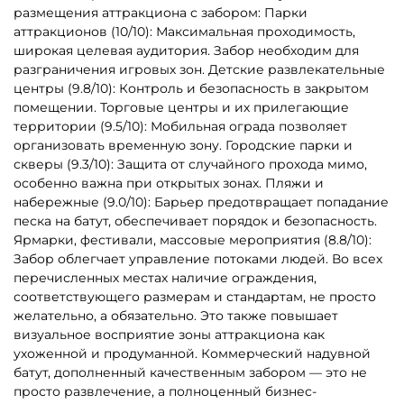
1
2
3
…
73
Другие интересные категории
Батуты для бизнеса в
Каркасные батуты
наличии