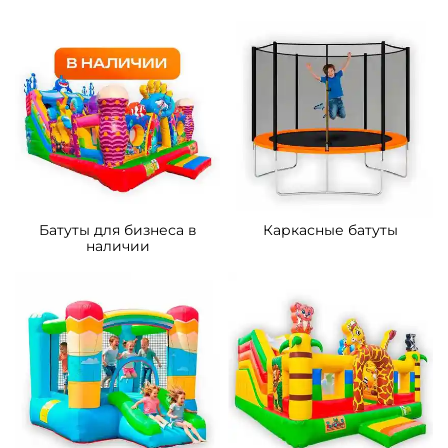
5
5
В НАЛИЧИИ
В НАЛИЧИИ
B-16438 Коммерческий
B-16128 Коммерческий
надувной батут «Тигриная
надувной батут «Мини
страна 4», 9*5*5 м
джунгли» с горкой, 4*3,5*2,6
м.
287 300 ₽
90 500 ₽
От
От