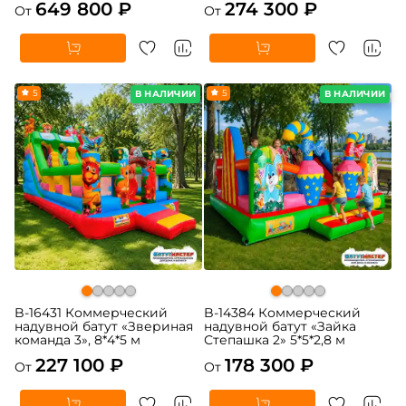
649 800 ₽
274 300 ₽
От
От
5
5
В НАЛИЧИИ
В НАЛИЧИИ
B-16431 Коммерческий
B-14384 Коммерческий
надувной батут «Звериная
надувной батут «Зайка
команда 3», 8*4*5 м
Степашка 2» 5*5*2,8 м
227 100 ₽
178 300 ₽
От
От