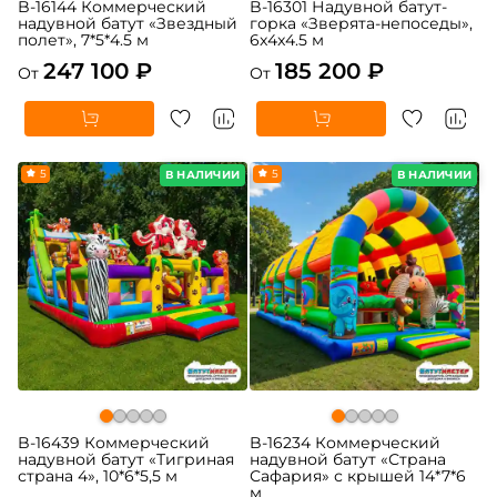
B-16144 Коммерческий
B-16301 Надувной батут-
надувной батут «Звездный
горка «Зверята-непоседы»,
полет», 7*5*4.5 м
6x4x4.5 м
247 100 ₽
185 200 ₽
От
От
5
5
В НАЛИЧИИ
В НАЛИЧИИ
B-16439 Коммерческий
B-16234 Коммерческий
надувной батут «Тигриная
надувной батут «Страна
страна 4», 10*6*5,5 м
Сафария» с крышей 14*7*6
м