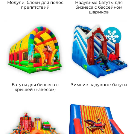
B-16467 Коммерческий
B-15850 Коммерческий
надувной батут «Чудо-
надувной батут «Парк
сафари мини», 4*3,5*2,8 м
развлечений 2» 10*6*6 м
111 300 ₽
372 600 ₽
От
От
5
5
В НАЛИЧИИ
В НАЛИЧИИ