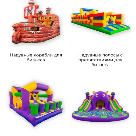
A-103243 Надувной
B-14301-1 Коммерческий
мобильный кинотеатр
надувной батут-горка
«Вечерняя заря»,
«Приключения рыбки 2»
13,8×7,8×5,4 м, 80 мест
7*4*5.5 м
150 000 ₽
206 600 ₽
От
От
5
5
В НАЛИЧИИ
В НАЛИЧИИ