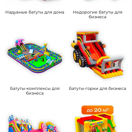
5
5
В НАЛИЧИИ
В НАЛИЧИИ
B-14289-3 Коммерческий
B-16060 Коммерческий
надувной батут «Тигриная
надувной батут «Хамелеон
страна 4», 10*5*5 м
и динозавры Ультра 4»
12*6*6 м
305 300 ₽
463 100 ₽
От
От
4
5
В НАЛИЧИИ
В НАЛИЧИИ