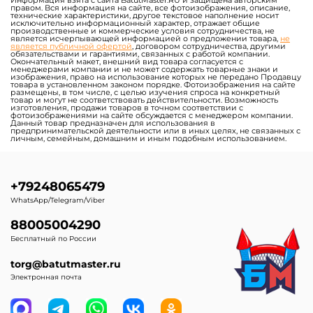
Модули, блоки для полос
Надувные батуты для
препятствий
бизнеса с бассейном
шариков