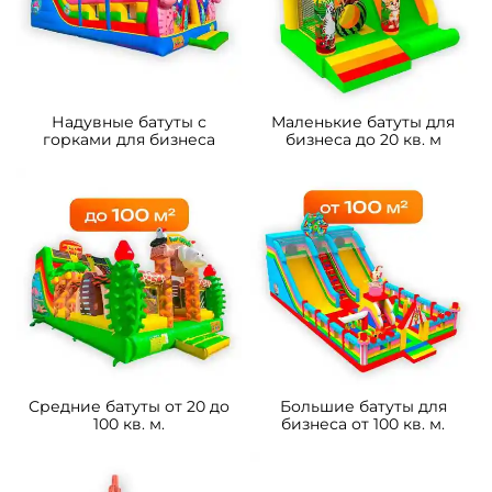
B-16433 Коммерческий
B-16490 Коммерческий
надувной батут «Чудо-
надувной батут «Драконы в
сафари 2» 3,5*3,5*2,6 м
тропиках», 8*4*5 м
105 700 ₽
233 800 ₽
От
От
5
5
В НАЛИЧИИ
В НАЛИЧИИ