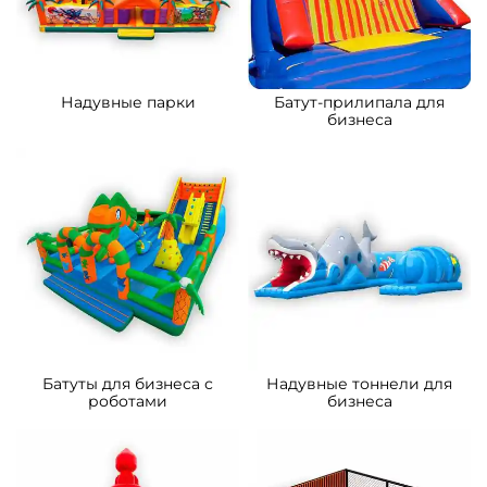
B-15879 Коммерческий
B-15032 Коммерческий
надувной батут «Сафари-
надувной батут «Тигриная
экскурсия 3», 5x5x2.8 м
страна 2», 8*5*5 м
176 700 ₽
261 500 ₽
От
От
5
5
В НАЛИЧИИ
В НАЛИЧИИ
A-11105 Коммерческий
B-16124 Коммерческий