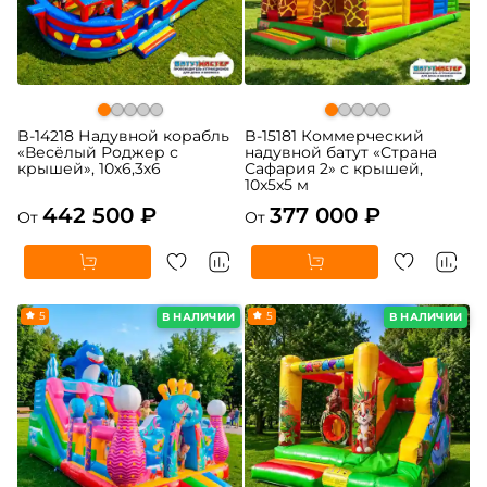
B-14218 Надувной корабль
B-15181 Коммерческий
«Весёлый Роджер с
надувной батут «Страна
крышей», 10х6,3х6
Сафария 2» с крышей,
10x5x5 м
442 500 ₽
377 000 ₽
От
От
5
5
В НАЛИЧИИ
В НАЛИЧИИ