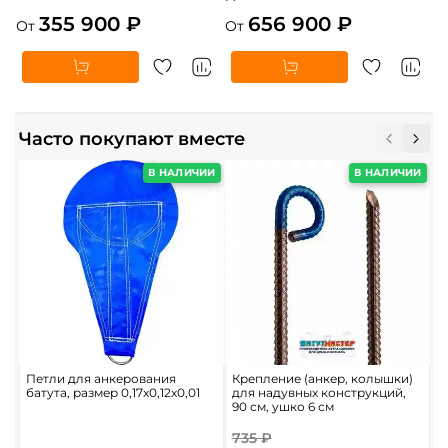
355 900 ₽
656 900 ₽
От
От
Часто покупают вместе
В НАЛИЧИИ
В НАЛИЧИИ
Петли для анкерования
Крепление (анкер, колышки)
П
батута, размер 0,17x0,12x0,01
для надувных конструкций,
м
90 см, ушко 6 см
735 ₽