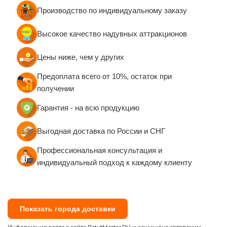
Средние батуты от 20 до
Большие батуты для
100 кв. м.
бизнеса от 100 кв. м.
Надувные корабли для
Надувные полосы с
бизнеса
препятствиями для
бизнеса