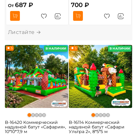
687 ₽
700 ₽
От
О
5
5
В НАЛИЧИИ
В НАЛИЧИИ
B-16420 Коммерческий
B-16114 Коммерческий
надувной батут «Сафария»,
надувной батут «Сафари
10*10*7,9 м
Ультра 2», 8*5*5 м