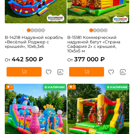
B-14218 Надувной корабль
B-15181 Коммерческий
«Весёлый Роджер с
надувной батут «Страна
крышей», 10х6,3х6
Сафария 2» с крышей,
10x5x5 м
442 500 ₽
377 000 ₽
От
От
5
5
В НАЛИЧИИ
В НАЛИЧИИ