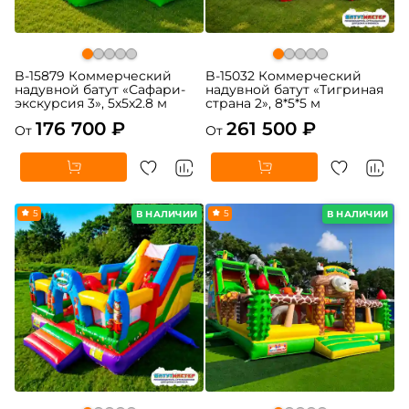
B-15879 Коммерческий
B-15032 Коммерческий
надувной батут «Сафари-
надувной батут «Тигриная
экскурсия 3», 5x5x2.8 м
страна 2», 8*5*5 м
176 700 ₽
261 500 ₽
От
От
5
5
В НАЛИЧИИ
В НАЛИЧИИ