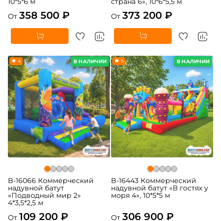
10*5*6 м
страна 6», 10*6*5,5 м
358 500 ₽
373 200 ₽
От
От
4
5
В НАЛИЧИИ
В НАЛИЧИИ
B-16066 Коммерческий
B-16443 Коммерческий
надувной батут
надувной батут «В гостях у
«Подводный мир 2»
моря 4», 10*5*5 м
4*3,5*2,5 м
109 200 ₽
306 900 ₽
От
От