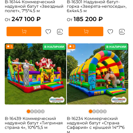
B-16144 Коммерческий
B-16301 Надувной батут-
надувной батут «Звездный
горка «Зверята-непоседы»,
полет», 7*5*4.5 м
6x4x4.5 м
247 100 ₽
185 200 ₽
От
От
5
5
В НАЛИЧИИ
В НАЛИЧИИ
B-16439 Коммерческий
B-16234 Коммерческий
надувной батут «Тигриная
надувной батут «Страна
страна 4», 10*6*5,5 м
Сафария» с крышей 14*7*6
м