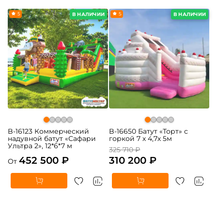
5
-5%
5
В НАЛИЧИИ
В НАЛИЧИИ
B-16123 Коммерческий
B-16650 Батут «Торт» с
надувной батут «Сафари
горкой 7 х 4,7х 5м
Ультра 2», 12*6*7 м
325 710 ₽
452 500 ₽
310 200 ₽
От