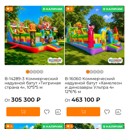
5
5
В НАЛИЧИИ
В НАЛИЧИИ
B-14289-3 Коммерческий
B-16060 Коммерческий
надувной батут «Тигриная
надувной батут «Хамелеон
страна 4», 10*5*5 м
и динозавры Ультра 4»
12*6*6 м
305 300 ₽
463 100 ₽
От
От
4
5
В НАЛИЧИИ
В НАЛИЧИИ