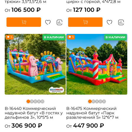
трюки» 3,5*3,5*2,6 м
цирк» с горкой, 4*4*2,8 м
106 500 ₽
127 100 ₽
От
От
5
5
В НАЛИЧИИ
В НАЛИЧИИ
B-16440 Коммерческий
B-16475 Коммерческий
надувной батут «В гостях у
надувной батут «Парк
дельфинов 3», 10*5*5 м
развлечений 5» 12*6*7 м
306 900 ₽
447 900 ₽
От
От