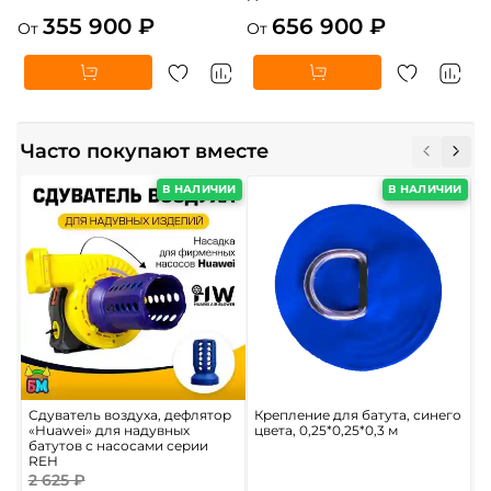
355 900 ₽
656 900 ₽
От
От
Часто покупают вместе
В НАЛИЧИИ
В НАЛИЧИИ
Сдуватель воздуха, дефлятор
Крепление для батута, синего
Р
«Huawei» для надувных
цвета, 0,25*0,25*0,3 м
б
батутов с насосами серии
REH
2 625 ₽
6