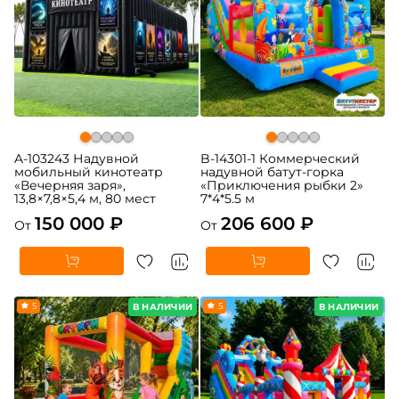
A-103243 Надувной
B-14301-1 Коммерческий
мобильный кинотеатр
надувной батут-горка
«Вечерняя заря»,
«Приключения рыбки 2»
13,8×7,8×5,4 м, 80 мест
7*4*5.5 м
150 000 ₽
206 600 ₽
От
От
5
5
В НАЛИЧИИ
В НАЛИЧИИ