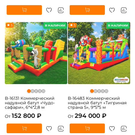
5
5
В НАЛИЧИИ
В НАЛИЧИИ
B-16131 Коммерческий
B-16483 Коммерческий
надувной батут «Чудо-
надувной батут «Тигриная
сафари», 6*4*2,8 м
страна 5», 9*5*5 м
152 800 ₽
294 000 ₽
От
От