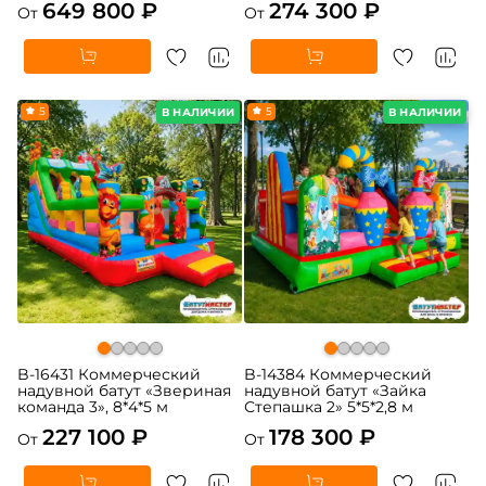
649 800 ₽
274 300 ₽
От
От
5
5
В НАЛИЧИИ
В НАЛИЧИИ
B-16431 Коммерческий
B-14384 Коммерческий
надувной батут «Звериная
надувной батут «Зайка
команда 3», 8*4*5 м
Степашка 2» 5*5*2,8 м
227 100 ₽
178 300 ₽
От
От