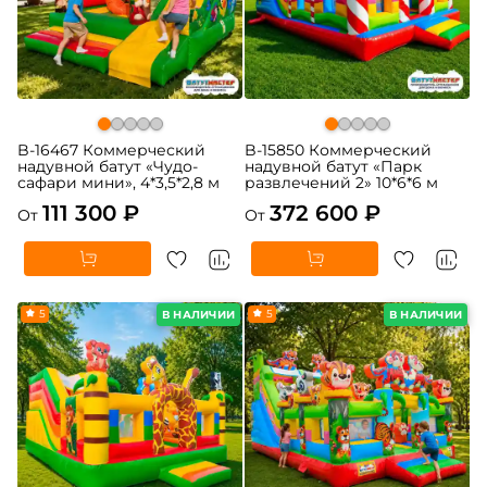
B-16467 Коммерческий
B-15850 Коммерческий
надувной батут «Чудо-
надувной батут «Парк
сафари мини», 4*3,5*2,8 м
развлечений 2» 10*6*6 м
111 300 ₽
372 600 ₽
От
От
5
5
В НАЛИЧИИ
В НАЛИЧИИ