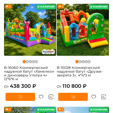
5
5
В НАЛИЧИИ
В НАЛИЧИИ
B-16060 Коммерческий
B-15028 Коммерческий
надувной батут «Хамелеон
надувной батут «Друзья-
и динозавры Ультра 4»
зверята 3», 4*4*3 м
12*6*6 м
438 300 ₽
110 800 ₽
От
От
5
5
В НАЛИЧИИ
В НАЛИЧИИ