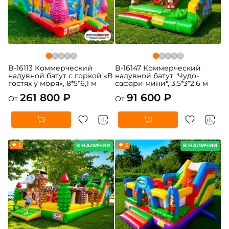
B-16113 Коммерческий
B-16147 Коммерческий
надувной батут с горкой «В
надувной батут "Чудо-
гостях у моря», 8*5*6,1 м
сафари мини", 3,5*3*2,6 м
261 800 ₽
91 600 ₽
От
От
5
5
В НАЛИЧИИ
В НАЛИЧИИ