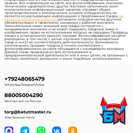
правом. Вся информация на сайте, все фотоизображения, описание,
технические характеристики, другое текстовое наполнение носит
исключительно информационный характер, отражает общие
производственные и коммерческие условия сотрудничества, не
является исчерпывающей информацией о предложении товара,
не
является публичной офертой
, договором сотрудничества, другими
обязательствами и гарантиями, связанных с работой компании.
Окончательный макет, внешний вид товара согласуется с
менеджерами компании и не может содержать товарные знаки и
изображения, право на использование которых не передано Продавцу
товара в установленном законом порядке. Фотоизображения на сайте
размещены, в том числе, с целью изучения спроса на конкретный
товар и могут не соответствовать действительности. Возможность
изготовления, продажи товаров в точном соответствии с
фотоизображениями на сайте обсуждается с менеджером компании.
Данный товар предназначен для использования в
предпринимательской деятельности или в иных целях, не связанных с
личным, семейным, домашним и иным подобным использованием.
+79248065479
WhatsApp/Telegram/Viber
88005004290
Бесплатный по России
torg@batutmaster.ru
Электронная почта