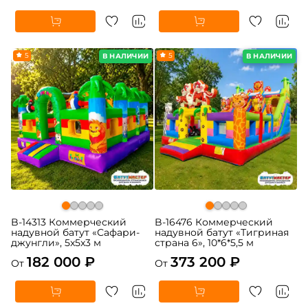
5
5
В НАЛИЧИИ
В НАЛИЧИИ
B-14313 Коммерческий
B-16476 Коммерческий
надувной батут «Сафари-
надувной батут «Тигриная
джунгли», 5x5x3 м
страна 6», 10*6*5,5 м
182 000 ₽
373 200 ₽
От
От