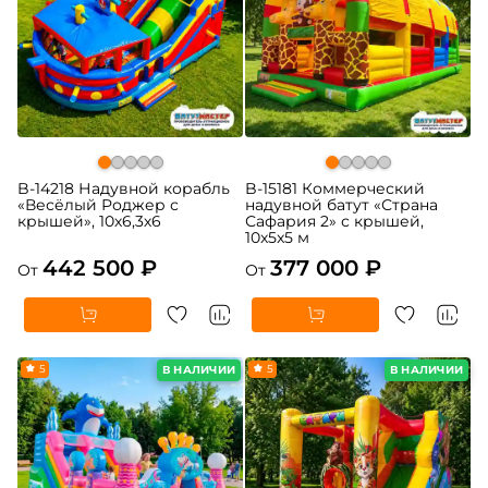
B-14218 Надувной корабль
B-15181 Коммерческий
«Весёлый Роджер с
надувной батут «Страна
крышей», 10х6,3х6
Сафария 2» с крышей,
10x5x5 м
442 500 ₽
377 000 ₽
От
От
5
5
В НАЛИЧИИ
В НАЛИЧИИ