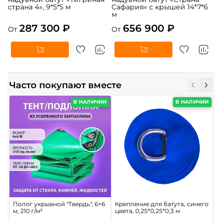
страна 4», 9*5*5 м
Сафария» с крышей 14*7*6
м
287 300 ₽
656 900 ₽
От
От
Часто покупают вместе
В НАЛИЧИИ
В НАЛИЧИИ
Полог укрывной "Твердь", 6×6
Крепление для батута, синего
Н
м, 210 г/м²
цвета, 0,25*0,25*0,3 м
д
к