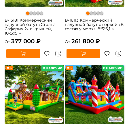
B-15181 Коммерческий
B-16113 Коммерческий
надувной батут «Страна
надувной батут с горкой «В
Сафария 2» с крышей,
гостях у моря», 8*5*6,1 м
10x5x5 м
377 000 ₽
261 800 ₽
От
От
5
5
В НАЛИЧИИ
В НАЛИЧИИ