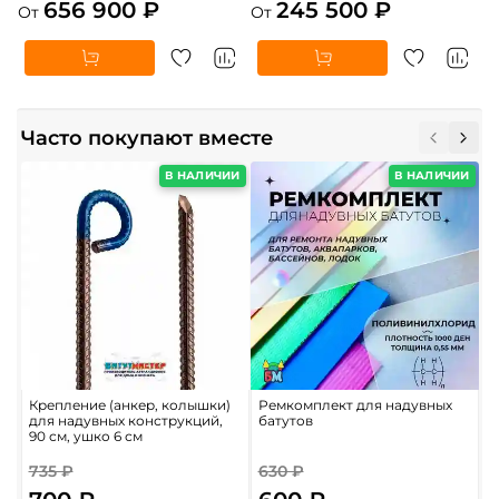
656 900 ₽
245 500 ₽
От
От
Часто покупают вместе
В НАЛИЧИИ
В НАЛИЧИИ
Крепление (анкер, колышки)
Ремкомплект для надувных
П
для надувных конструкций,
батутов
м
90 см, ушко 6 см
735 ₽
630 ₽