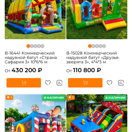
B-16441 Коммерческий
B-15028 Коммерческий
надувной батут «Страна
надувной батут «Друзья-
Сафария 3» 10*6*6 м
зверята 3», 4*4*3 м
430 200 ₽
110 800 ₽
От
От
5
5
В НАЛИЧИИ
В НАЛИЧИИ