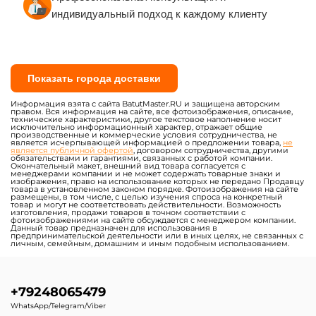
индивидуальный подход к каждому клиенту
Показать города доставки
Информация взята с сайта BatutMaster.RU и защищена авторским
правом. Вся информация на сайте, все фотоизображения, описание,
технические характеристики, другое текстовое наполнение носит
исключительно информационный характер, отражает общие
производственные и коммерческие условия сотрудничества, не
является исчерпывающей информацией о предложении товара,
не
является публичной офертой
, договором сотрудничества, другими
обязательствами и гарантиями, связанных с работой компании.
Окончательный макет, внешний вид товара согласуется с
менеджерами компании и не может содержать товарные знаки и
изображения, право на использование которых не передано Продавцу
товара в установленном законом порядке. Фотоизображения на сайте
размещены, в том числе, с целью изучения спроса на конкретный
товар и могут не соответствовать действительности. Возможность
изготовления, продажи товаров в точном соответствии с
фотоизображениями на сайте обсуждается с менеджером компании.
Данный товар предназначен для использования в
предпринимательской деятельности или в иных целях, не связанных с
личным, семейным, домашним и иным подобным использованием.
+79248065479
WhatsApp/Telegram/Viber