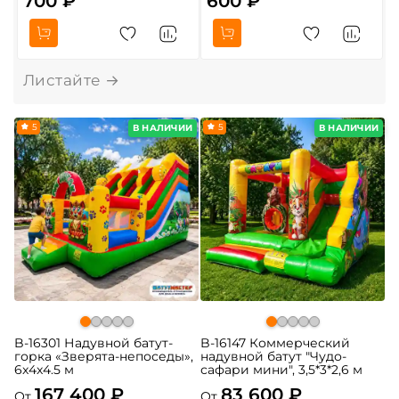
700 ₽
600 ₽
О
5
5
В НАЛИЧИИ
В НАЛИЧИИ
B-16301 Надувной батут-
B-16147 Коммерческий
горка «Зверята-непоседы»,
надувной батут "Чудо-
6x4x4.5 м
сафари мини", 3,5*3*2,6 м
167 400 ₽
83 600 ₽
От
От