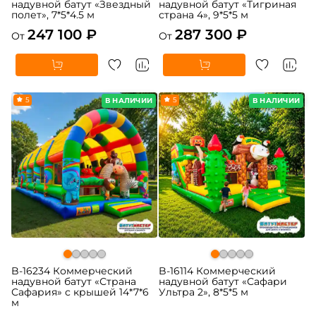
надувной батут «Звездный
надувной батут «Тигриная
полет», 7*5*4.5 м
страна 4», 9*5*5 м
247 100 ₽
287 300 ₽
От
От
5
5
В НАЛИЧИИ
В НАЛИЧИИ
B-16234 Коммерческий
B-16114 Коммерческий
надувной батут «Страна
надувной батут «Сафари
Сафария» с крышей 14*7*6
Ультра 2», 8*5*5 м
м