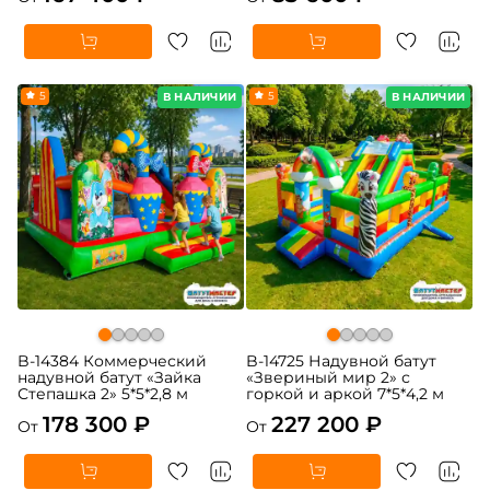
5
5
В НАЛИЧИИ
В НАЛИЧИИ
B-14384 Коммерческий
B-14725 Надувной батут
надувной батут «Зайка
«Звериный мир 2» с
Степашка 2» 5*5*2,8 м
горкой и аркой 7*5*4,2 м
178 300 ₽
227 200 ₽
От
От