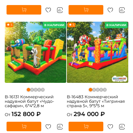
5
5
В НАЛИЧИИ
В НАЛИЧИИ
B-16131 Коммерческий
B-16483 Коммерческий
надувной батут «Чудо-
надувной батут «Тигриная
сафари», 6*4*2,8 м
страна 5», 9*5*5 м
152 800 ₽
294 000 ₽
От
От