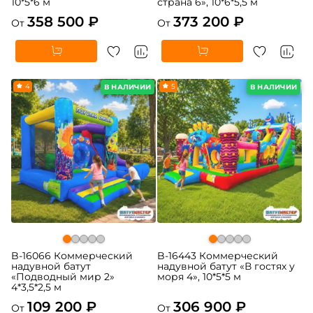
10*5*6 м
страна 6», 10*6*5,5 м
358 500 ₽
373 200 ₽
От
От
4
5
В НАЛИЧИИ
В НАЛИЧИИ
B-16066 Коммерческий
B-16443 Коммерческий
надувной батут
надувной батут «В гостях у
«Подводный мир 2»
моря 4», 10*5*5 м
4*3,5*2,5 м
109 200 ₽
306 900 ₽
От
От