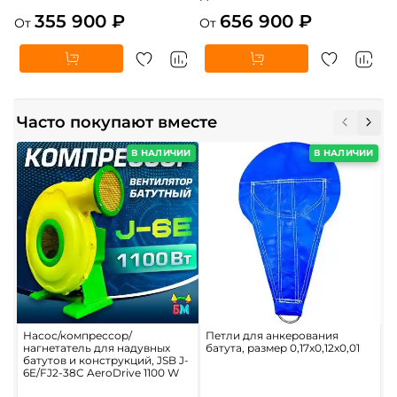
355 900 ₽
656 900 ₽
От
От
Часто покупают вместе
В НАЛИЧИИ
В НАЛИЧИИ
Насос/компрессор/
Петли для анкерования
П
нагнетатель для надувных
батута, размер 0,17x0,12x0,01
м
батутов и конструкций, JSB J-
6E/FJ2-38C AeroDrive 1100 W