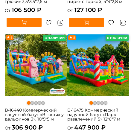
трюки» 3,5*3,5*2,6 м
цирк» с горкой, 4*4*2,8 м
106 500 ₽
127 100 ₽
От
От
5
5
В НАЛИЧИИ
В НАЛИЧИИ
B-16440 Коммерческий
B-16475 Коммерческий
надувной батут «В гостях у
надувной батут «Парк
дельфинов 3», 10*5*5 м
развлечений 5» 12*6*7 м
306 900 ₽
447 900 ₽
От
От