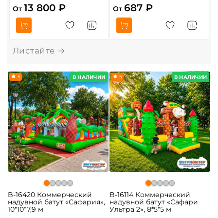
13 800 ₽
687 ₽
От
От
О
5
5
В НАЛИЧИИ
В НАЛИЧИИ
B-16420 Коммерческий
B-16114 Коммерческий
надувной батут «Сафария»,
надувной батут «Сафари
10*10*7,9 м
Ультра 2», 8*5*5 м