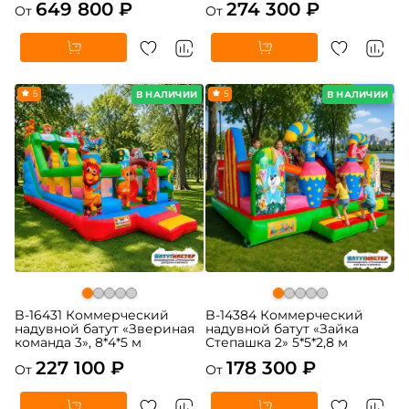
649 800 ₽
274 300 ₽
От
От
5
5
В НАЛИЧИИ
В НАЛИЧИИ
B-16431 Коммерческий
B-14384 Коммерческий
надувной батут «Звериная
надувной батут «Зайка
команда 3», 8*4*5 м
Степашка 2» 5*5*2,8 м
227 100 ₽
178 300 ₽
От
От