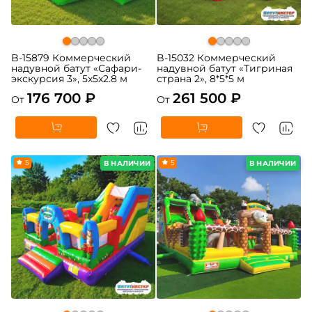
B-15879 Коммерческий
B-15032 Коммерческий
надувной батут «Сафари-
надувной батут «Тигриная
экскурсия 3», 5x5x2.8 м
страна 2», 8*5*5 м
176 700 ₽
261 500 ₽
От
От
5
5
В НАЛИЧИИ
В НАЛИЧИИ