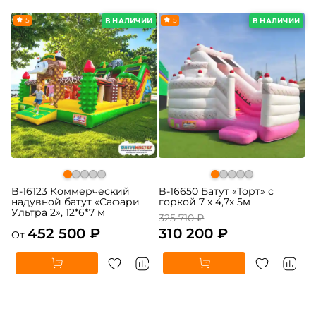
5
-5%
5
В НАЛИЧИИ
В НАЛИЧИИ
B-16123 Коммерческий
B-16650 Батут «Торт» с
надувной батут «Сафари
горкой 7 х 4,7х 5м
Ультра 2», 12*6*7 м
325 710 ₽
452 500 ₽
310 200 ₽
От