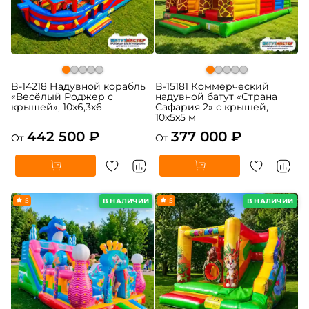
B-14218 Надувной корабль
B-15181 Коммерческий
«Весёлый Роджер с
надувной батут «Страна
крышей», 10х6,3х6
Сафария 2» с крышей,
10x5x5 м
442 500 ₽
377 000 ₽
От
От
5
5
В НАЛИЧИИ
В НАЛИЧИИ