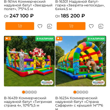
B-16144 Коммерческий
B-16301 Надувной батут-
надувной батут «Звездный
горка «Зверята-непоседы»,
полет», 7*5*4.5 м
6x4x4.5 м
247 100 ₽
185 200 ₽
От
От
5
5
В НАЛИЧИИ
В НАЛИЧИИ
B-16439 Коммерческий
B-16234 Коммерческий
надувной батут «Тигриная
надувной батут «Страна
страна 4», 10*6*5,5 м
Сафария» с крышей 14*7*6
м