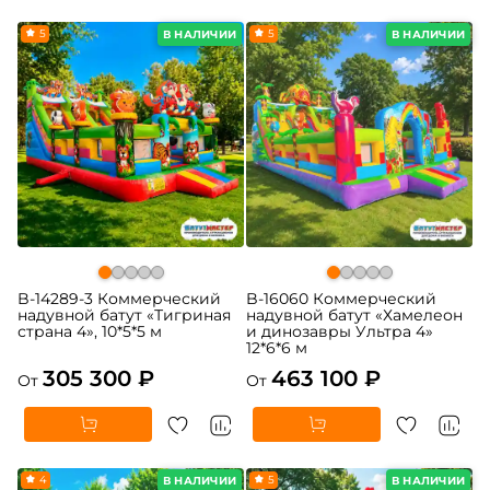
5
5
В НАЛИЧИИ
В НАЛИЧИИ
B-14289-3 Коммерческий
B-16060 Коммерческий
надувной батут «Тигриная
надувной батут «Хамелеон
страна 4», 10*5*5 м
и динозавры Ультра 4»
12*6*6 м
305 300 ₽
463 100 ₽
От
От
4
5
В НАЛИЧИИ
В НАЛИЧИИ