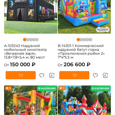
A-103243 Надувной
B-14301-1 Коммерческий
мобильный кинотеатр
надувной батут-горка
«Вечерняя заря»,
«Приключения рыбки 2»
13,8×7,8×5,4 м, 80 мест
7*4*5.5 м
150 000 ₽
206 600 ₽
От
От
5
5
В НАЛИЧИИ
В НАЛИЧИИ