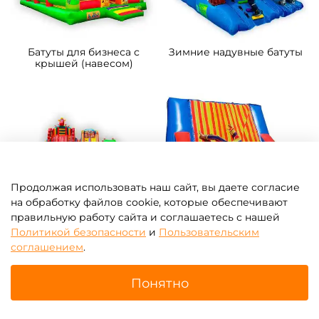
Батуты для бизнеса с
Зимние надувные батуты
крышей (навесом)
Продолжая использовать наш сайт, вы даете согласие
на обработку файлов cookie, которые обеспечивают
правильную работу сайта и соглашаетесь с нашей
Политикой безопасности
и
Пользовательским
Надувные парки
Батут-прилипала для
соглашением
.
бизнеса
Понятно
Главная
Поиск
Корзина
Избранное
Профиль