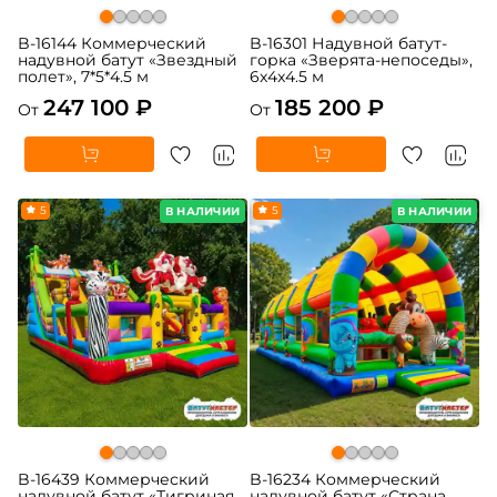
B-16144 Коммерческий
B-16301 Надувной батут-
надувной батут «Звездный
горка «Зверята-непоседы»,
полет», 7*5*4.5 м
6x4x4.5 м
247 100 ₽
185 200 ₽
От
От
5
5
В НАЛИЧИИ
В НАЛИЧИИ
B-16439 Коммерческий
B-16234 Коммерческий
надувной батут «Тигриная
надувной батут «Страна