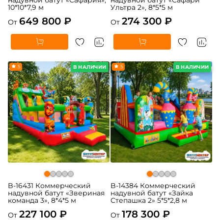
10*10*7,9 м
Ультра 2», 8*5*5 м
649 800 ₽
274 300 ₽
От
От
5
5
В НАЛИЧИИ
В НАЛИЧИИ
B-16431 Коммерческий
B-14384 Коммерческий
надувной батут «Звериная
надувной батут «Зайка
команда 3», 8*4*5 м
Степашка 2» 5*5*2,8 м
227 100 ₽
178 300 ₽
От
От