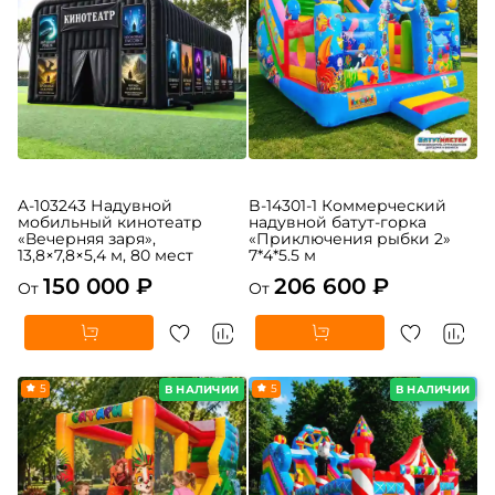
A-103243 Надувной
B-14301-1 Коммерческий
мобильный кинотеатр
надувной батут-горка
«Вечерняя заря»,
«Приключения рыбки 2»
13,8×7,8×5,4 м, 80 мест
7*4*5.5 м
150 000 ₽
206 600 ₽
От
От
5
5
В НАЛИЧИИ
В НАЛИЧИИ