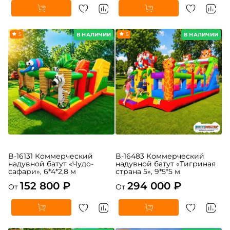
109 200 ₽
306 900 ₽
От
От
5
5
В НАЛИЧИИ
В НАЛИЧИИ
B-16131 Коммерческий
B-16483 Коммерческий
надувной батут «Чудо-
надувной батут «Тигриная
сафари», 6*4*2,8 м
страна 5», 9*5*5 м
152 800 ₽
294 000 ₽
От
От