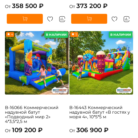
B-16481 Коммерческий
B-16476 Коммерческий
надувной батут «Океания»
надувной батут «Тигриная
10*5*6 м
страна 6», 10*6*5,5 м
358 500 ₽
373 200 ₽
От
От
4
5
В НАЛИЧИИ
В НАЛИЧИИ
B-16066 Коммерческий
B-16443 Коммерческий
надувной батут
надувной батут «В гостях у
«Подводный мир 2»
моря 4», 10*5*5 м
4*3,5*2,5 м