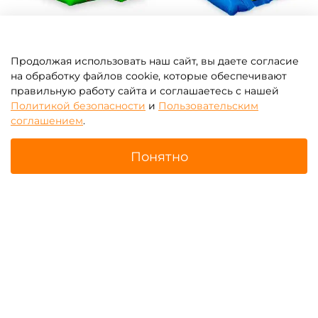
Продолжая использовать наш сайт, вы даете согласие
Батуты для бизнеса с
Зимние надувные батуты
на обработку файлов cookie, которые обеспечивают
крышей (навесом)
правильную работу сайта и соглашаетесь с нашей
Политикой безопасности
и
Пользовательским
соглашением
.
Понятно
Главная
Поиск
Корзина
Избранное
Профиль
Надувные парки
Батут-прилипала для
бизнеса