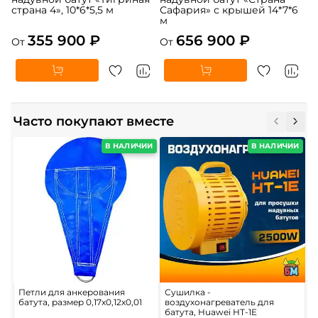
страна 4», 10*6*5,5 м
Сафария» с крышей 14*7*6
м
355 900 ₽
656 900 ₽
От
От
Часто покупают вместе
В НАЛИЧИИ
В НАЛИЧИИ
Петли для анкерования
Сушилка -
К
батута, размер 0,17x0,12x0,01
воздухонагреватель для
ц
батута, Huawei HT-1E