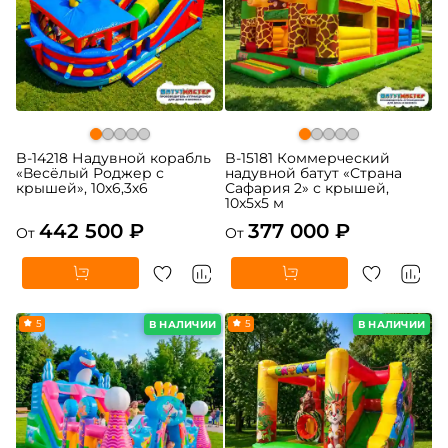
B-14218 Надувной корабль
B-15181 Коммерческий
«Весёлый Роджер с
надувной батут «Страна
крышей», 10х6,3х6
Сафария 2» с крышей,
10x5x5 м
442 500 ₽
377 000 ₽
От
От
5
5
В НАЛИЧИИ
В НАЛИЧИИ