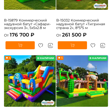
B-15879 Коммерческий
B-15032 Коммерческий
надувной батут «Сафари-
надувной батут «Тигриная
экскурсия 3», 5x5x2.8 м
страна 2», 8*5*5 м
176 700 ₽
261 500 ₽
От
От
5
5
В НАЛИЧИИ
В НАЛИЧИИ