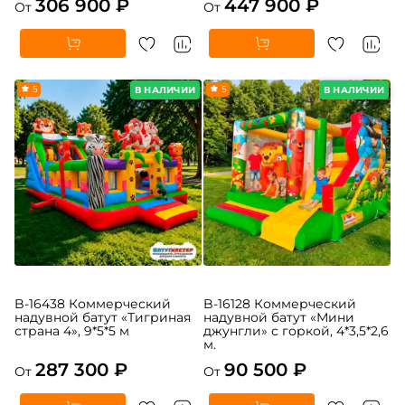
306 900 ₽
447 900 ₽
От
От
5
5
В НАЛИЧИИ
В НАЛИЧИИ
B-16438 Коммерческий
B-16128 Коммерческий
надувной батут «Тигриная
надувной батут «Мини
страна 4», 9*5*5 м
джунгли» с горкой, 4*3,5*2,6
м.
287 300 ₽
90 500 ₽
От
От