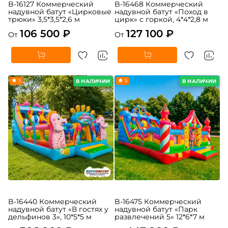
B-16127 Коммерческий
B-16468 Коммерческий
надувной батут «Цирковые
надувной батут «Поход в
трюки» 3,5*3,5*2,6 м
цирк» с горкой, 4*4*2,8 м
106 500 ₽
127 100 ₽
От
От
5
5
В НАЛИЧИИ
В НАЛИЧИИ
B-16440 Коммерческий
B-16475 Коммерческий
надувной батут «В гостях у
надувной батут «Парк
дельфинов 3», 10*5*5 м
развлечений 5» 12*6*7 м