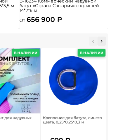
ной
B-16234 Коммерческий надувной
6*5,5 м
батут «Страна Сафария» с крышей
14*7*6 м
656 900 ₽
От
В НАЛИЧИИ
В НАЛИЧИИ
т для надувных
Крепление для батута, синего
Насос/компрес
цвета, 0,25*0,25*0,3 м
нагнетатель дл
батутов и конст
6E/FJ2-38C Aero