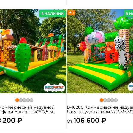
5
В НАЛИЧИИ
В 
 Коммерческий надувной
B-16280 Коммерческий надув
афари Ультра", 14*6*7,5 м.
батут «Чудо-сафари 2» 3,5*3,5*
8 200 ₽
106 600 ₽
От