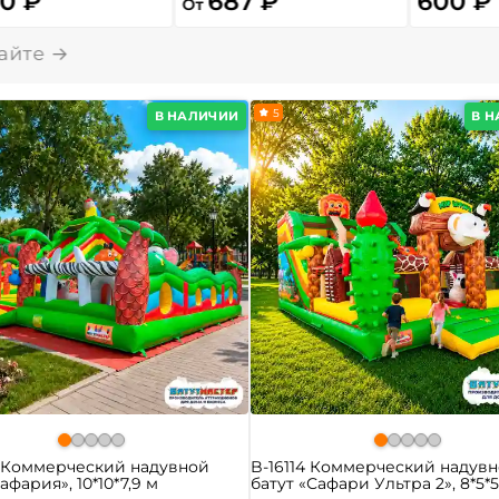
00 ₽
687 ₽
600 ₽
От
5
В НАЛИЧИИ
В 
0 Коммерческий надувной
B-16114 Коммерческий надув
афария», 10*10*7,9 м
батут «Сафари Ультра 2», 8*5*