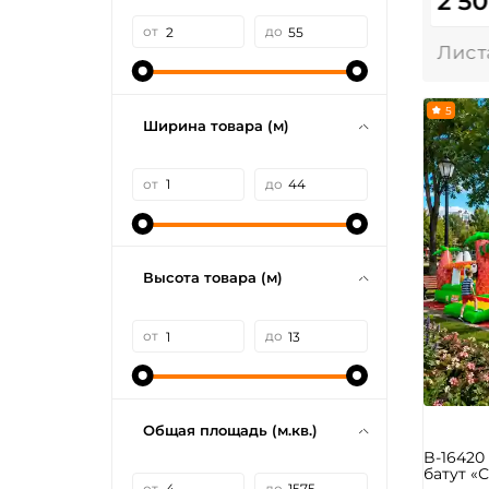
2 5
от
до
5
Ширина товара (м)
от
до
Высота товара (м)
от
до
Общая площадь (м.кв.)
B-1642
батут «С
от
до