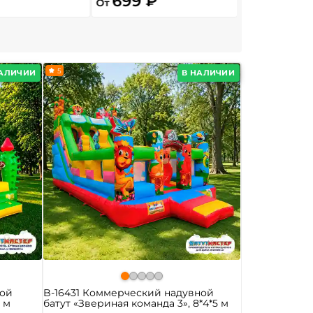
699 ₽
13 800
От
От
5
НАЛИЧИИ
В НАЛИЧИИ
ной
B-16431 Коммерческий надувной
5 м
батут «Звериная команда 3», 8*4*5 м