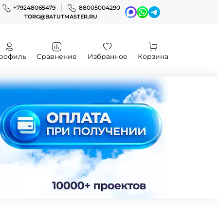
+79248065479
88005004290
TORG@BATUTMASTER.RU
рофиль
Сравнение
Избранное
Корзина