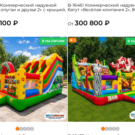
8 Коммерческий надувной
B-16461 Коммерческий надув
Попугаи и друзья 2» с крышей,
батут «Весёлая компания 2», 8
 100 ₽
300 800 ₽
От
5
В НАЛИЧИИ
В 