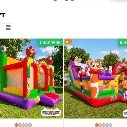
ут
5
В НАЛИЧИИ
В 