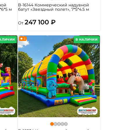
ной
B-16144 Коммерческий надувной
*6*5 м
батут «Звездный полет», 7*5*4.5 м
247 100 ₽
От
5
НАЛИЧИИ
В НАЛИЧИИ