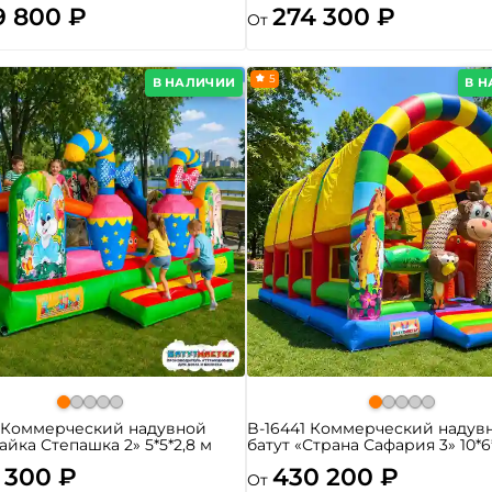
9 800 ₽
274 300 ₽
От
5
В НАЛИЧИИ
В 
4 Коммерческий надувной
B-16441 Коммерческий надув
Зайка Степашка 2» 5*5*2,8 м
батут «Страна Сафария 3» 10*6
 300 ₽
430 200 ₽
От