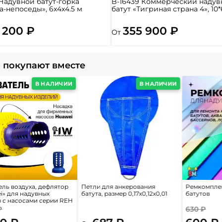
 Надувной батут-горка
B-16439 Коммерческий надув
а-непоседы», 6x4x4.5 м
батут «Тигриная страна 4», 10*
 200 ₽
355 900 ₽
От
 покупают вместе
В НАЛИЧИИ
В НАЛИЧИИ
ель воздуха, дефлятор
Петли для анкерования
Ремкомплек
i» для надувных
батута, размер 0,17x0,12x0,01
батутов
в с насосами серии REH
₽
630 ₽