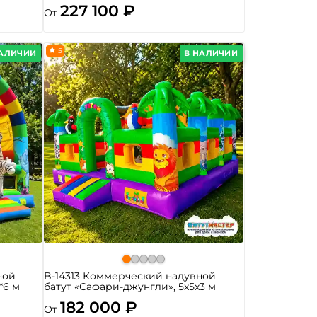
227 100 ₽
От
5
НАЛИЧИИ
В НАЛИЧИИ
ной
B-14313 Коммерческий надувной
*6 м
батут «Сафари-джунгли», 5x5x3 м
182 000 ₽
От