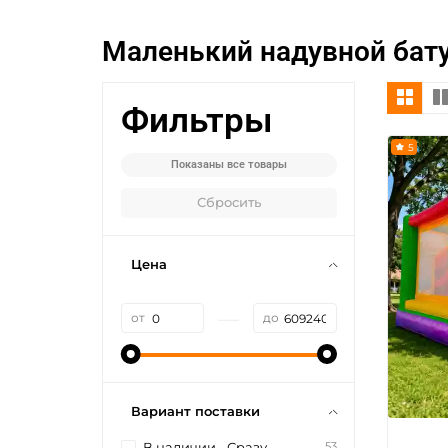
Маленький надувной бат
Фильтры
5
Показаны все товары
Сбросить
Цена
—
от
до
Вариант поставки
53
В наличии - Сразу