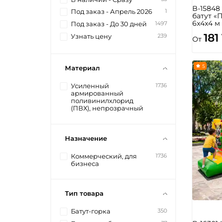
B-1584
1
Под заказ - Апрель 2026
батут «
6x4x4 м
1497
Под заказ - До 30 дней
181
239
Узнать цену
От
5
Материал
1736
Усиленный
армированный
поливинилхлорид
(ПВХ), непрозрачный
Назначение
1736
Коммерческий, для
бизнеса
Тип товара
350
Батут-горка