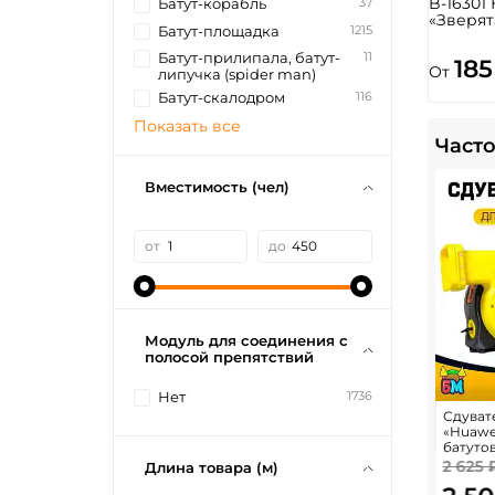
B-16301
37
Батут-корабль
«Зверят
1215
Батут-площадка
11
Батут-прилипала, батут-
185
От
липучка (spider man)
116
Батут-скалодром
Показать все
Часто
Вместимость (чел)
от
до
Модуль для соединения с
полосой препятствий
1736
Нет
Сдуват
«Huawe
батуто
2 625 
Длина товара (м)