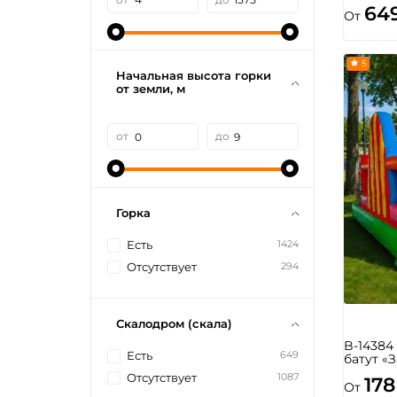
64
От
5
Начальная высота горки
от земли, м
от
до
Горка
1424
Есть
294
Отсутствует
Скалодром (скала)
B-1438
649
Есть
батут «
1087
Отсутствует
178
От