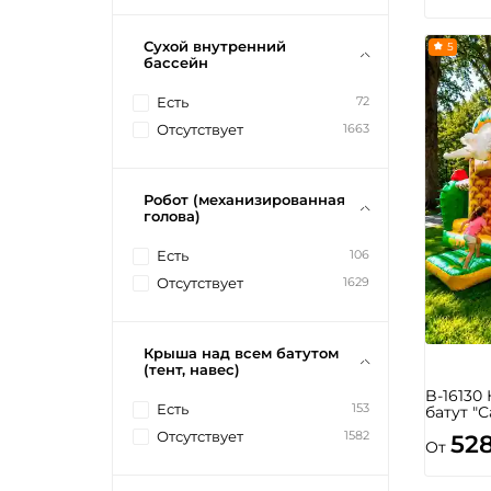
Сухой внутренний
5
бассейн
72
Есть
1663
Отсутствует
Робот (механизированная
голова)
106
Есть
1629
Отсутствует
Крыша над всем батутом
(тент, навес)
B-16130
153
Есть
батут "С
1582
Отсутствует
52
От