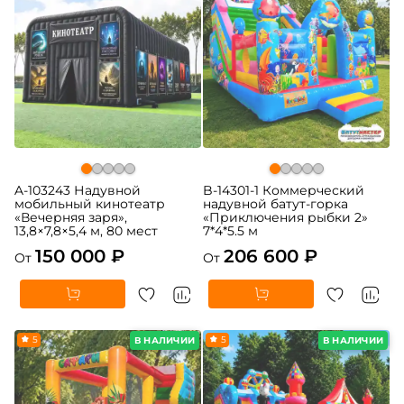
A-103243 Надувной
B-14301-1 Коммерческий
мобильный кинотеатр
надувной батут-горка
«Вечерняя заря»,
«Приключения рыбки 2»
13,8×7,8×5,4 м, 80 мест
7*4*5.5 м
150 000 ₽
206 600 ₽
От
От
5
5
В НАЛИЧИИ
В НАЛИЧИИ