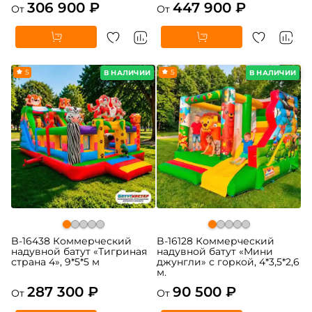
306 900 ₽
447 900 ₽
От
От
5
5
В НАЛИЧИИ
В НАЛИЧИИ
B-16438 Коммерческий
B-16128 Коммерческий
надувной батут «Тигриная
надувной батут «Мини
страна 4», 9*5*5 м
джунгли» с горкой, 4*3,5*2,6
м.
287 300 ₽
90 500 ₽
От
От