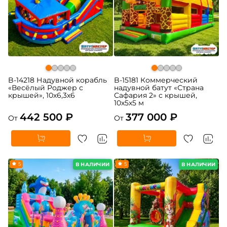
B-14218 Надувной корабль
B-15181 Коммерческий
«Весёлый Роджер с
надувной батут «Страна
крышей», 10х6,3х6
Сафария 2» с крышей,
10x5x5 м
442 500 ₽
377 000 ₽
От
От
5
5
В НАЛИЧИИ
В НАЛИЧИИ