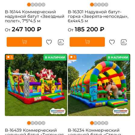
B-16144 Коммерческий
B-16301 Надувной батут-
надувной батут «Звездный
горка «Зверята-непоседы»,
полет», 7*5*4.5 м
6x4x4.5 м
247 100 ₽
185 200 ₽
От
От
5
5
В НАЛИЧИИ
В НАЛИЧИИ
B-16439 Коммерческий
B-16234 Коммерческий
надувной батут «Тигриная
надувной батут «Страна