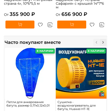
страна 4», 10*6*5,5 м
Сафария» с крышей 14*7*6
м
355 900 ₽
656 900 ₽
От
От
Часто покупают вместе
В НАЛИЧИИ
В НАЛИЧИИ
Петли для анкерования
Сушилка -
Р
батута, размер 0,17x0,12x0,01
воздухонагреватель для
б
батута, Huawei HT-1E