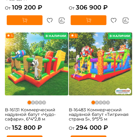
109 200 ₽
306 900 ₽
От
От
5
5
В НАЛИЧИИ
В НАЛИЧИИ
B-16131 Коммерческий
B-16483 Коммерческий
надувной батут «Чудо-
надувной батут «Тигриная
сафари», 6*4*2,8 м
страна 5», 9*5*5 м
152 800 ₽
294 000 ₽
От
От