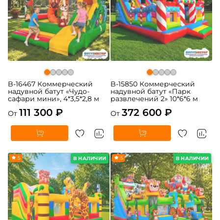
B-16467 Коммерческий
B-15850 Коммерческий
надувной батут «Чудо-
надувной батут «Парк
сафари мини», 4*3,5*2,8 м
развлечений 2» 10*6*6 м
111 300 ₽
372 600 ₽
От
От
5
5
В НАЛИЧИИ
В НАЛИЧИИ