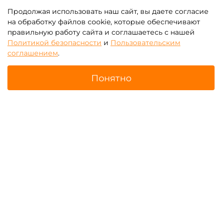
Продолжая использовать наш сайт, вы даете согласие
на обработку файлов cookie, которые обеспечивают
правильную работу сайта и соглашаетесь с нашей
Политикой безопасности
и
Пользовательским
Батуты для бизнеса с
Зимние надувные батуты
соглашением
.
крышей (навесом)
Понятно
Главная
Поиск
Корзина
Избранное
Профиль
Надувные парки
Батут-прилипала для
бизнеса