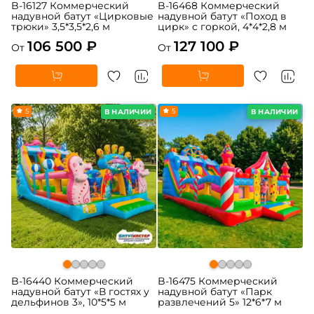
B-16127 Коммерческий
B-16468 Коммерческий
надувной батут «Цирковые
надувной батут «Поход в
трюки» 3,5*3,5*2,6 м
цирк» с горкой, 4*4*2,8 м
106 500 ₽
127 100 ₽
От
От
5
5
В НАЛИЧИИ
В НАЛИЧИИ
B-16440 Коммерческий
B-16475 Коммерческий
надувной батут «В гостях у
надувной батут «Парк
дельфинов 3», 10*5*5 м
развлечений 5» 12*6*7 м