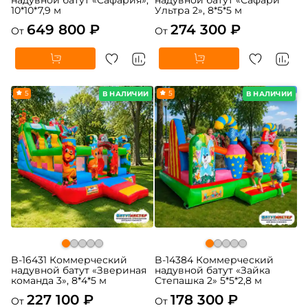
10*10*7,9 м
Ультра 2», 8*5*5 м
649 800 ₽
274 300 ₽
От
От
5
5
В НАЛИЧИИ
В НАЛИЧИИ
B-16431 Коммерческий
B-14384 Коммерческий
надувной батут «Звериная
надувной батут «Зайка
команда 3», 8*4*5 м
Степашка 2» 5*5*2,8 м
227 100 ₽
178 300 ₽
От
От