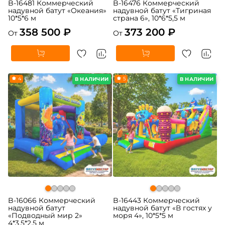
B-16481 Коммерческий
B-16476 Коммерческий
надувной батут «Океания»
надувной батут «Тигриная
10*5*6 м
страна 6», 10*6*5,5 м
358 500 ₽
373 200 ₽
От
От
4
5
В НАЛИЧИИ
В НАЛИЧИИ
B-16066 Коммерческий
B-16443 Коммерческий
надувной батут
надувной батут «В гостях у
«Подводный мир 2»
моря 4», 10*5*5 м
4*3,5*2,5 м