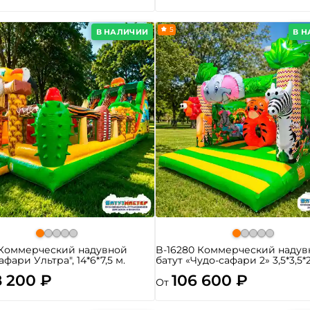
5
В НАЛИЧИИ
В 
 Коммерческий надувной
B-16280 Коммерческий надув
афари Ультра", 14*6*7,5 м.
батут «Чудо-сафари 2» 3,5*3,5*
8 200 ₽
106 600 ₽
От