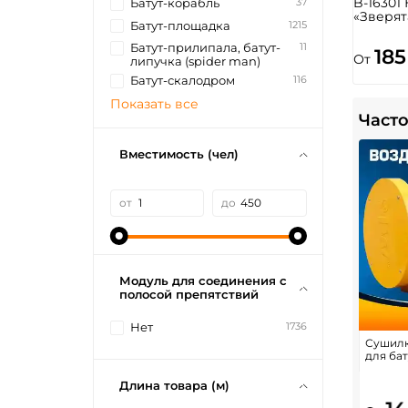
B-16301
37
Батут-корабль
«Зверят
1215
Батут-площадка
11
Батут-прилипала, батут-
185
От
липучка (spider man)
116
Батут-скалодром
Показать все
Часто
Вместимость (чел)
от
до
Модуль для соединения с
полосой препятствий
1736
Нет
Сушилк
для бат
Длина товара (м)