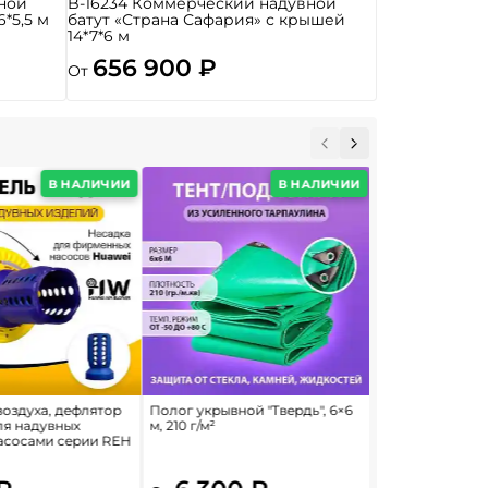
ной
B-16234 Коммерческий надувной
6*5,5 м
батут «Страна Сафария» с крышей
14*7*6 м
656 900 ₽
От
В НАЛИЧИИ
В НАЛИЧИИ
воздуха, дефлятор
Полог укрывной "Твердь", 6×6
Насос/компрес
ля надувных
м, 210 г/м²
нагнетатель дл
насосами серии REH
батутов и конст
6E/FJ2-38C Aero