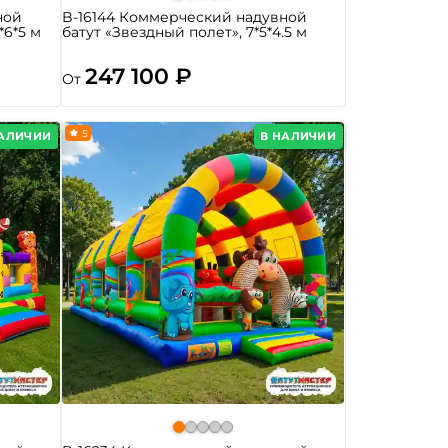
ной
B-16144 Коммерческий надувной
*6*5 м
батут «Звездный полет», 7*5*4.5 м
247 100 ₽
От
5
НАЛИЧИИ
В НАЛИЧИИ