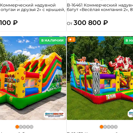
8 Коммерческий надувной
B-16461 Коммерческий надув
Попугаи и друзья 2» с крышей,
батут «Весёлая компания 2», 8
 100 ₽
300 800 ₽
От
5
В НАЛИЧИИ
В 