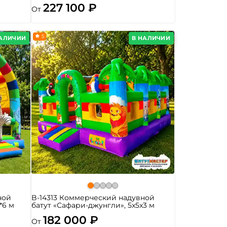
227 100 ₽
От
5
НАЛИЧИИ
В НАЛИЧИИ
ной
B-14313 Коммерческий надувной
*6 м
батут «Сафари-джунгли», 5x5x3 м
182 000 ₽
От