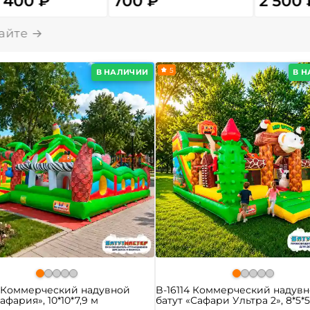
 400 ₽
700 ₽
2 500 
5
В НАЛИЧИИ
В 
0 Коммерческий надувной
B-16114 Коммерческий надув
афария», 10*10*7,9 м
батут «Сафари Ультра 2», 8*5*