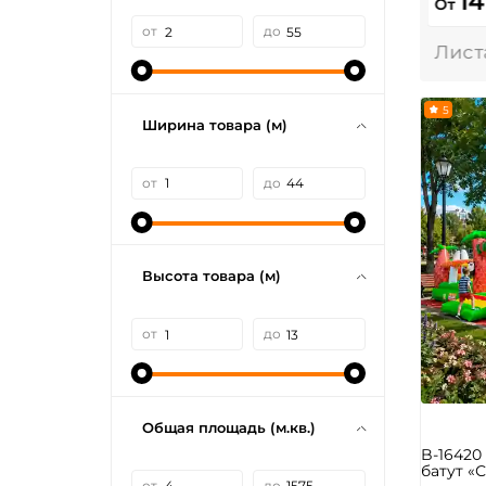
14
От
от
до
5
Ширина товара (м)
от
до
Высота товара (м)
от
до
Общая площадь (м.кв.)
B-1642
батут «С
от
до