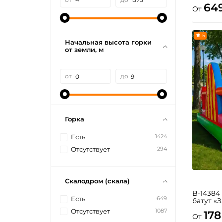
64
От
5
Начальная высота горки
от земли, м
от
до
Горка
1424
Есть
294
Отсутствует
Скалодром (скала)
B-1438
649
Есть
батут «
1087
Отсутствует
178
От