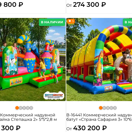
9 800 ₽
274 300 ₽
От
5
В НАЛИЧИИ
В 
4 Коммерческий надувной
B-16441 Коммерческий надув
Зайка Степашка 2» 5*5*2,8 м
батут «Страна Сафария 3» 10*6
 300 ₽
430 200 ₽
От