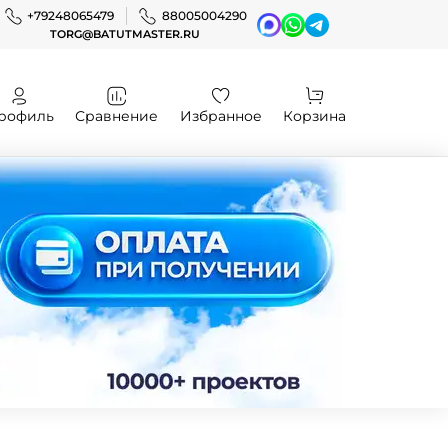
+79248065479
88005004290
TORG@BATUTMASTER.RU
рофиль
Сравнение
Избранное
Корзина