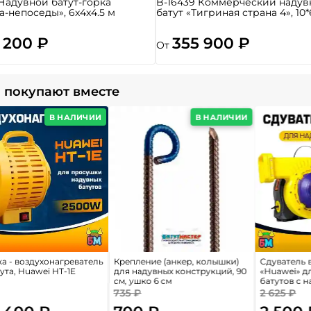
 Надувной батут-горка
B-16439 Коммерческий надув
а-непоседы», 6x4x4.5 м
батут «Тигриная страна 4», 10*
 200 ₽
355 900 ₽
От
 покупают вместе
В НАЛИЧИИ
В НАЛИЧИИ
а - воздухонагреватель
Крепление (анкер, колышки)
Сдуватель 
ута, Huawei HT-1E
для надувных конструкций, 90
«Huawei» д
см, ушко 6 см
батутов с 
735 ₽
2 625 ₽