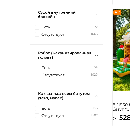
Сухой внутренний
5
бассейн
72
Есть
1663
Отсутствует
Робот (механизированная
голова)
106
Есть
1629
Отсутствует
Крыша над всем батутом
(тент, навес)
B-16130
153
Есть
батут "С
1582
Отсутствует
52
От