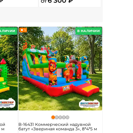
₽
6 300 ₽
13 800
От
От
5
НАЛИЧИИ
В НАЛИЧИИ
ной
B-16431 Коммерческий надувной
5 м
батут «Звериная команда 3», 8*4*5 м