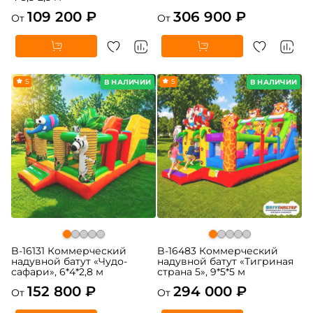
109 200 ₽
306 900 ₽
От
От
5
5
В НАЛИЧИИ
В НАЛИЧИИ
B-16131 Коммерческий
B-16483 Коммерческий
надувной батут «Чудо-
надувной батут «Тигриная
сафари», 6*4*2,8 м
страна 5», 9*5*5 м
152 800 ₽
294 000 ₽
От
От