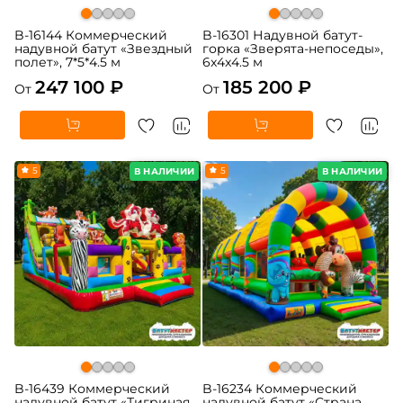
B-16144 Коммерческий
B-16301 Надувной батут-
надувной батут «Звездный
горка «Зверята-непоседы»,
полет», 7*5*4.5 м
6x4x4.5 м
247 100 ₽
185 200 ₽
От
От
5
5
В НАЛИЧИИ
В НАЛИЧИИ
B-16439 Коммерческий
B-16234 Коммерческий
надувной батут «Тигриная
надувной батут «Страна