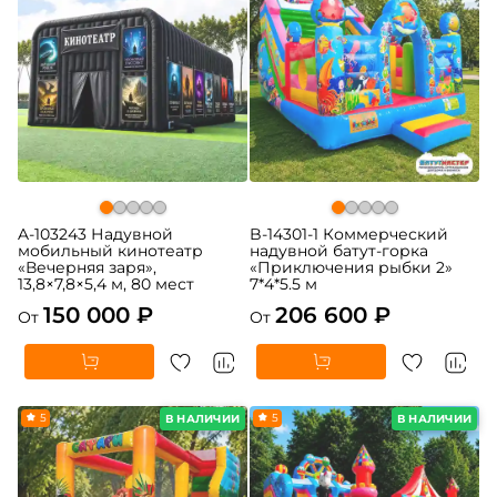
A-103243 Надувной
B-14301-1 Коммерческий
мобильный кинотеатр
надувной батут-горка
«Вечерняя заря»,
«Приключения рыбки 2»
13,8×7,8×5,4 м, 80 мест
7*4*5.5 м
150 000 ₽
206 600 ₽
От
От
5
5
В НАЛИЧИИ
В НАЛИЧИИ