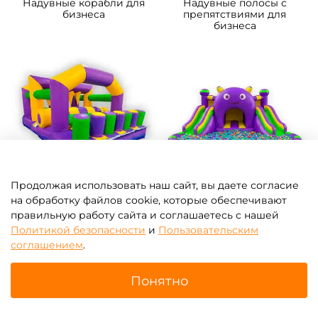
Надувные корабли для
Надувные полосы с
бизнеса
препятствиями для
бизнеса
Продолжая использовать наш сайт, вы даете согласие
Модули, блоки для полос
Надувные батуты для
на обработку файлов cookie, которые обеспечивают
препятствий
бизнеса с бассейном
правильную работу сайта и соглашаетесь с нашей
шариков
Политикой безопасности
и
Пользовательским
соглашением
.
Понятно
Главная
Поиск
Корзина
Избранное
Профиль