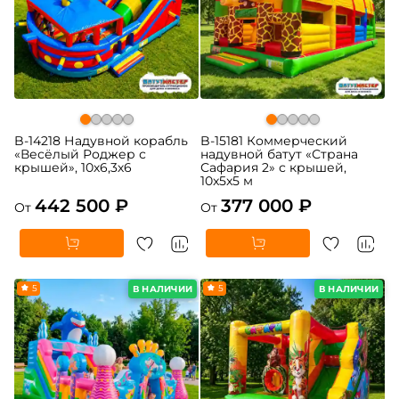
B-14218 Надувной корабль
B-15181 Коммерческий
«Весёлый Роджер с
надувной батут «Страна
крышей», 10х6,3х6
Сафария 2» с крышей,
10x5x5 м
442 500 ₽
377 000 ₽
От
От
5
5
В НАЛИЧИИ
В НАЛИЧИИ