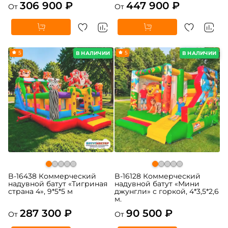
306 900 ₽
447 900 ₽
От
От
5
5
В НАЛИЧИИ
В НАЛИЧИИ
B-16438 Коммерческий
B-16128 Коммерческий
надувной батут «Тигриная
надувной батут «Мини
страна 4», 9*5*5 м
джунгли» с горкой, 4*3,5*2,6
м.
287 300 ₽
90 500 ₽
От
От