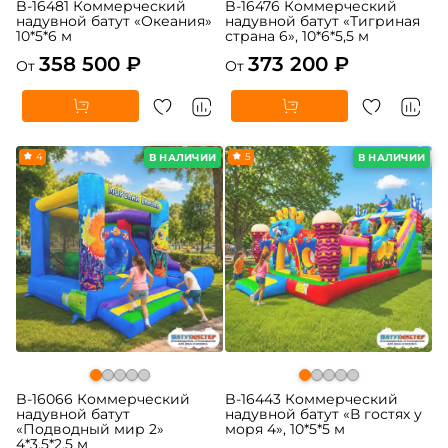
B-16481 Коммерческий
B-16476 Коммерческий
надувной батут «Океания»
надувной батут «Тигриная
10*5*6 м
страна 6», 10*6*5,5 м
358 500 ₽
373 200 ₽
От
От
4
5
В НАЛИЧИИ
В НАЛИЧИИ
B-16066 Коммерческий
B-16443 Коммерческий
надувной батут
надувной батут «В гостях у
«Подводный мир 2»
моря 4», 10*5*5 м
4*3,5*2,5 м