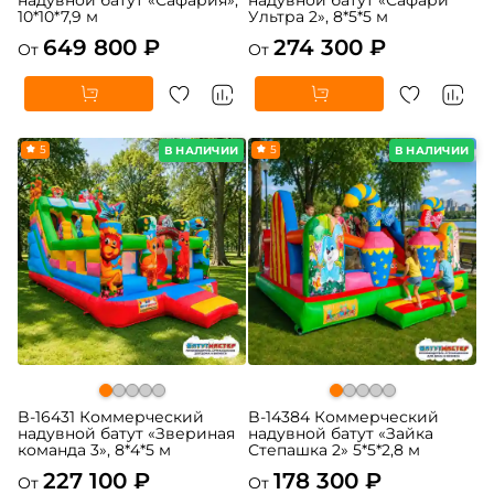
10*10*7,9 м
Ультра 2», 8*5*5 м
649 800 ₽
274 300 ₽
От
От
5
5
В НАЛИЧИИ
В НАЛИЧИИ
B-16431 Коммерческий
B-14384 Коммерческий
надувной батут «Звериная
надувной батут «Зайка
команда 3», 8*4*5 м
Степашка 2» 5*5*2,8 м
227 100 ₽
178 300 ₽
От
От