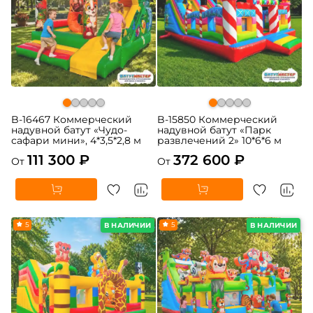
B-16467 Коммерческий
B-15850 Коммерческий
надувной батут «Чудо-
надувной батут «Парк
сафари мини», 4*3,5*2,8 м
развлечений 2» 10*6*6 м
111 300 ₽
372 600 ₽
От
От
5
5
В НАЛИЧИИ
В НАЛИЧИИ