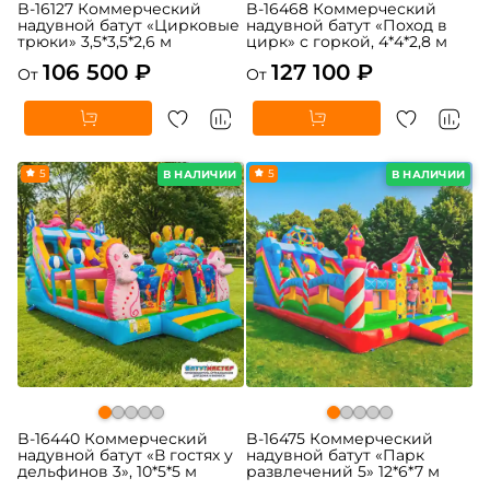
B-16127 Коммерческий
B-16468 Коммерческий
надувной батут «Цирковые
надувной батут «Поход в
трюки» 3,5*3,5*2,6 м
цирк» с горкой, 4*4*2,8 м
106 500 ₽
127 100 ₽
От
От
5
5
В НАЛИЧИИ
В НАЛИЧИИ
B-16440 Коммерческий
B-16475 Коммерческий
надувной батут «В гостях у
надувной батут «Парк
дельфинов 3», 10*5*5 м
развлечений 5» 12*6*7 м