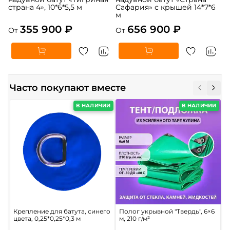
страна 4», 10*6*5,5 м
Сафария» с крышей 14*7*6
м
355 900 ₽
656 900 ₽
От
От
Часто покупают вместе
В НАЛИЧИИ
В НАЛИЧИИ
Крепление для батута, синего
Полог укрывной "Твердь", 6×6
С
цвета, 0,25*0,25*0,3 м
м, 210 г/м²
в
б