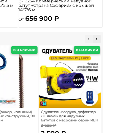
ной
B-16234 Коммерческий надувной
6*5,5 м
батут «Страна Сафария» с крышей
14*7*6 м
656 900 ₽
От
В НАЛИЧИИ
В НАЛИЧИИ
(анкер, колышки)
Сдуватель воздуха, дефлятор
Петли для анк
ых конструкций, 90
«Huawei» для надувных
батута, размер 0
см
батутов с насосами серии REH
2 625 ₽