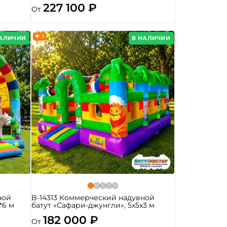
227 100 ₽
От
5
НАЛИЧИИ
В НАЛИЧИИ
ной
B-14313 Коммерческий надувной
*6 м
батут «Сафари-джунгли», 5x5x3 м
182 000 ₽
От