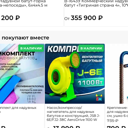
 Надувной батут-горка
B-16439 Коммерческий надув
а-непоседы», 6x4x4.5 м
батут «Тигриная страна 4», 10*
 200 ₽
355 900 ₽
От
 покупают вместе
В НАЛИЧИИ
В НАЛИЧИИ
плект для надувных
Насос/компрессор/
Крепление 
в
нагнетатель для надувных
для надувн
батутов и конструкций, JSB J-
см, ушко 6 
6E/FJ2-38C AeroDrive 1100 W
735 ₽