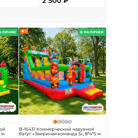
2 500 ₽
687 ₽
От
5
НАЛИЧИИ
В НАЛИЧИИ
ной
B-16431 Коммерческий надувной
5 м
батут «Звериная команда 3», 8*4*5 м