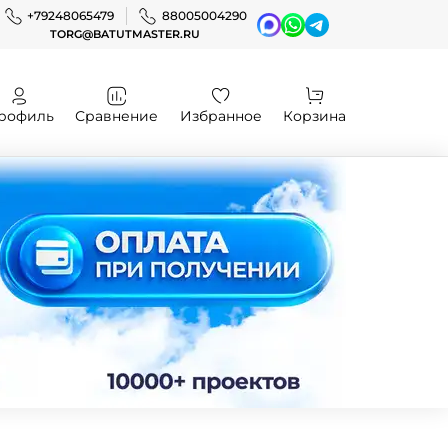
+79248065479
88005004290
TORG@BATUTMASTER.RU
рофиль
Сравнение
Избранное
Корзина