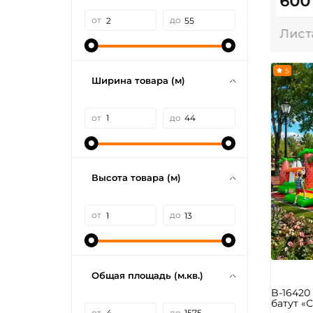
600
от
до
5
Ширина товара (м)
от
до
Высота товара (м)
от
до
Общая площадь (м.кв.)
B-1642
батут «С
от
до