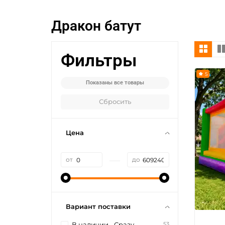
Дракон батут
Фильтры
5
Показаны все товары
Сбросить
Цена
—
от
до
Вариант поставки
53
В наличии - Сразу