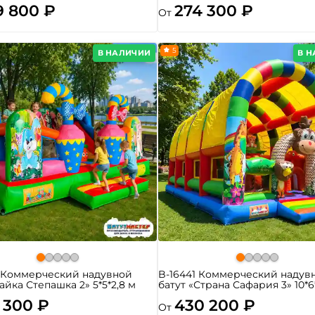
9 800 ₽
274 300 ₽
От
5
В НАЛИЧИИ
В 
4 Коммерческий надувной
B-16441 Коммерческий надув
Зайка Степашка 2» 5*5*2,8 м
батут «Страна Сафария 3» 10*6
 300 ₽
430 200 ₽
От