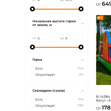
64
От
5
Начальная высота горки
от земли, м
от
до
Горка
1424
Есть
294
Отсутствует
Скалодром (скала)
B-1438
649
Есть
батут «
1087
Отсутствует
178
От