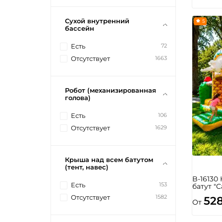
Сухой внутренний
5
бассейн
72
Есть
1663
Отсутствует
Робот (механизированная
голова)
106
Есть
1629
Отсутствует
Крыша над всем батутом
(тент, навес)
B-16130
153
Есть
батут "С
1582
Отсутствует
52
От