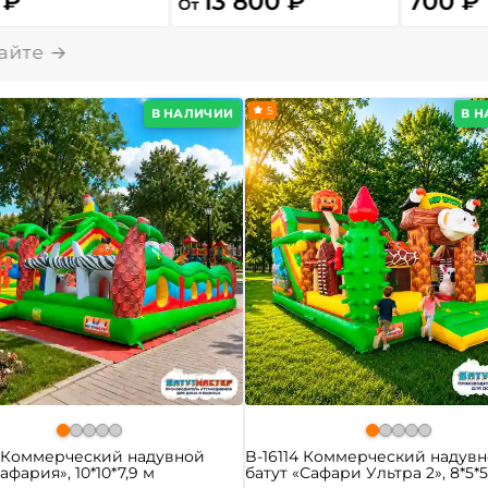
 ₽
13 800 ₽
700 ₽
От
5
В НАЛИЧИИ
В 
0 Коммерческий надувной
B-16114 Коммерческий надув
афария», 10*10*7,9 м
батут «Сафари Ультра 2», 8*5*