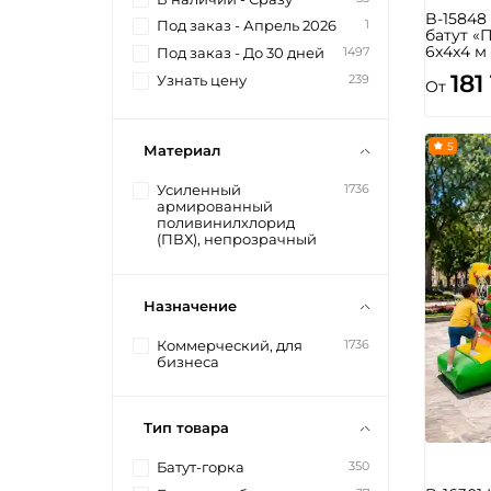
B-1584
1
Под заказ - Апрель 2026
батут «
6x4x4 м
1497
Под заказ - До 30 дней
181
239
Узнать цену
От
5
Материал
1736
Усиленный
армированный
поливинилхлорид
(ПВХ), непрозрачный
Назначение
1736
Коммерческий, для
бизнеса
Тип товара
350
Батут-горка