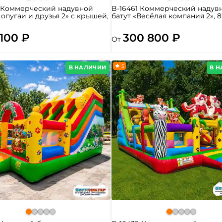
8 Коммерческий надувной
B-16461 Коммерческий надув
Попугаи и друзья 2» с крышей,
батут «Весёлая компания 2», 8
 100 ₽
300 800 ₽
От
5
В НАЛИЧИИ
В 