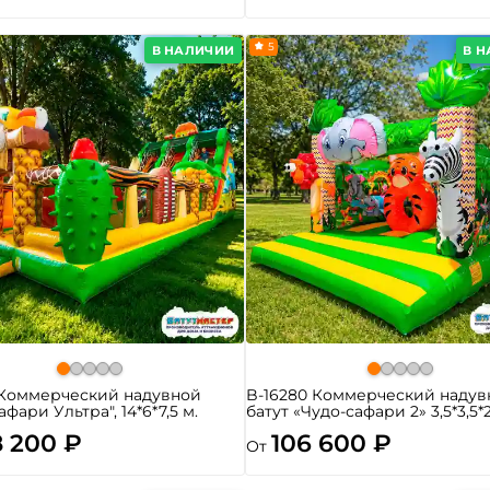
5
В НАЛИЧИИ
В 
 Коммерческий надувной
B-16280 Коммерческий надув
афари Ультра", 14*6*7,5 м.
батут «Чудо-сафари 2» 3,5*3,5*
8 200 ₽
106 600 ₽
От