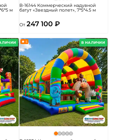
ной
B-16144 Коммерческий надувной
*6*5 м
батут «Звездный полет», 7*5*4.5 м
247 100 ₽
От
5
НАЛИЧИИ
В НАЛИЧИИ