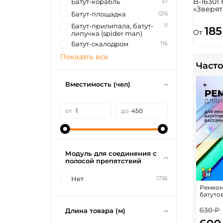
B-16301
37
Батут-корабль
«Зверят
1215
Батут-площадка
11
Батут-прилипала, батут-
185
От
липучка (spider man)
116
Батут-скалодром
Показать все
Часто
Вместимость (чел)
от
до
Модуль для соединения с
полосой препятствий
1736
Нет
Ремком
батуто
630 ₽
Длина товара (м)