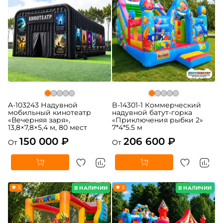
A-103243 Надувной
B-14301-1 Коммерческий
мобильный кинотеатр
надувной батут-горка
«Вечерняя заря»,
«Приключения рыбки 2»
13,8×7,8×5,4 м, 80 мест
7*4*5.5 м
150 000 ₽
206 600 ₽
От
От
5
5
В НАЛИЧИИ
В НАЛИЧИИ