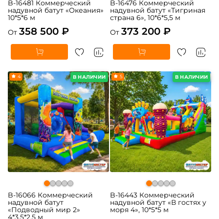
B-16481 Коммерческий
B-16476 Коммерческий
надувной батут «Океания»
надувной батут «Тигриная
10*5*6 м
страна 6», 10*6*5,5 м
358 500 ₽
373 200 ₽
От
От
4
5
В НАЛИЧИИ
В НАЛИЧИИ
B-16066 Коммерческий
B-16443 Коммерческий
надувной батут
надувной батут «В гостях у
«Подводный мир 2»
моря 4», 10*5*5 м
4*3,5*2,5 м