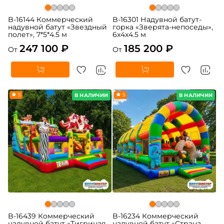
B-16144 Коммерческий
B-16301 Надувной батут-
надувной батут «Звездный
горка «Зверята-непоседы»,
полет», 7*5*4.5 м
6x4x4.5 м
247 100 ₽
185 200 ₽
От
От
5
5
В НАЛИЧИИ
В НАЛИЧИИ
B-16439 Коммерческий
B-16234 Коммерческий
надувной батут «Тигриная
надувной батут «Страна