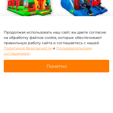
Батуты для бизнеса с
Зимние надувные батуты
крышей (навесом)
Продолжая использовать наш сайт, вы даете согласие
на обработку файлов cookie, которые обеспечивают
правильную работу сайта и соглашаетесь с нашей
Политикой безопасности
и
Пользовательским
соглашением
.
Понятно
Главная
Поиск
Корзина
Избранное
Профиль
Надувные парки
Батут-прилипала для
бизнеса