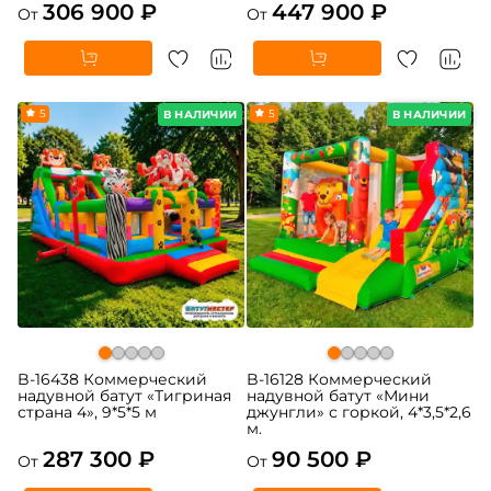
306 900 ₽
447 900 ₽
От
От
5
5
В НАЛИЧИИ
В НАЛИЧИИ
B-16438 Коммерческий
B-16128 Коммерческий
надувной батут «Тигриная
надувной батут «Мини
страна 4», 9*5*5 м
джунгли» с горкой, 4*3,5*2,6
м.
287 300 ₽
90 500 ₽
От
От