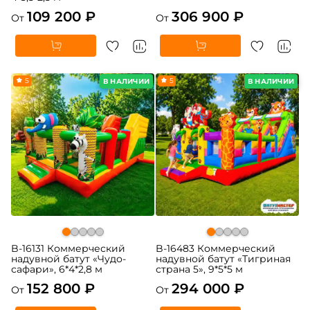
109 200 ₽
306 900 ₽
От
От
5
5
В НАЛИЧИИ
В НАЛИЧИИ
B-16131 Коммерческий
B-16483 Коммерческий
надувной батут «Чудо-
надувной батут «Тигриная
сафари», 6*4*2,8 м
страна 5», 9*5*5 м
152 800 ₽
294 000 ₽
От
От