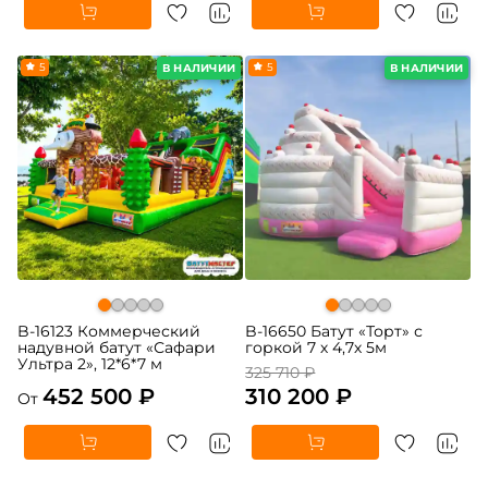
5
-5%
5
В НАЛИЧИИ
В НАЛИЧИИ
B-16123 Коммерческий
B-16650 Батут «Торт» с
надувной батут «Сафари
горкой 7 х 4,7х 5м
Ультра 2», 12*6*7 м
325 710 ₽
452 500 ₽
310 200 ₽
От