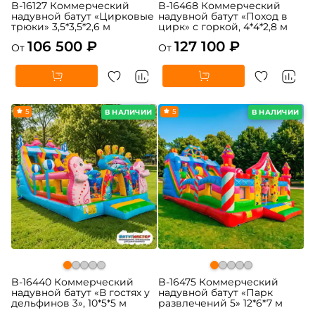
B-16127 Коммерческий
B-16468 Коммерческий
надувной батут «Цирковые
надувной батут «Поход в
трюки» 3,5*3,5*2,6 м
цирк» с горкой, 4*4*2,8 м
106 500 ₽
127 100 ₽
От
От
5
5
В НАЛИЧИИ
В НАЛИЧИИ
B-16440 Коммерческий
B-16475 Коммерческий
надувной батут «В гостях у
надувной батут «Парк
дельфинов 3», 10*5*5 м
развлечений 5» 12*6*7 м