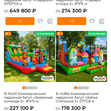
10*10*7,9 м
Ультра 2», 8*5*5 м
649 800 ₽
274 300 ₽
От
От
5
5
В НАЛИЧИИ
В НАЛИЧИИ
B-16431 Коммерческий
B-14384 Коммерческий
надувной батут «Звериная
надувной батут «Зайка
команда 3», 8*4*5 м
Степашка 2» 5*5*2,8 м
227 100 ₽
178 300 ₽
От
От