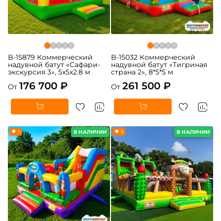
B-15879 Коммерческий
B-15032 Коммерческий
надувной батут «Сафари-
надувной батут «Тигриная
экскурсия 3», 5x5x2.8 м
страна 2», 8*5*5 м
176 700 ₽
261 500 ₽
От
От
5
5
В НАЛИЧИИ
В НАЛИЧИИ