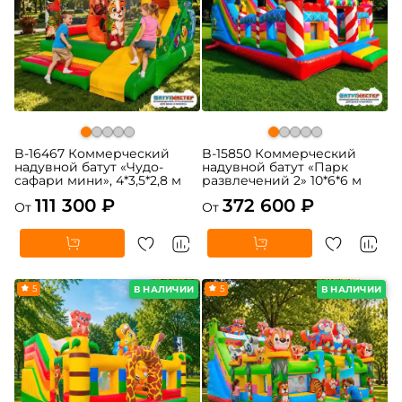
B-16467 Коммерческий
B-15850 Коммерческий
надувной батут «Чудо-
надувной батут «Парк
сафари мини», 4*3,5*2,8 м
развлечений 2» 10*6*6 м
111 300 ₽
372 600 ₽
От
От
5
5
В НАЛИЧИИ
В НАЛИЧИИ