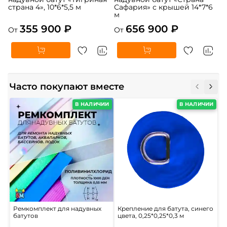
страна 4», 10*6*5,5 м
Сафария» с крышей 14*7*6
м
355 900 ₽
656 900 ₽
От
От
Часто покупают вместе
В НАЛИЧИИ
В НАЛИЧИИ
Ремкомплект для надувных
Крепление для батута, синего
С
батутов
цвета, 0,25*0,25*0,3 м
в
б