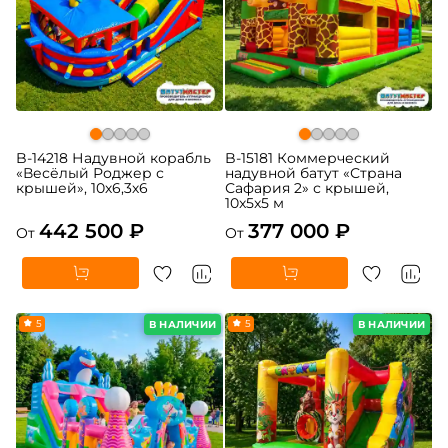
B-14218 Надувной корабль
B-15181 Коммерческий
«Весёлый Роджер с
надувной батут «Страна
крышей», 10х6,3х6
Сафария 2» с крышей,
10x5x5 м
442 500 ₽
377 000 ₽
От
От
5
5
В НАЛИЧИИ
В НАЛИЧИИ