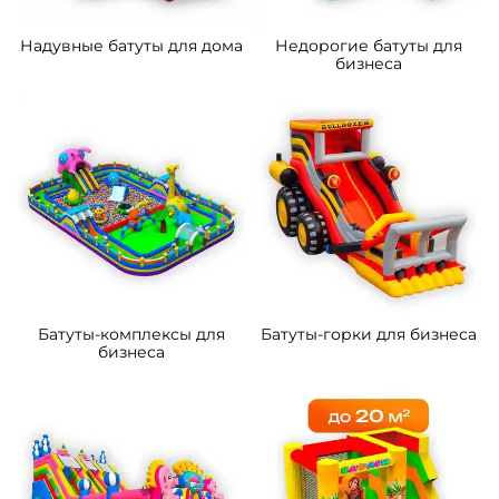
5
5
В НАЛИЧИИ
В НАЛИЧИИ
B-14289-3 Коммерческий
B-16060 Коммерческий
надувной батут «Тигриная
надувной батут «Хамелеон
страна 4», 10*5*5 м
и динозавры Ультра 4»
12*6*6 м
305 300 ₽
463 100 ₽
От
От
4
5
В НАЛИЧИИ
В НАЛИЧИИ