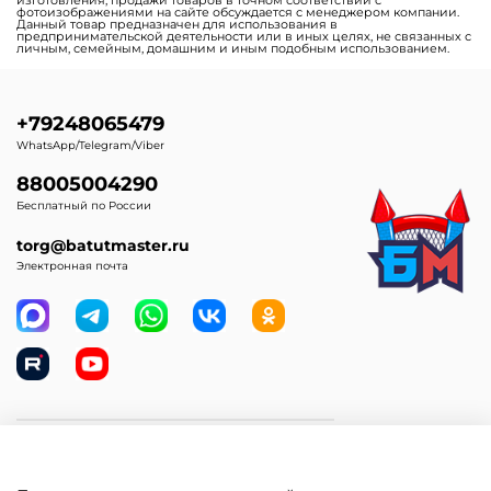
Батуты для бизнеса с
Зимние надувные батуты
крышей (навесом)
Надувные парки
Батут-прилипала для
бизнеса