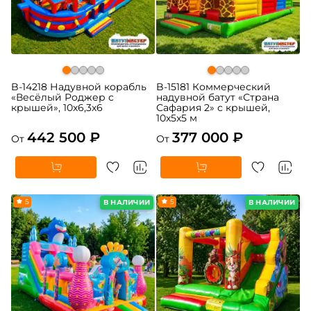
B-14218 Надувной корабль
B-15181 Коммерческий
«Весёлый Роджер с
надувной батут «Страна
крышей», 10х6,3х6
Сафария 2» с крышей,
10x5x5 м
442 500 ₽
377 000 ₽
От
От
5
5
В НАЛИЧИИ
В НАЛИЧИИ