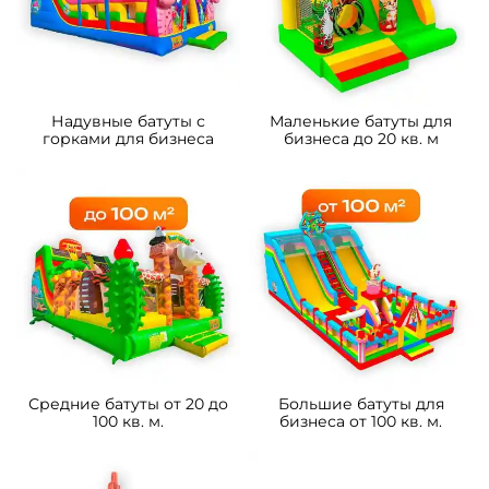
B-16433 Коммерческий
B-16490 Коммерческий
надувной батут «Чудо-
надувной батут «Драконы в
сафари 2» 3,5*3,5*2,6 м
тропиках», 8*4*5 м
105 700 ₽
233 800 ₽
От
От
5
5
В НАЛИЧИИ
В НАЛИЧИИ