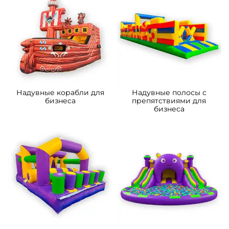
A-103243 Надувной
B-14301-1 Коммерческий
мобильный кинотеатр
надувной батут-горка
«Вечерняя заря»,
«Приключения рыбки 2»
13,8×7,8×5,4 м, 80 мест
7*4*5.5 м
150 000 ₽
206 600 ₽
От
От
5
5
В НАЛИЧИИ
В НАЛИЧИИ