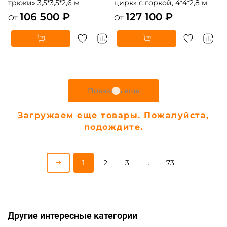
трюки» 3,5*3,5*2,6 м
цирк» с горкой, 4*4*2,8 м
106 500 ₽
127 100 ₽
От
От
5
5
В НАЛИЧИИ
В НАЛИЧИИ
B-16440 Коммерческий
B-16475 Коммерческий
надувной батут «В гостях у
надувной батут «Парк
дельфинов 3», 10*5*5 м
развлечений 5» 12*6*7 м
306 900 ₽
447 900 ₽
От
От