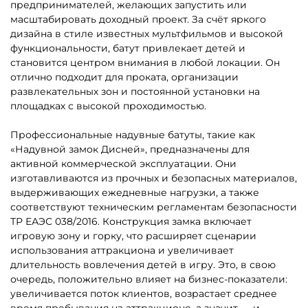
5
5
В НАЛИЧИИ
В НАЛИЧИИ
B-16131 Коммерческий
B-16483 Коммерческий
надувной батут «Чудо-
надувной батут «Тигриная
сафари», 6*4*2,8 м
страна 5», 9*5*5 м
152 800 ₽
294 000 ₽
От
От
5
5
В НАЛИЧИИ
В НАЛИЧИИ