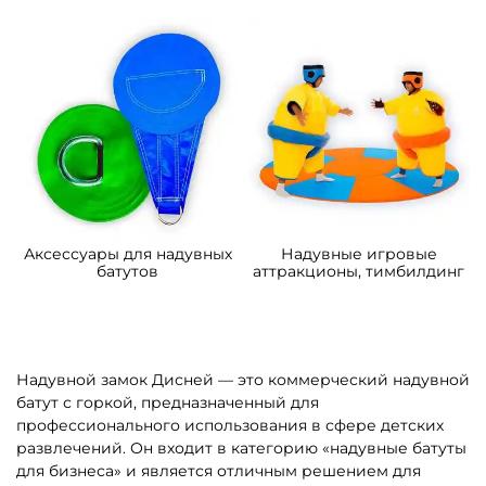
4
5
В НАЛИЧИИ
В НАЛИЧИИ
B-16066 Коммерческий
B-16443 Коммерческий
надувной батут
надувной батут «В гостях у
«Подводный мир 2»
моря 4», 10*5*5 м
4*3,5*2,5 м
109 200 ₽
306 900 ₽
От
От