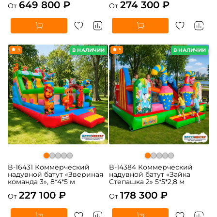
649 800 ₽
274 300 ₽
От
От
5
5
В НАЛИЧИИ
В НАЛИЧИИ
B-16431 Коммерческий
B-14384 Коммерческий
надувной батут «Звериная
надувной батут «Зайка
команда 3», 8*4*5 м
Степашка 2» 5*5*2,8 м
227 100 ₽
178 300 ₽
От
От