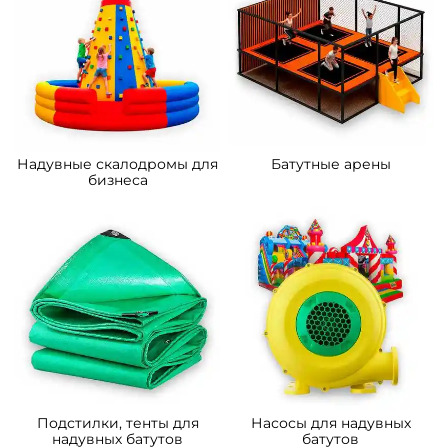
надувной батут «Царство
надувной батут «Мир
зверей 2», 5x5x2.8 м
Сафари 2», 14*7*7,5 м.
162 200 ₽
633 900 ₽
От
От
5
5
В НАЛИЧИИ
В НАЛИЧИИ
B-16481 Коммерческий
B-16476 Коммерческий
надувной батут «Океания»
надувной батут «Тигриная
10*5*6 м
страна 6», 10*6*5,5 м
358 500 ₽
373 200 ₽
От
От