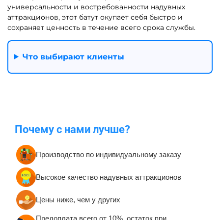
Средние батуты от 20 до
Большие батуты для
100 кв. м.
бизнеса от 100 кв. м.
Надувные корабли для
Надувные полосы с
бизнеса
препятствиями для
бизнеса