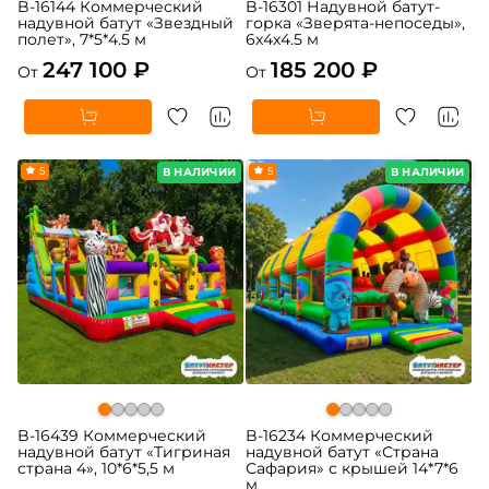
B-16144 Коммерческий
B-16301 Надувной батут-
надувной батут «Звездный
горка «Зверята-непоседы»,
полет», 7*5*4.5 м
6x4x4.5 м
247 100 ₽
185 200 ₽
От
От
5
5
В НАЛИЧИИ
В НАЛИЧИИ
B-16439 Коммерческий
B-16234 Коммерческий
надувной батут «Тигриная
надувной батут «Страна
страна 4», 10*6*5,5 м
Сафария» с крышей 14*7*6
м