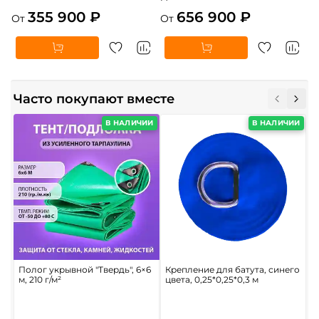
355 900 ₽
656 900 ₽
От
От
Часто покупают вместе
В НАЛИЧИИ
В НАЛИЧИИ
Полог укрывной "Твердь", 6×6
Крепление для батута, синего
С
м, 210 г/м²
цвета, 0,25*0,25*0,3 м
«
б
R
2