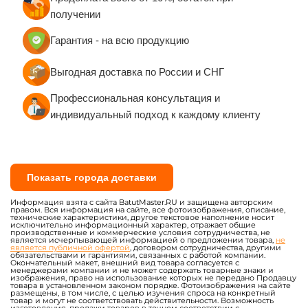
Модули, блоки для полос
Надувные батуты для
препятствий
бизнеса с бассейном
шариков