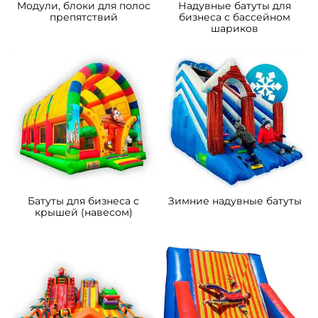
B-16467 Коммерческий
B-15850 Коммерческий
надувной батут «Чудо-
надувной батут «Парк
сафари мини», 4*3,5*2,8 м
развлечений 2» 10*6*6 м
111 300 ₽
372 600 ₽
От
От
5
5
В НАЛИЧИИ
В НАЛИЧИИ