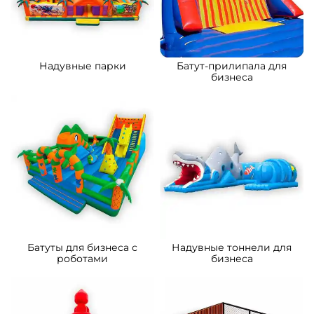
B-15879 Коммерческий
B-15032 Коммерческий
надувной батут «Сафари-
надувной батут «Тигриная
экскурсия 3», 5x5x2.8 м
страна 2», 8*5*5 м
176 700 ₽
261 500 ₽
От
От
5
5
В НАЛИЧИИ
В НАЛИЧИИ
A-11105 Коммерческий
B-16124 Коммерческий