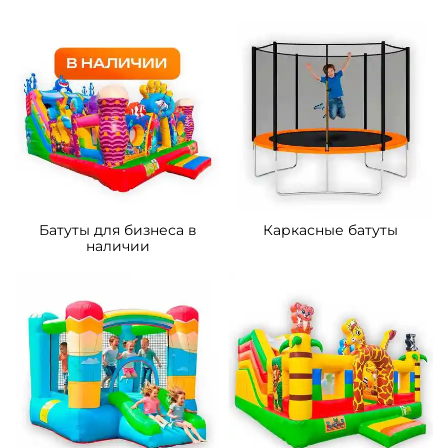
5
5
В НАЛИЧИИ
В НАЛИЧИИ
B-16438 Коммерческий
B-16128 Коммерческий
надувной батут «Тигриная
надувной батут «Мини
страна 4», 9*5*5 м
джунгли» с горкой, 4*3,5*2,6
м.
287 300 ₽
90 500 ₽
От
От