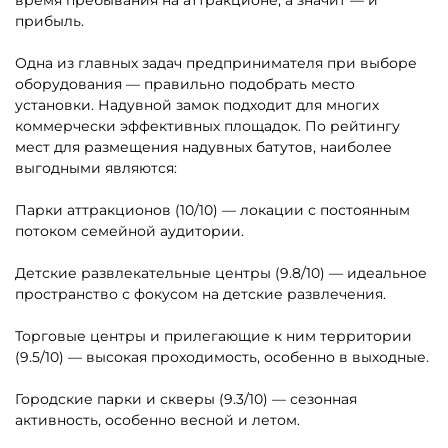
B-16123 Коммерческий
B-16650 Батут «Торт» с
надувной батут «Сафари
горкой 7 х 4,7х 5м
Ультра 2», 12*6*7 м
325 710 ₽
452 500 ₽
310 200 ₽
От
Показать еще