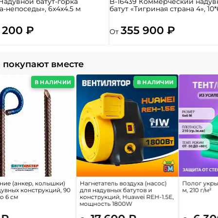
 Надувной батут-горка
B-16439 Коммерческий надув
а-непоседы», 6x4x4.5 м
батут «Тигриная страна 4», 10*
 200 ₽
355 900 ₽
От
 покупают вместе
В НАЛИЧИИ
В НАЛИЧИИ
ние (анкер, колышки)
Нагнетатель воздуха (насос)
Полог укрыв
дувных конструкций, 90
для надувных батутов и
м, 210 г/м²
о 6 см
конструкций, Huawei REH-1.5E,
мощность 1800W