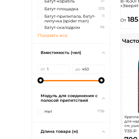
B-16301
37
Батут-корабль
«Зверят
1215
Батут-площадка
11
Батут-прилипала, батут-
185
От
липучка (spider man)
116
Батут-скалодром
Показать все
Часто
Вместимость (чел)
от
до
Модуль для соединения с
полосой препятствий
1736
Нет
Крепле
для на
см, ушк
735 ₽
Длина товара (м)