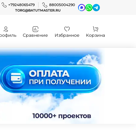
+79248065479
88005004290
TORG@BATUTMASTER.RU
рофиль
Сравнение
Избранное
Корзина