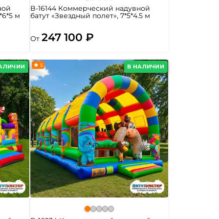
ной
B-16144 Коммерческий надувной
*6*5 м
батут «Звездный полет», 7*5*4.5 м
247 100 ₽
От
5
НАЛИЧИИ
В НАЛИЧИИ