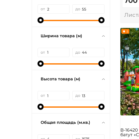
700
от
до
5
Ширина товара (м)
от
до
Высота товара (м)
от
до
Общая площадь (м.кв.)
B-1642
батут «С
от
до