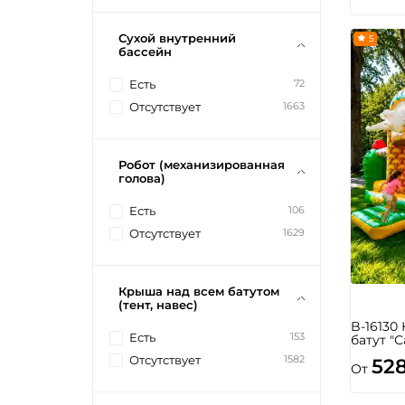
Сухой внутренний
5
бассейн
72
Есть
1663
Отсутствует
Робот (механизированная
голова)
106
Есть
1629
Отсутствует
Крыша над всем батутом
(тент, навес)
B-16130
153
Есть
батут "С
1582
Отсутствует
52
От