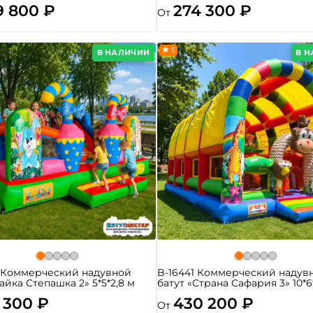
9 800 ₽
274 300 ₽
От
5
В НАЛИЧИИ
В 
4 Коммерческий надувной
B-16441 Коммерческий надув
Зайка Степашка 2» 5*5*2,8 м
батут «Страна Сафария 3» 10*6
 300 ₽
430 200 ₽
От