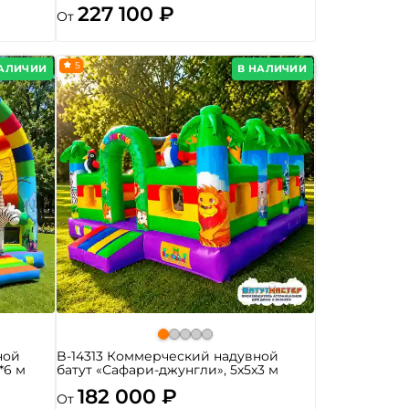
227 100 ₽
От
5
НАЛИЧИИ
В НАЛИЧИИ
ной
B-14313 Коммерческий надувной
*6 м
батут «Сафари-джунгли», 5x5x3 м
182 000 ₽
От