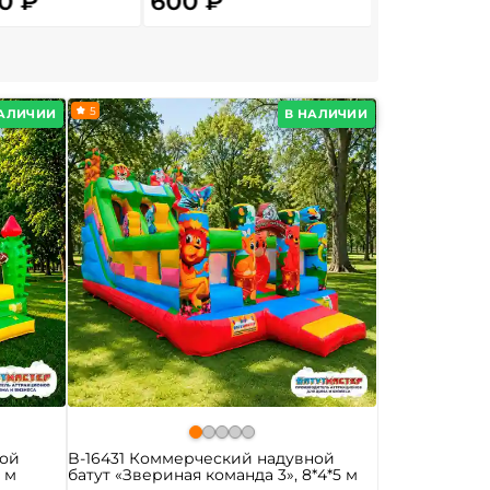
0 ₽
600 ₽
2 500 ₽
5
НАЛИЧИИ
В НАЛИЧИИ
ной
B-16431 Коммерческий надувной
5 м
батут «Звериная команда 3», 8*4*5 м