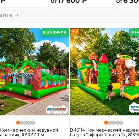
 ₽
17 600 ₽
6 30
От
От
5
В НАЛИЧИИ
В 
0 Коммерческий надувной
B-16114 Коммерческий надув
афария», 10*10*7,9 м
батут «Сафари Ультра 2», 8*5*