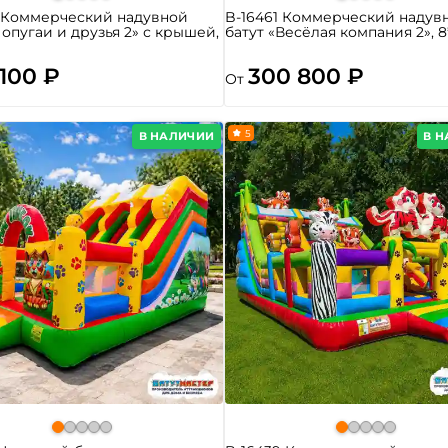
8 Коммерческий надувной
B-16461 Коммерческий надув
Попугаи и друзья 2» с крышей,
батут «Весёлая компания 2», 8
 100 ₽
300 800 ₽
От
5
В НАЛИЧИИ
В 