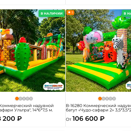
5
В НАЛИЧИИ
В 
 Коммерческий надувной
B-16280 Коммерческий надув
афари Ультра", 14*6*7,5 м.
батут «Чудо-сафари 2» 3,5*3,5*
8 200 ₽
106 600 ₽
От