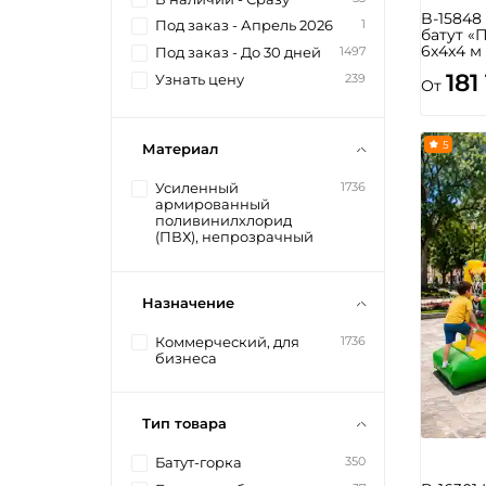
B-1584
1
Под заказ - Апрель 2026
батут «
6x4x4 м
1497
Под заказ - До 30 дней
181
239
Узнать цену
От
5
Материал
1736
Усиленный
армированный
поливинилхлорид
(ПВХ), непрозрачный
Назначение
1736
Коммерческий, для
бизнеса
Тип товара
350
Батут-горка