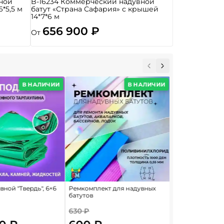
ной
B-16234 Коммерческий надувной
6*5,5 м
батут «Страна Сафария» с крышей
14*7*6 м
656 900 ₽
От
В НАЛИЧИИ
В НАЛИЧИИ
ной "Твердь", 6×6
Ремкомплект для надувных
Сдуватель возд
батутов
«Huawei» для н
батутов с насо
630 ₽
2 625 ₽