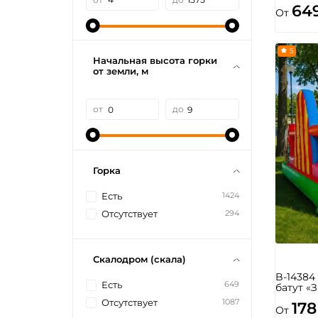
64
От
5
Начальная высота горки
от земли, м
от
до
Горка
1424
Есть
294
Отсутствует
Скалодром (скала)
B-1438
649
Есть
батут «
1087
Отсутствует
178
От