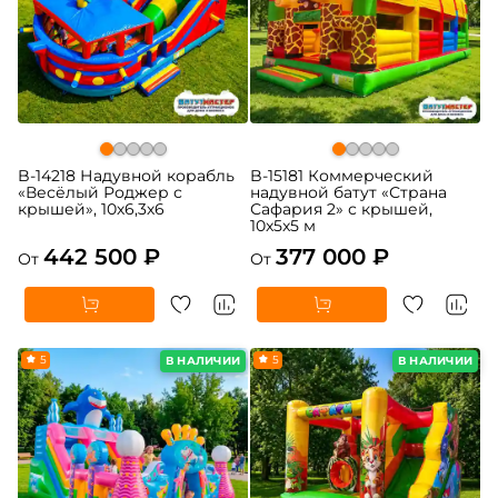
B-14218 Надувной корабль
B-15181 Коммерческий
«Весёлый Роджер с
надувной батут «Страна
крышей», 10х6,3х6
Сафария 2» с крышей,
10x5x5 м
442 500 ₽
377 000 ₽
От
От
5
5
В НАЛИЧИИ
В НАЛИЧИИ