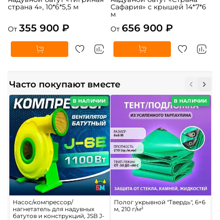
страна 4», 10*6*5,5 м
Сафария» с крышей 14*7*6
м
355 900 ₽
656 900 ₽
От
От
Часто покупают вместе
В НАЛИЧИИ
В НАЛИЧИИ
Насос/компрессор/
Полог укрывной "Твердь", 6×6
П
нагнетатель для надувных
м, 210 г/м²
б
батутов и конструкций, JSB J-