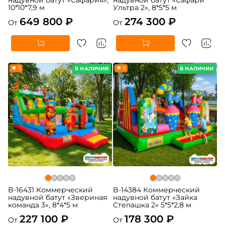
надувной батут «Сафария»,
надувной батут «Сафари
10*10*7,9 м
Ультра 2», 8*5*5 м
649 800 ₽
274 300 ₽
От
От
5
5
В НАЛИЧИИ
В НАЛИЧИИ
B-16431 Коммерческий
B-14384 Коммерческий
надувной батут «Звериная
надувной батут «Зайка
команда 3», 8*4*5 м
Степашка 2» 5*5*2,8 м
227 100 ₽
178 300 ₽
От
От