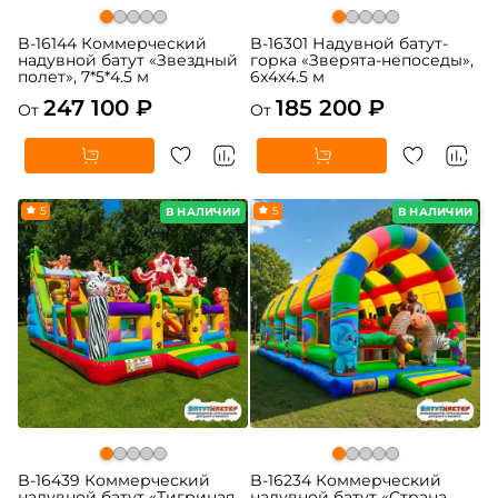
B-16144 Коммерческий
B-16301 Надувной батут-
надувной батут «Звездный
горка «Зверята-непоседы»,
полет», 7*5*4.5 м
6x4x4.5 м
247 100 ₽
185 200 ₽
От
От
5
5
В НАЛИЧИИ
В НАЛИЧИИ
B-16439 Коммерческий
B-16234 Коммерческий
надувной батут «Тигриная
надувной батут «Страна