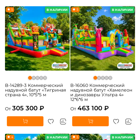
5
5
В НАЛИЧИИ
В НАЛИЧИИ
B-14289-3 Коммерческий
B-16060 Коммерческий
надувной батут «Тигриная
надувной батут «Хамелеон
страна 4», 10*5*5 м
и динозавры Ультра 4»
12*6*6 м
305 300 ₽
463 100 ₽
От
От
4
5
В НАЛИЧИИ
В НАЛИЧИИ