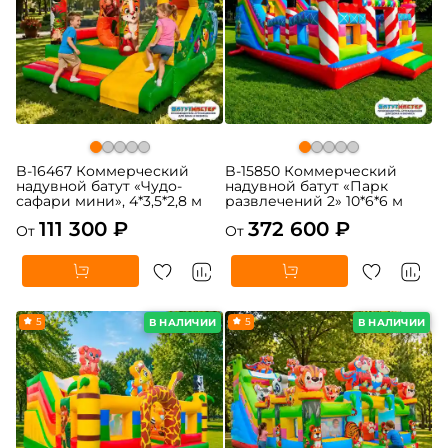
B-16467 Коммерческий
B-15850 Коммерческий
надувной батут «Чудо-
надувной батут «Парк
сафари мини», 4*3,5*2,8 м
развлечений 2» 10*6*6 м
111 300 ₽
372 600 ₽
От
От
5
5
В НАЛИЧИИ
В НАЛИЧИИ