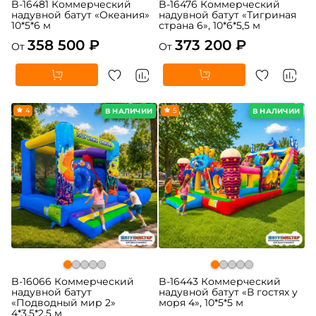
B-16481 Коммерческий
B-16476 Коммерческий
надувной батут «Океания»
надувной батут «Тигриная
10*5*6 м
страна 6», 10*6*5,5 м
358 500 ₽
373 200 ₽
От
От
4
5
В НАЛИЧИИ
В НАЛИЧИИ
B-16066 Коммерческий
B-16443 Коммерческий
надувной батут
надувной батут «В гостях у
«Подводный мир 2»
моря 4», 10*5*5 м
4*3,5*2,5 м