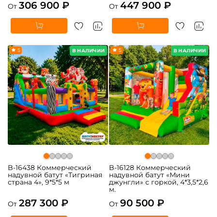
306 900 ₽
447 900 ₽
От
От
5
5
В НАЛИЧИИ
В НАЛИЧИИ
B-16438 Коммерческий
B-16128 Коммерческий
надувной батут «Тигриная
надувной батут «Мини
страна 4», 9*5*5 м
джунгли» с горкой, 4*3,5*2,6
м.
287 300 ₽
90 500 ₽
От
От