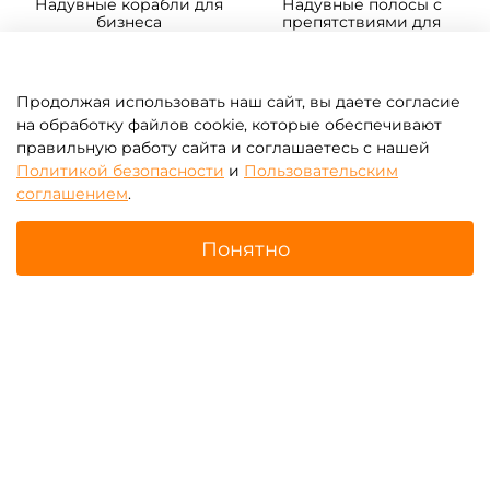
Надувные корабли для
Надувные полосы с
бизнеса
препятствиями для
бизнеса
Продолжая использовать наш сайт, вы даете согласие
на обработку файлов cookie, которые обеспечивают
правильную работу сайта и соглашаетесь с нашей
Политикой безопасности
и
Пользовательским
соглашением
.
Понятно
Главная
Поиск
Корзина
Избранное
Профиль
Модули, блоки для полос
Надувные батуты для
препятствий
бизнеса с бассейном
шариков