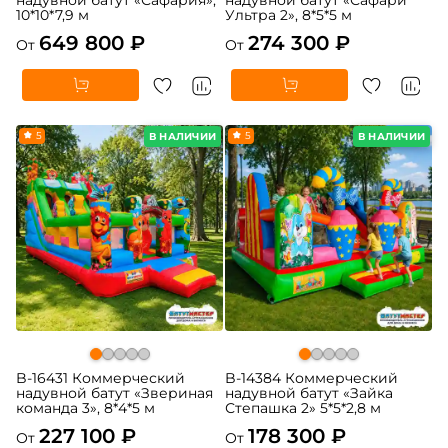
10*10*7,9 м
Ультра 2», 8*5*5 м
649 800 ₽
274 300 ₽
От
От
5
5
В НАЛИЧИИ
В НАЛИЧИИ
B-16431 Коммерческий
B-14384 Коммерческий
надувной батут «Звериная
надувной батут «Зайка
команда 3», 8*4*5 м
Степашка 2» 5*5*2,8 м
227 100 ₽
178 300 ₽
От
От