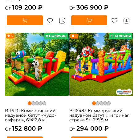
109 200 ₽
306 900 ₽
От
От
5
5
В НАЛИЧИИ
В НАЛИЧИИ
B-16131 Коммерческий
B-16483 Коммерческий
надувной батут «Чудо-
надувной батут «Тигриная
сафари», 6*4*2,8 м
страна 5», 9*5*5 м
152 800 ₽
294 000 ₽
От
От