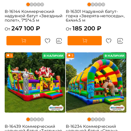
B-16144 Коммерческий
B-16301 Надувной батут-
надувной батут «Звездный
горка «Зверята-непоседы»,
полет», 7*5*4.5 м
6x4x4.5 м
247 100 ₽
185 200 ₽
От
От
5
5
В НАЛИЧИИ
В НАЛИЧИИ
B-16439 Коммерческий
B-16234 Коммерческий
надувной батут «Тигриная
надувной батут «Страна