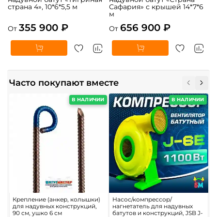
страна 4», 10*6*5,5 м
Сафария» с крышей 14*7*6
м
355 900 ₽
656 900 ₽
От
От
Часто покупают вместе
В НАЛИЧИИ
В НАЛИЧИИ
Крепление (анкер, колышки)
Насос/компрессор/
П
для надувных конструкций,
нагнетатель для надувных
м
90 см, ушко 6 см
батутов и конструкций, JSB J-