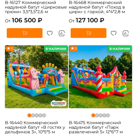
B-16127 Коммерческий
B-16468 Коммерческий
надувной батут «Цирковые
надувной батут «Поход в
трюки» 3,5*3,5*2,6 м
цирк» с горкой, 4*4*2,8 м
106 500 ₽
127 100 ₽
От
От
5
5
В НАЛИЧИИ
В НАЛИЧИИ
B-16440 Коммерческий
B-16475 Коммерческий
надувной батут «В гостях у
надувной батут «Парк
дельфинов 3», 10*5*5 м
развлечений 5» 12*6*7 м