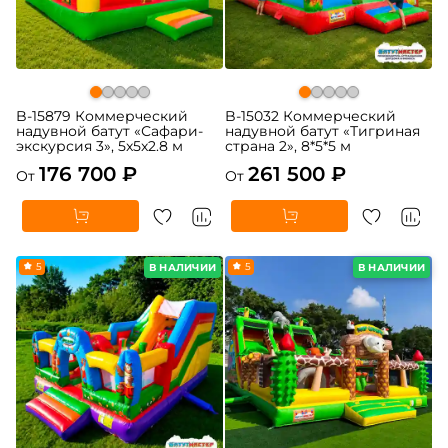
B-15879 Коммерческий
B-15032 Коммерческий
надувной батут «Сафари-
надувной батут «Тигриная
экскурсия 3», 5x5x2.8 м
страна 2», 8*5*5 м
176 700 ₽
261 500 ₽
От
От
5
5
В НАЛИЧИИ
В НАЛИЧИИ