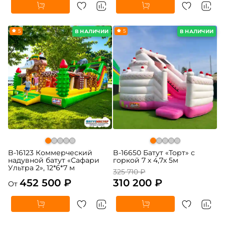
5
-5%
5
В НАЛИЧИИ
В НАЛИЧИИ
B-16123 Коммерческий
B-16650 Батут «Торт» с
надувной батут «Сафари
горкой 7 х 4,7х 5м
Ультра 2», 12*6*7 м
325 710 ₽
452 500 ₽
310 200 ₽
От