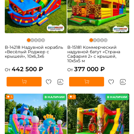
B-14218 Надувной корабль
B-15181 Коммерческий
«Весёлый Роджер с
надувной батут «Страна
крышей», 10х6,3х6
Сафария 2» с крышей,
10x5x5 м
442 500 ₽
377 000 ₽
От
От
5
5
В НАЛИЧИИ
В НАЛИЧИИ