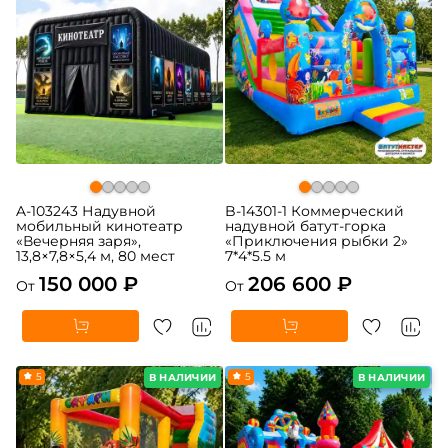
A-103243 Надувной
B-14301-1 Коммерческий
мобильный кинотеатр
надувной батут-горка
«Вечерняя заря»,
«Приключения рыбки 2»
13,8×7,8×5,4 м, 80 мест
7*4*5.5 м
150 000 ₽
206 600 ₽
От
От
5
5
В НАЛИЧИИ
В НАЛИЧИИ