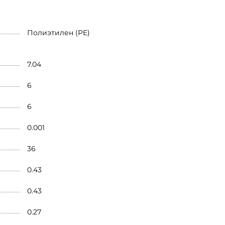
Полиэтилен (PE)
7.04
6
6
0.001
36
0.43
0.43
0.27