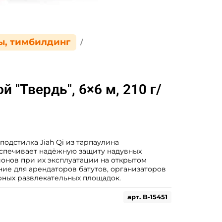
ы, тимбилдинг
 "Твердь", 6×6 м, 210 г/
подстилка Jiah Qi из тарпаулина
спечивает надёжную защиту надувных
ионов при их эксплуатации на открытом
ние для арендаторов батутов, организаторов
ных развлекательных площадок.
арт.
B-15451