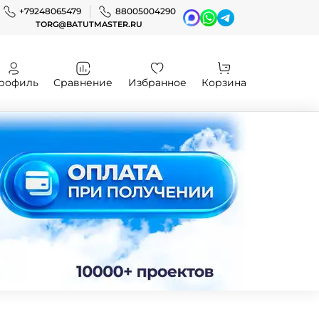
+79248065479
88005004290
TORG@BATUTMASTER.RU
рофиль
Сравнение
Избранное
Корзина