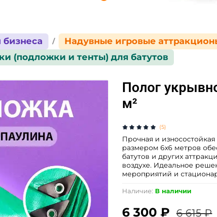
 бизнеса
Надувные игровые аттракцион
и (подложки и тенты) для батутов
Полог укрывной
м²
(5)
Прочная и износостойкая 
размером 6х6 метров обе
батутов и других аттракц
воздухе. Идеальное реше
мероприятий и стационар
Наличие:
В наличии
6 300 ₽
6 615 ₽