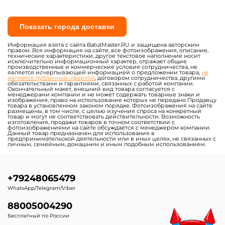
Показать города доставки
Информация взята с сайта BatutMaster.RU и защищена авторским
правом. Вся информация на сайте, все фотоизображения, описание,
технические характеристики, другое текстовое наполнение носит
исключительно информационный характер, отражает общие
производственные и коммерческие условия сотрудничества, не
является исчерпывающей информацией о предложении товара,
не
является публичной офертой
, договором сотрудничества, другими
обязательствами и гарантиями, связанных с работой компании.
Окончательный макет, внешний вид товара согласуется с
менеджерами компании и не может содержать товарные знаки и
изображения, право на использование которых не передано Продавцу
товара в установленном законом порядке. Фотоизображения на сайте
размещены, в том числе, с целью изучения спроса на конкретный
товар и могут не соответствовать действительности. Возможность
изготовления, продажи товаров в точном соответствии с
фотоизображениями на сайте обсуждается с менеджером компании.
Данный товар предназначен для использования в
предпринимательской деятельности или в иных целях, не связанных с
личным, семейным, домашним и иным подобным использованием.
+79248065479
WhatsApp/Telegram/Viber
88005004290
Бесплатный по России