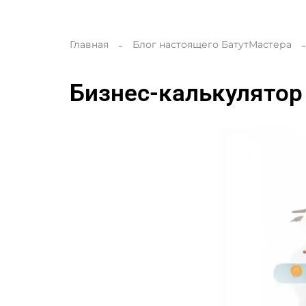
Главная
Блог настоящего БатутМастера
Бизнес-калькулятор