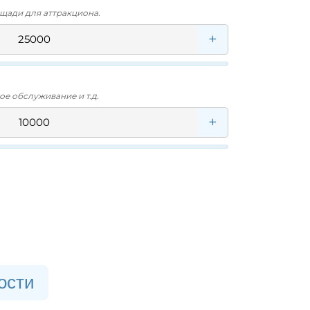
щади для аттракциона.
+
ое обслуживание и т.д.
+
ости