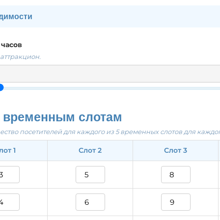
одимости
боты аттракциона в день (часов).
 часов
торых ваш аттракцион будет работать в обычный день.
 аттракцион.
 каждого 10-минутного временного слота в разные дни не
етителей в зоне аттракциона в течение 10-минутного перио
авномерно распределены в течение всей рабочей смены. 
о временным слотам
ения результатов.
ство посетителей для каждого из 5 временных слотов для каждог
но использовать в калькуляторе окупаемости.
лот 1
Слот 2
Слот 3