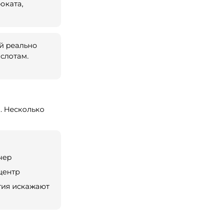
оката,
й реально
слотам.
. Несколько
чер
центр
тия искажают