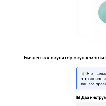
Бизнес-калькулятор окупаемости
💡 Этот каль
аттракционов
вашего проек
📊 Два инстру