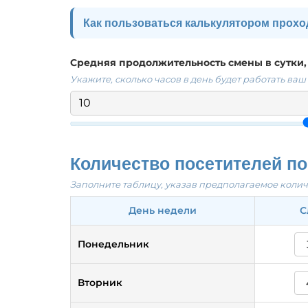
Как пользоваться калькулятором прох
Укажите среднюю продолжительность ра
Средняя продолжительность смены в сутки,
Введите количество часов, в течение ко
Укажите, сколько часов в день будет работать ваш
Заполните количество посетителей для
Укажите предполагаемое количество пос
Важно:
Временные слоты должны быть р
продолжительность смены / 4
.
Количество посетителей п
Нажмите кнопку "Рассчитать" для получ
Заполните таблицу, указав предполагаемое количе
Полученную среднюю проходимость мож
День недели
С
Совет по выбору временных слотов:
Понедельник
8-часовая смена:
Вторник
1-й, 3-й, 5-й, 6-й, 8-й час
10-часовая смена: