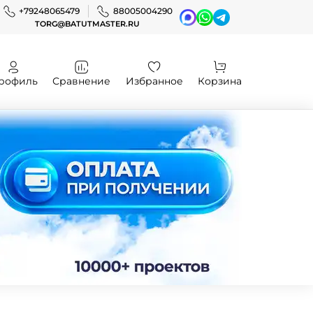
+79248065479
88005004290
TORG@BATUTMASTER.RU
рофиль
Сравнение
Избранное
Корзина