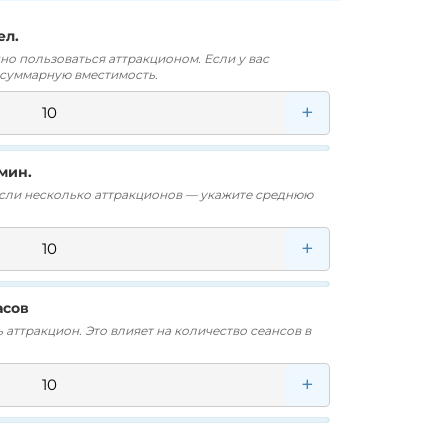
ел.
о пользоваться аттракционом. Если у вас
 суммарную вместимость.
+
мин.
Если несколько аттракционов — укажите среднюю
+
асов
 аттракцион. Это влияет на количество сеансов в
+