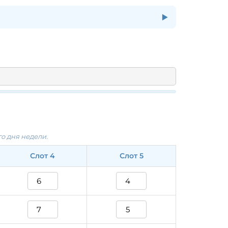
▼
дели.
да для каждого из 5 временных слотов.
Интервал между слотами:
о дня недели.
Слот 4
Слот 5