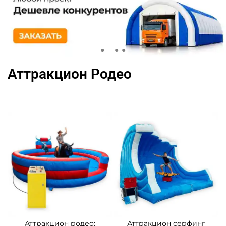
Аттракцион Родео
Аттракцион родео:
Аттракцион серфинг