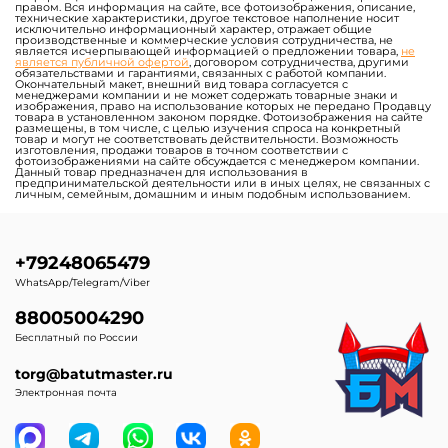
правом. Вся информация на сайте, все фотоизображения, описание,
технические характеристики, другое текстовое наполнение носит
исключительно информационный характер, отражает общие
производственные и коммерческие условия сотрудничества, не
является исчерпывающей информацией о предложении товара,
не
является публичной офертой
, договором сотрудничества, другими
обязательствами и гарантиями, связанных с работой компании.
Окончательный макет, внешний вид товара согласуется с
менеджерами компании и не может содержать товарные знаки и
изображения, право на использование которых не передано Продавцу
товара в установленном законом порядке. Фотоизображения на сайте
размещены, в том числе, с целью изучения спроса на конкретный
товар и могут не соответствовать действительности. Возможность
изготовления, продажи товаров в точном соответствии с
фотоизображениями на сайте обсуждается с менеджером компании.
Данный товар предназначен для использования в
предпринимательской деятельности или в иных целях, не связанных с
личным, семейным, домашним и иным подобным использованием.
+79248065479
WhatsApp/Telegram/Viber
88005004290
Бесплатный по России
torg@batutmaster.ru
Электронная почта