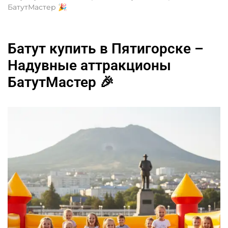
БатутМастер 🎉
Батут купить в Пятигорске –
Надувные аттракционы
БатутМастер 🎉