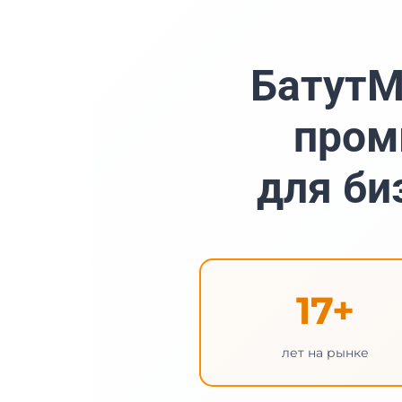
БатутМ
пром
для би
17+
лет на рынке