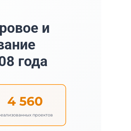
ровое и
вание
08 года
4 560
реализованных проектов