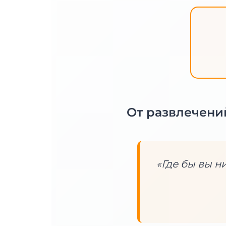
От развлечен
«Где бы вы н