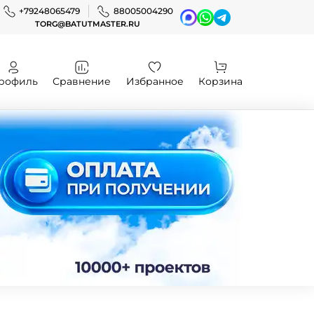
+79248065479
88005004290
TORG@BATUTMASTER.RU
рофиль
Сравнение
Избранное
Корзина