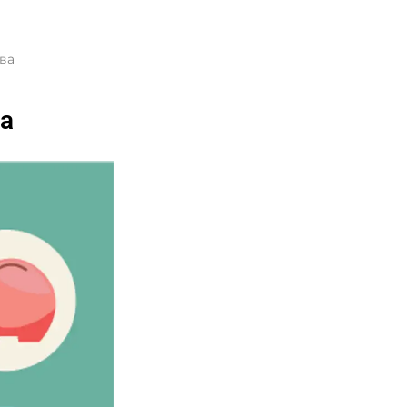
ва
ва