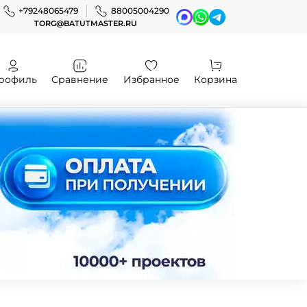
+79248065479
88005004290
TORG@BATUTMASTER.RU
рофиль
Сравнение
Избранное
Корзина