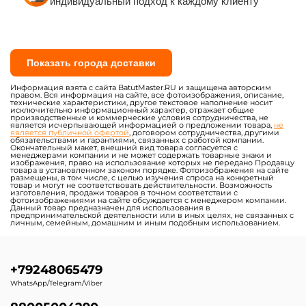
индивидуальный подход к каждому клиенту
Показать города доставки
Информация взята с сайта BatutMaster.RU и защищена авторским
правом. Вся информация на сайте, все фотоизображения, описание,
технические характеристики, другое текстовое наполнение носит
исключительно информационный характер, отражает общие
производственные и коммерческие условия сотрудничества, не
является исчерпывающей информацией о предложении товара,
не
является публичной офертой
, договором сотрудничества, другими
обязательствами и гарантиями, связанных с работой компании.
Окончательный макет, внешний вид товара согласуется с
менеджерами компании и не может содержать товарные знаки и
изображения, право на использование которых не передано Продавцу
товара в установленном законом порядке. Фотоизображения на сайте
размещены, в том числе, с целью изучения спроса на конкретный
товар и могут не соответствовать действительности. Возможность
изготовления, продажи товаров в точном соответствии с
фотоизображениями на сайте обсуждается с менеджером компании.
Данный товар предназначен для использования в
предпринимательской деятельности или в иных целях, не связанных с
личным, семейным, домашним и иным подобным использованием.
+79248065479
WhatsApp/Telegram/Viber