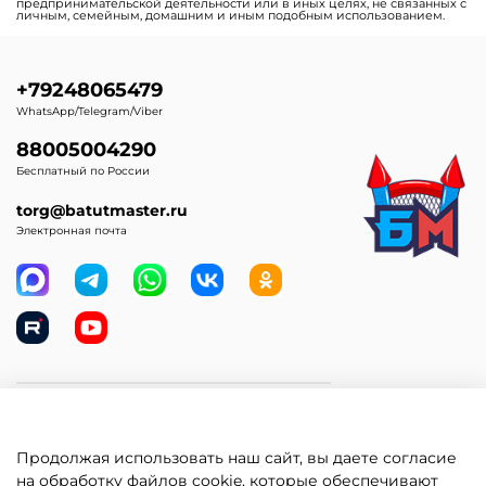
предпринимательской деятельности или в иных целях, не связанных с
личным, семейным, домашним и иным подобным использованием.
+79248065479
WhatsApp/Telegram/Viber
88005004290
Бесплатный по России
torg@batutmaster.ru
Электронная почта
Самое главное
Продолжая использовать наш сайт, вы даете согласие
Клиентам
на обработку файлов cookie, которые обеспечивают