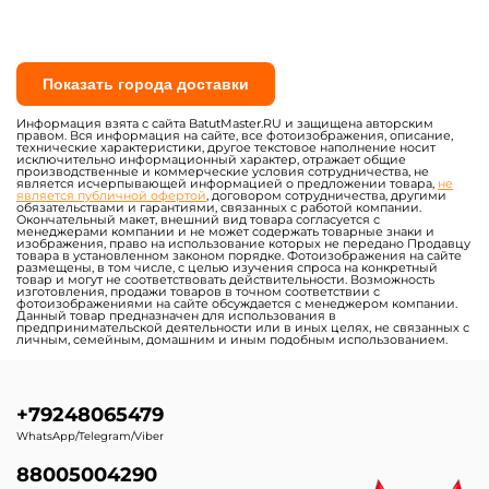
Показать города доставки
Информация взята с сайта BatutMaster.RU и защищена авторским
правом. Вся информация на сайте, все фотоизображения, описание,
технические характеристики, другое текстовое наполнение носит
исключительно информационный характер, отражает общие
производственные и коммерческие условия сотрудничества, не
является исчерпывающей информацией о предложении товара,
не
является публичной офертой
, договором сотрудничества, другими
обязательствами и гарантиями, связанных с работой компании.
Окончательный макет, внешний вид товара согласуется с
менеджерами компании и не может содержать товарные знаки и
изображения, право на использование которых не передано Продавцу
товара в установленном законом порядке. Фотоизображения на сайте
размещены, в том числе, с целью изучения спроса на конкретный
товар и могут не соответствовать действительности. Возможность
изготовления, продажи товаров в точном соответствии с
фотоизображениями на сайте обсуждается с менеджером компании.
Данный товар предназначен для использования в
предпринимательской деятельности или в иных целях, не связанных с
личным, семейным, домашним и иным подобным использованием.
+79248065479
WhatsApp/Telegram/Viber
88005004290