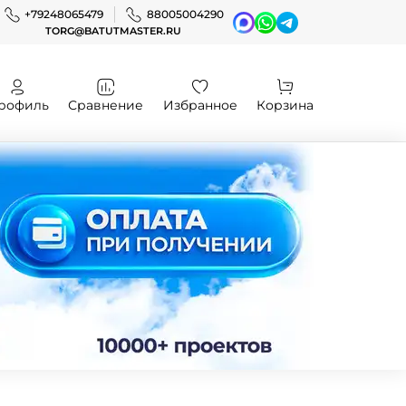
+79248065479
88005004290
TORG@BATUTMASTER.RU
рофиль
Сравнение
Избранное
Корзина