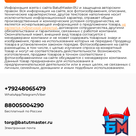
Информация взята с сайта BatutMaster.RU и защищена авторским
правом. Вся информация на сайте, все фотоизображения, описание,
технические характеристики, другое текстовое наполнение носит
исключительно информационный характер, отражает общие
производственные и коммерческие условия сотрудничества, не
является исчерпывающей информацией о предложении товара,
не
является публичной офертой
, договором сотрудничества, другими
обязательствами и гарантиями, связанных с работой компании.
Окончательный макет, внешний вид товара согласуется с
менеджерами компании и не может содержать товарные знаки и
изображения, право на использование которых не передано Продавцу
товара в установленном законом порядке. Фотоизображения на сайте
размещены, в том числе, с целью изучения спроса на конкретный
товар и могут не соответствовать действительности. Возможность
изготовления, продажи товаров в точном соответствии с
фотоизображениями на сайте обсуждается с менеджером компании.
Данный товар предназначен для использования в
предпринимательской деятельности или в иных целях, не связанных с
личным, семейным, домашним и иным подобным использованием.
+79248065479
WhatsApp/Telegram/Viber
88005004290
Бесплатный по России
torg@batutmaster.ru
Электронная почта