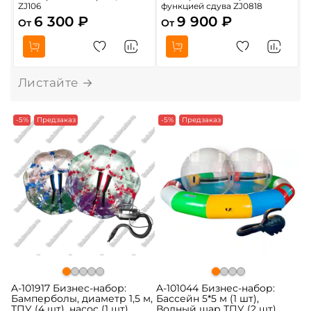
ZJ106
функцией сдува ZJ0818
6 300 ₽
9 900 ₽
От
От
О
-5%
Предзаказ
-5%
Предзаказ
A-101917 Бизнес-набор:
A-101044 Бизнес-набор:
Бамперболы, диаметр 1,5 м,
Бассейн 5*5 м (1 шт),
ТПУ (4 шт), насос (1 шт)
Водный шар ТПУ (2 шт),