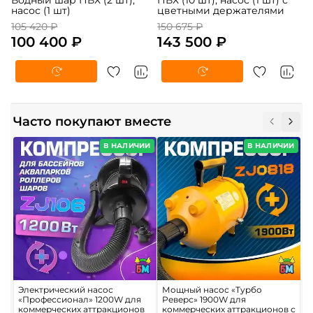
Водный шар ПВХ (2 шт),
ПВХ (10 шт), насос (1 шт) с
насос (1 шт)
цветными держателями
105 420 ₽
150 675 ₽
100 400 ₽
143 500 ₽
Часто покупают вместе
В НАЛИЧИИ
В НАЛИЧИИ
Электрический насос
Мощный насос «Турбо
П
«Профессионал» 1200W для
Реверс» 1900W для
м
коммерческих аттракционов
коммерческих аттракционов с