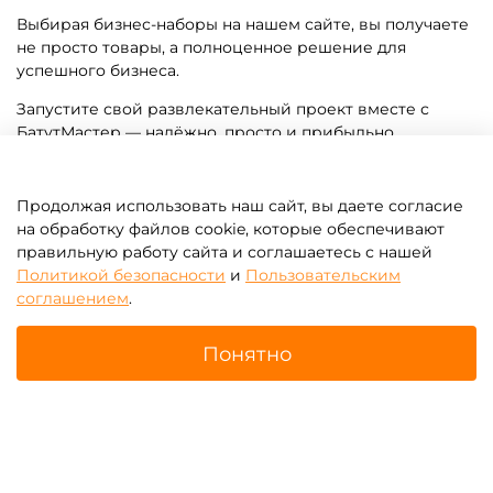
Выбирая бизнес-наборы на нашем сайте, вы получаете
не просто товары, а полноценное решение для
успешного бизнеса.
Запустите свой развлекательный проект вместе с
БатутМастер — надёжно, просто и прибыльно.
Продолжая использовать наш сайт, вы даете согласие
на обработку файлов cookie, которые обеспечивают
правильную работу сайта и соглашаетесь с нашей
Почему с нами лучше?
Политикой безопасности
и
Пользовательским
соглашением
.
Производство по индивидуальному заказу
Понятно
Высокое качество надувных аттракционов
Главная
Поиск
Корзина
Избранное
Профиль
Цены ниже, чем у других
Предоплата всего от 10%, остаток при