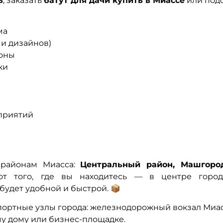
ь
, заказать
батут для дачи купить в Миассе
или под
ма
 и дизайнов)
ионы
ки
приятий
 районам Миасса:
Центральный район, Машгород
от того, где вы находитесь — в центре город
будет удобной и быстрой. 📦
ортные узлы города: железнодорожный вокзал Миасс,
у дому или бизнес-площадке.