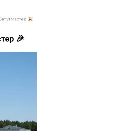
БатутМастер 🎉
тер 🎉