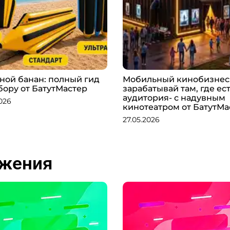
ной банан: полный гид
Мобильный кинобизнес
бору от БатутМастер
зарабатывай там, где ес
аудитория- с надувным
026
кинотеатром от БатутМа
27.05.2026
ожения