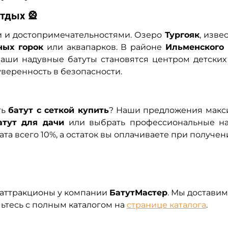
тдых 🎡
и и достопримечательностями. Озеро
Тургояк
, изве
ных горок
или аквапарков. В районе
Ильменского
наши надувные батуты становятся центром детских
уверенность в безопасности.
ть
батут с сеткой купить
? Наши предложения макс
атут для дачи
или выбрать профессиональные на
а всего 10%, а остаток вы оплачиваете при получен
 аттракционы у компании
БатутМастер
. Мы доставим
ьтесь с полным каталогом на
странице каталога
.