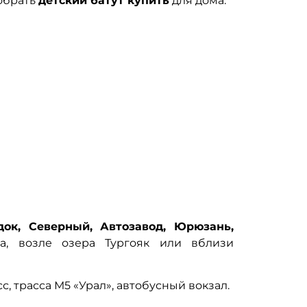
обрать
детский батут купить
для дома.
ок, Северный, Автозавод, Юрюзань,
а, возле озера Тургояк или вблизи
 трасса М5 «Урал», автобусный вокзал.