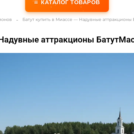
≡
КАТАЛОГ ТОВАРОВ
ионов
Батут купить в Миассе — Надувные аттракционы 
 Надувные аттракционы БатутМас