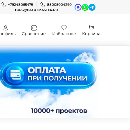
+79248065479
88005004290
TORG@BATUTMASTER.RU
рофиль
Сравнение
Избранное
Корзина