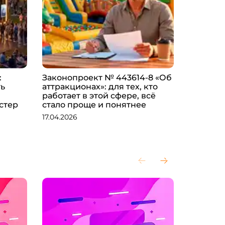
:
Законопроект № 443614-8 «Об
Игровой
ть
аттракционах»: для тех, кто
как выб
работает в этой сфере, всё
рассчит
стер
стало проще и понятнее
начать 
17.04.2026
28.03.202