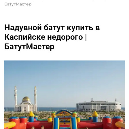
БатутМастер
Надувной батут купить в
Каспийске недорого |
БатутМастер