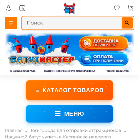
≡
КАТАЛОГ ТОВАРОВ
☰
МЕНЮ
Главная
Топ-города для отправки аттракционов
Надувной батут купить в Каспийске недорого |