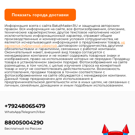
Показать города доставки
Информация взята с сайта BatutMaster.RU и защищена авторским
правом. Вся информация на сайте, все фотоизображения, описание,
технические характеристики, другое текстовое наполнение носит
исключительно информационный характер, отражает общие
производственные и коммерческие условия сотрудничества, не
является исчерпывающей информацией о предложении товара,
не
является публичной офертой
, договором сотрудничества, другими
обязательствами и гарантиями, связанных с работой компании.
Окончательный макет, внешний вид товара согласуется с
менеджерами компании и не может содержать товарные знаки и
изображения, право на использование которых не передано Продавцу
товара в установленном законом порядке. Фотоизображения на сайте
размещены, в том числе, с целью изучения спроса на конкретный
товар и могут не соответствовать действительности. Возможность
изготовления, продажи товаров в точном соответствии с
фотоизображениями на сайте обсуждается с менеджером компании.
Данный товар предназначен для использования в
предпринимательской деятельности или в иных целях, не связанных с
личным, семейным, домашним и иным подобным использованием.
+79248065479
WhatsApp/Telegram/Viber
88005004290
Бесплатный по России