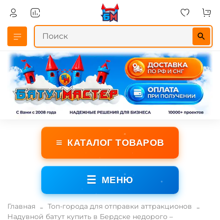
≡
КАТАЛОГ ТОВАРОВ
☰
МЕНЮ
Главная
Топ-города для отправки аттракционов
Надувной батут купить в Бердске недорого –