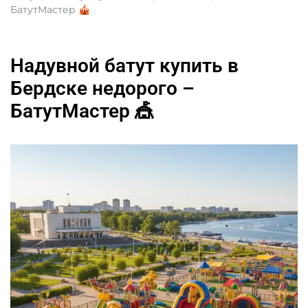
БатутМастер 🎪
Надувной батут купить в
Бердске недорого –
БатутМастер 🎪