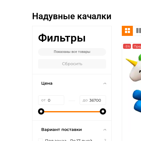
Надувные качалки
Фильтры
-5%
Пре
Показаны все товары
Сбросить
Цена
—
от
до
Вариант поставки
2
Под заказ - До 17 дней