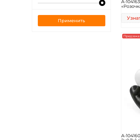
A-10416
«Розочка
Узна
Применить
Предзака
A-10416