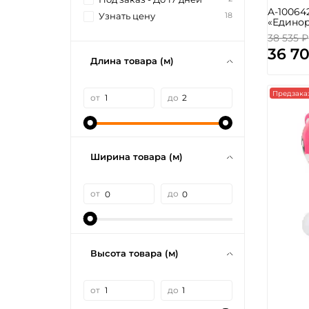
A-10064
18
Узнать цену
«Едино
38 535 ₽
36 7
Длина товара (м)
Предзака
от
до
Ширина товара (м)
от
до
Высота товара (м)
от
до