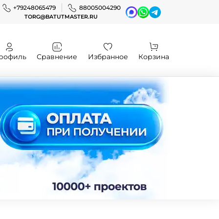
+79248065479
88005004290
TORG@BATUTMASTER.RU
рофиль
Сравнение
Избранное
Корзина