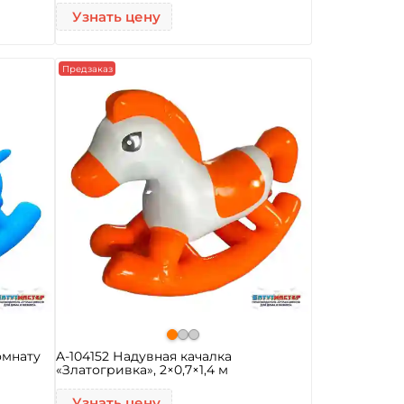
Узнать цену
Предзаказ
омнату
A-104152 Надувная качалка
«Златогривка», 2×0,7×1,4 м
Узнать цену