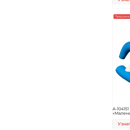
Предзака
A-10415
«Малень
Узна