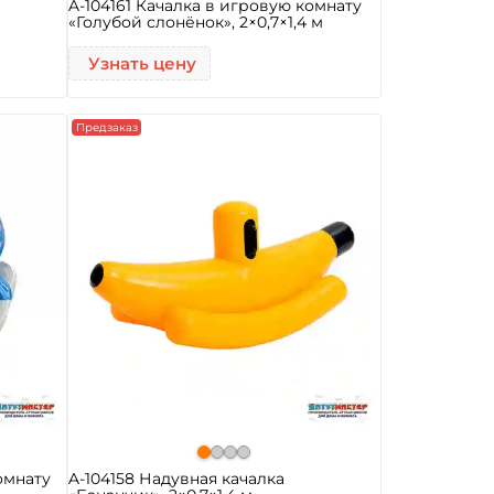
A-104161 Качалка в игровую комнату
«Голубой слонёнок», 2×0,7×1,4 м
Узнать цену
Предзаказ
омнату
A-104158 Надувная качалка