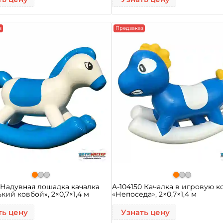
з
Предзаказ
1 Надувная лошадка качалка
A-104150 Качалка в игровую к
кий ковбой», 2×0,7×1,4 м
«Непоседа», 2×0,7×1,4 м
ть цену
Узнать цену