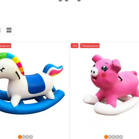
дзаказ
-5%
Предзаказ