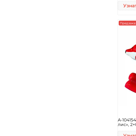
Узна
Предзака
A-10415
лис», 2×
Узна