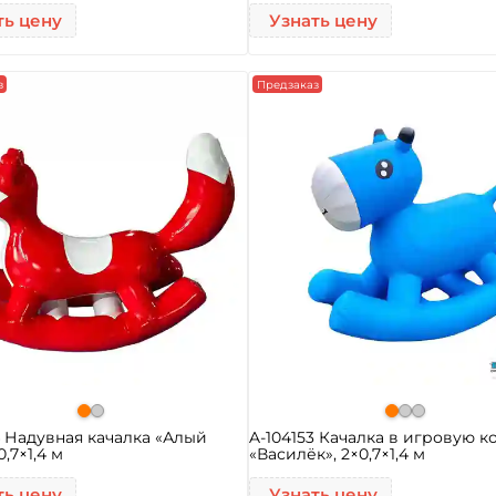
ть цену
Узнать цену
з
Предзаказ
4 Надувная качалка «Алый
A-104153 Качалка в игровую к
0,7×1,4 м
«Василёк», 2×0,7×1,4 м
ть цену
Узнать цену