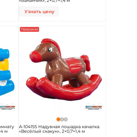
«Бананчик», 2×0,7×1,4 м
Узнать цену
Предзаказ
омнату
A-104155 Надувная лошадка качалка
,4 м
«Весёлый скакун», 2×0,7×1,4 м