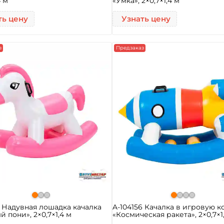
4 м
«Умка», 2×0,7×1,4 м
ть цену
Узнать цену
з
Предзаказ
7 Надувная лошадка качалка
A-104156 Качалка в игровую к
й пони», 2×0,7×1,4 м
«Космическая ракета», 2×0,7×1