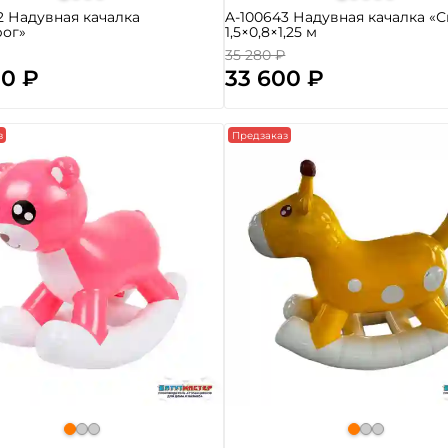
2 Надувная качалка
A-100643 Надувная качалка «С
рог»
1,5×0,8×1,25 м
35 280 ₽
00 ₽
33 600 ₽
з
Предзаказ