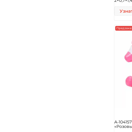
2×0,7×1,
Узна
Предзака
A-10415
«Розовы