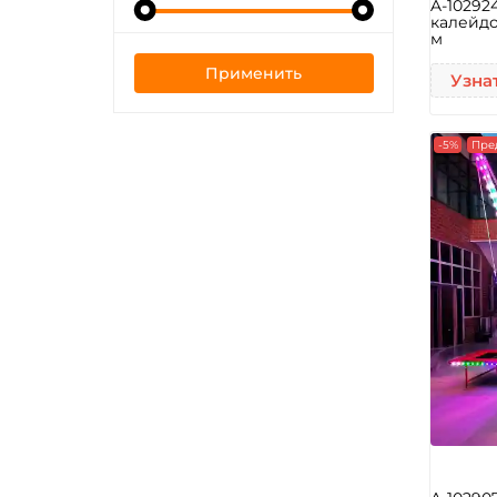
A-10292
калейдо
м
Применить
Узна
-5%
Пре