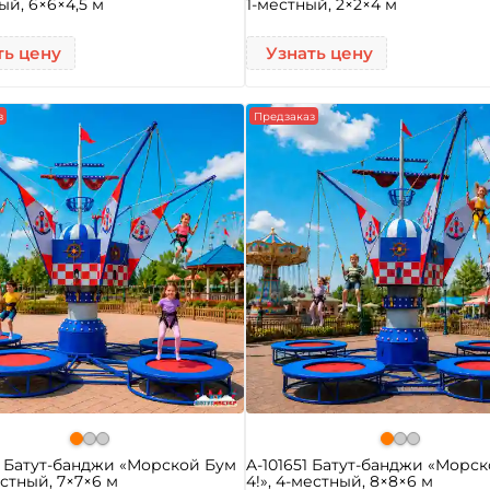
ый, 6×6×4,5 м
1-местный, 2×2×4 м
ть цену
Узнать цену
з
Предзаказ
2 Батут-банджи «Морской Бум
A-101651 Батут-банджи «Морс
естный, 7×7×6 м
4!», 4-местный, 8×8×6 м