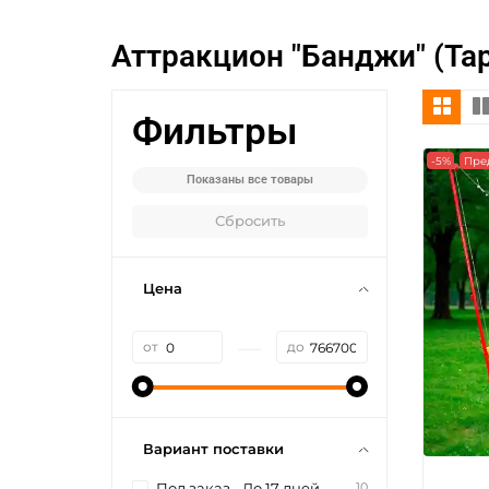
Аттракцион "Банджи" (Та
Фильтры
-5%
Пре
Показаны все товары
Сбросить
Цена
—
от
до
Вариант поставки
10
Под заказ - До 17 дней