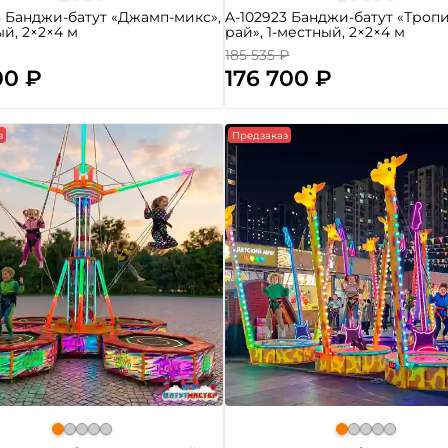
8 Банджи-батут «Джамп-микс»,
A-102923 Банджи-батут «Троп
ый, 2×2×4 м
рай», 1-местный, 2×2×4 м
185 535 ₽
00 ₽
176 700 ₽
з
Предзаказ