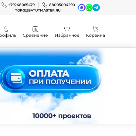
+79248065479
88005004290
TORG@BATUTMASTER.RU
рофиль
Сравнение
Избранное
Корзина