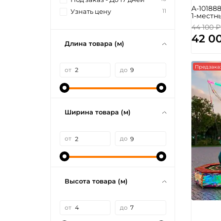
A-10188
11
Узнать цену
1-местн
44 100 ₽
42 0
Длина товара (м)
Предзака
от
до
Ширина товара (м)
от
до
Высота товара (м)
от
до