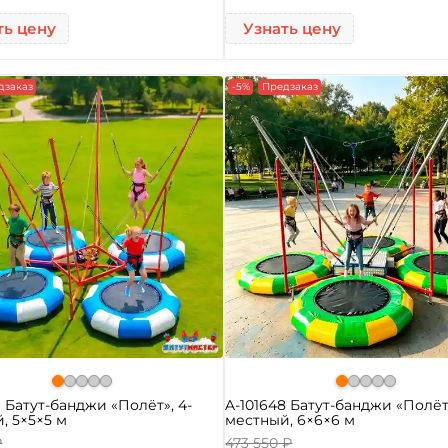
ть цену
Узнать цену
дзаказ
-5%
Предзаказ
9 Батут-банджи «Полёт», 4-
A-101648 Батут-банджи «Полёт 
, 5×5×5 м
местный, 6×6×6 м
₽
473 550 ₽