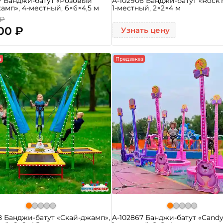
7 Банджи-батут «Розовый
A-102906 Банджи-батут «Rock’
амп», 4-местный, 6×6×4,5 м
1-местный, 2×2×4 м
 ₽
00 ₽
Узнать цену
з
Предзаказ
8 Банджи-батут «Скай-джамп»,
A-102867 Банджи-батут «Candy