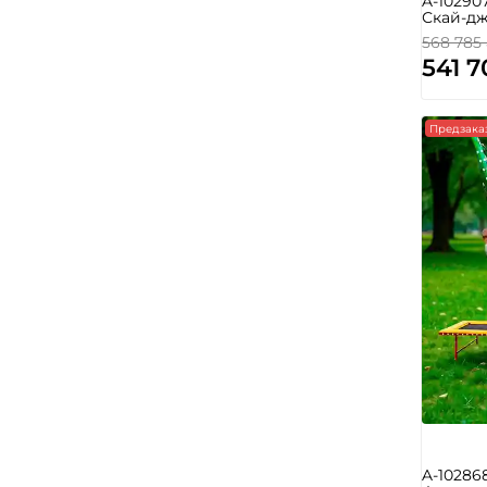
A-10290
Скай-дж
568 785
541 7
Предзака
A-10286