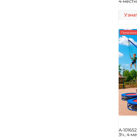
4-местн
Узна
Предзака
A-10165
3!», 4-м