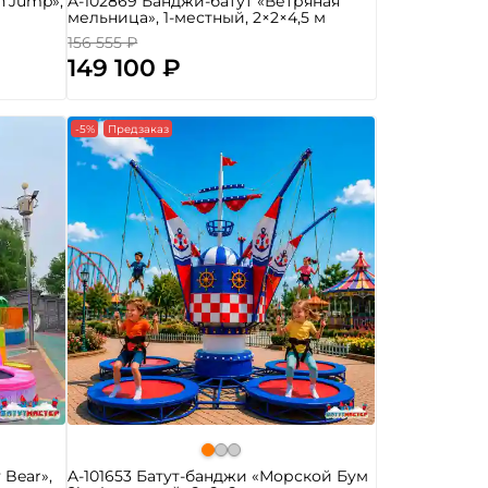
n’Jump»,
A-102869 Банджи-батут «Ветряная
мельница», 1-местный, 2×2×4,5 м
156 555 ₽
149 100 ₽
-5%
Предзаказ
 Bear»,
A-101653 Батут-банджи «Морской Бум