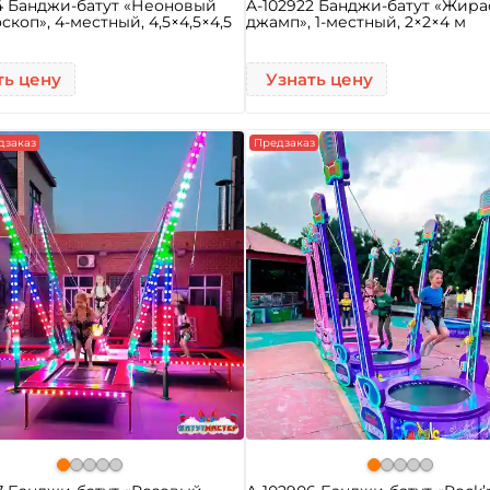
4 Банджи-батут «Неоновый
A-102922 Банджи-батут «Жира
скоп», 4-местный, 4,5×4,5×4,5
джамп», 1-местный, 2×2×4 м
ть цену
Узнать цену
дзаказ
Предзаказ