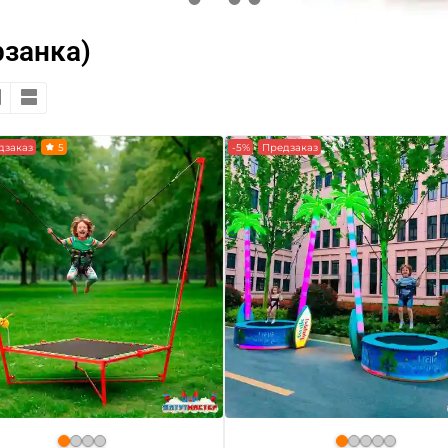
рзанка)
дзаказ
5
-5%
Предзаказ