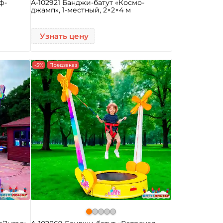
ф-
A-102921 Банджи-батут «Космо-
джамп», 1-местный, 2×2×4 м
Узнать цену
-5%
Предзаказ