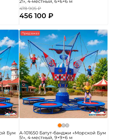
2!», 4-местный, 6×6×6 м
478 905 ₽
456 100 ₽
Предзаказ
кой Бум
A-101650 Батут-банджи «Морской Бум
5!», 4-местный, 9×9×6 м