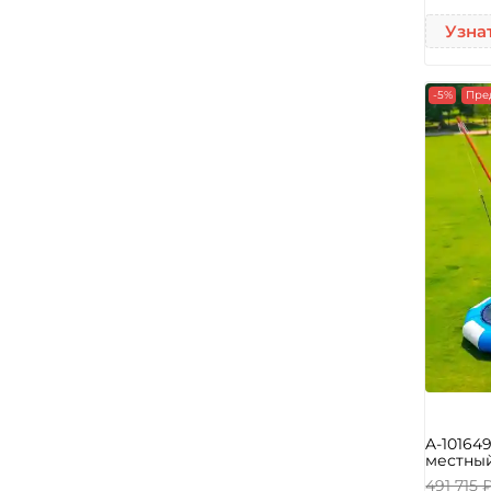
Узна
-5%
Пре
A-10164
местный
491 715 