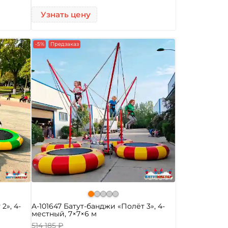
Узнать цену
-5%
Предзаказ
2», 4-
A-101647 Батут-банджи «Полёт 3», 4-
местный, 7×7×6 м
514 185 ₽