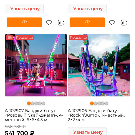
Узнать цену
Узнать цену
-5%
Предзаказ
Предзаказ
A-102907 Банджи-батут
A-102906 Банджи-батут
«Розовый Скай-джамп», 4-
«Rock’n’Jump», 1-местный,
местный, 6×6×4,5 м
2×2×4 м
568 785 ₽
541 700 ₽
Узнать цену