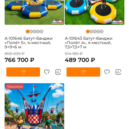
A-101646 Батут-банджи
A-101643 Батут-банджи
«Полёт 5», 4-местный,
«Полёт 4», 4-местный,
9×9×6 м
7,5×7,5×7 м
805 035 ₽
514 185 ₽
766 700 ₽
489 700 ₽
Предзаказ