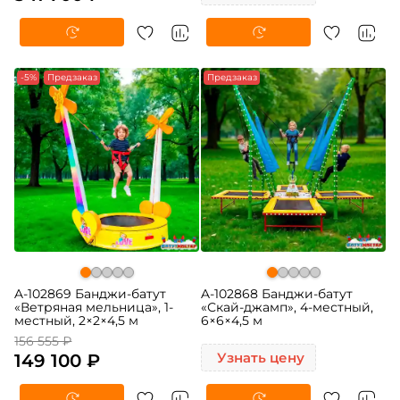
-5%
Предзаказ
Предзаказ
A-102869 Банджи-батут
A-102868 Банджи-батут
«Ветряная мельница», 1-
«Скай-джамп», 4-местный,
местный, 2×2×4,5 м
6×6×4,5 м
156 555 ₽
149 100 ₽
Узнать цену