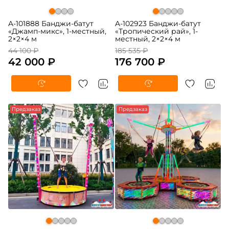
A-101888 Банджи-батут
A-102923 Банджи-батут
«Джамп-микс», 1-местный,
«Тропический рай», 1-
2×2×4 м
местный, 2×2×4 м
44 100 ₽
185 535 ₽
42 000 ₽
176 700 ₽
Предзаказ
Предзаказ