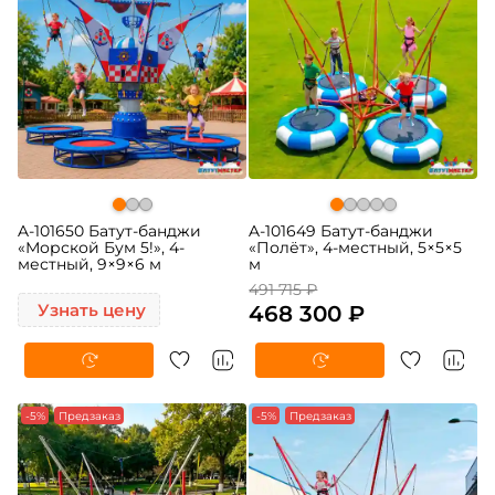
A-101650 Батут-банджи
A-101649 Батут-банджи
«Морской Бум 5!», 4-
«Полёт», 4-местный, 5×5×5
местный, 9×9×6 м
м
491 715 ₽
Узнать цену
468 300 ₽
-5%
Предзаказ
-5%
Предзаказ