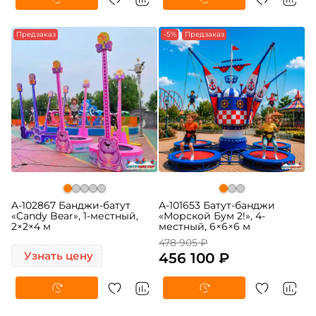
Предзаказ
-5%
Предзаказ
A-102867 Банджи-батут
A-101653 Батут-банджи
«Candy Bear», 1-местный,
«Морской Бум 2!», 4-
2×2×4 м
местный, 6×6×6 м
478 905 ₽
Узнать цену
456 100 ₽