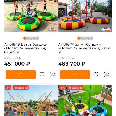
A-101648 Батут-банджи
A-101647 Батут-банджи
«Полёт 2», 4-местный,
«Полёт 3», 4-местный, 7×7×6
6×6×6 м
м
473 550 ₽
514 185 ₽
451 000 ₽
489 700 ₽
-5%
Предзаказ
-5%
Предзаказ