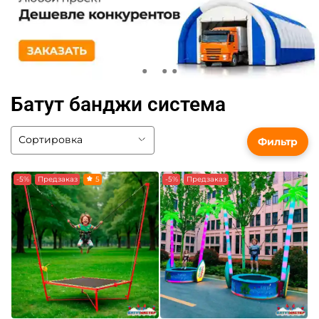
Батут банджи система
Фильтр
-5%
Предзаказ
5
-5%
Предзаказ