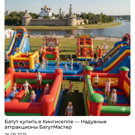
Батут купить в Кингисеппе — Надувные
аттракционы БатутМастер
26.09.2025