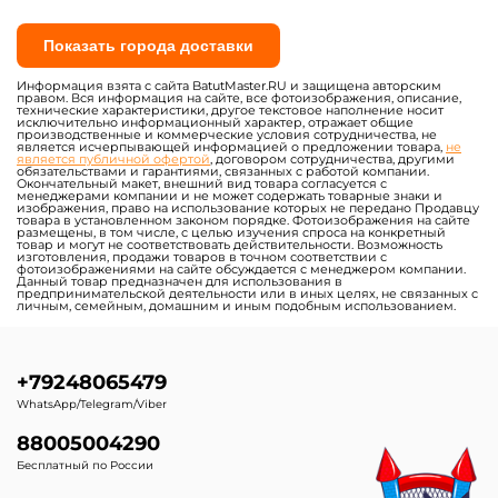
Показать города доставки
Информация взята с сайта BatutMaster.RU и защищена авторским
правом. Вся информация на сайте, все фотоизображения, описание,
технические характеристики, другое текстовое наполнение носит
исключительно информационный характер, отражает общие
производственные и коммерческие условия сотрудничества, не
является исчерпывающей информацией о предложении товара,
не
является публичной офертой
, договором сотрудничества, другими
обязательствами и гарантиями, связанных с работой компании.
Окончательный макет, внешний вид товара согласуется с
менеджерами компании и не может содержать товарные знаки и
изображения, право на использование которых не передано Продавцу
товара в установленном законом порядке. Фотоизображения на сайте
размещены, в том числе, с целью изучения спроса на конкретный
товар и могут не соответствовать действительности. Возможность
изготовления, продажи товаров в точном соответствии с
фотоизображениями на сайте обсуждается с менеджером компании.
Данный товар предназначен для использования в
предпринимательской деятельности или в иных целях, не связанных с
личным, семейным, домашним и иным подобным использованием.
+79248065479
WhatsApp/Telegram/Viber
88005004290
Бесплатный по России