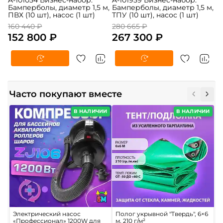
A-101054 Бизнес-набор:
A-101959 Бизнес-набор:
Бамперболы, диаметр 1,5 м,
Бамперболы, диаметр 1,5 м,
ПВХ (10 шт), насос (1 шт)
ТПУ (10 шт), насос (1 шт)
160 440 ₽
280 665 ₽
152 800 ₽
267 300 ₽
Часто покупают вместе
В НАЛИЧИИ
В НАЛИЧИИ
Электрический насос
Полог укрывной "Твердь", 6×6
М
«Профессионал» 1200W для
м, 210 г/м²
Р