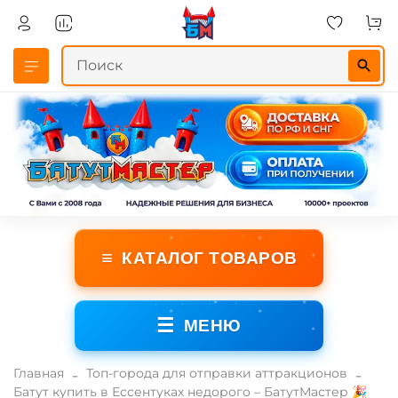
≡
КАТАЛОГ ТОВАРОВ
☰
МЕНЮ
Главная
Топ-города для отправки аттракционов
Батут купить в Ессентуках недорого – БатутМастер 🎉