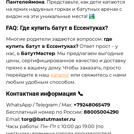
Пантелеймона
. Представьте, как дети катаются
на ярких надувных горках и батутных аренах с
видом на эти уникальные места! 🏞
FAQ: Где купить батут в Ессентуках?
Многие родители задаются вопросом:
где
купить батут в Ессентуках?
Ответ прост – у
нас, в
БатутМастер
. Мы предлагаем выгодные
цены, сертифицированное качество и доставку
прямо к вашему дому. Чтобы заказать, просто
перейдите в наш
каталог
или свяжитесь с нами
любым удобным способом.
Контактная информация 📞
WhatsApp / Telegram / Max:
+79248065479
Бесплатный номер по России:
88005004290
Email:
torg@batutmaster.ru
Часы работы: Пн–Пт с 10:00 до 19:00 (по
местному времени города производства)