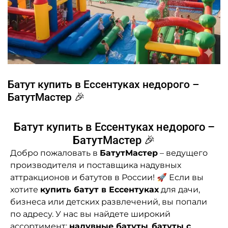
Батут купить в Ессентуках недорого –
БатутМастер 🎉
Батут купить в Ессентуках недорого –
БатутМастер 🎉
Добро пожаловать в
БатутМастер
– ведущего
производителя и поставщика надувных
аттракционов и батутов в России! 🚀 Если вы
хотите
купить батут в Ессентуках
для дачи,
бизнеса или детских развлечений, вы попали
по адресу. У нас вы найдете широкий
ассортимент:
надувные батуты
,
батуты с