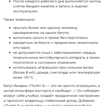
После каждого рабочего дня выполняется чистка,
снятие банджи-канатов и запись в журнал
эксплуатации.
Также запрещено:
прыгать более чем одному человеку
одновременно на одном батуте;
выполнять сальто и трюки без подготовки;
находиться на батуте с предметами, животными
или едой;
не допускаются лица с заболеваниями сердца,
позвоночника, вестибулярного аппарата, а также
посетители в состоянии опьянения.
использовать аттракцион при сильном ветре
(более 8 м/с), дожде, снегопаде или температуре
ниже +10 °C.
Батут-банджи «Полёт 5» — это не просто аттракцион, а
целая атмосфера восторга и свободы! ☁️ Он собирает
вокруг себя улыбки, создаёт праздничное настроение
и приносит владельцу стабильный доход. Добавьте
«Полёт 5» в свой парк — и гости с радостью будут