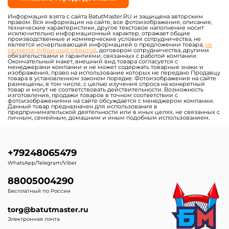
Информация взята с сайта BatutMaster.RU и защищена авторским
правом. Вся информация на сайте, все фотоизображения, описание,
технические характеристики, другое текстовое наполнение носит
исключительно информационный характер, отражает общие
производственные и коммерческие условия сотрудничества, не
является исчерпывающей информацией о предложении товара,
не
является публичной офертой
, договором сотрудничества, другими
обязательствами и гарантиями, связанных с работой компании.
Окончательный макет, внешний вид товара согласуется с
менеджерами компании и не может содержать товарные знаки и
изображения, право на использование которых не передано Продавцу
товара в установленном законом порядке. Фотоизображения на сайте
размещены, в том числе, с целью изучения спроса на конкретный
товар и могут не соответствовать действительности. Возможность
изготовления, продажи товаров в точном соответствии с
фотоизображениями на сайте обсуждается с менеджером компании.
Данный товар предназначен для использования в
предпринимательской деятельности или в иных целях, не связанных с
личным, семейным, домашним и иным подобным использованием.
+79248065479
WhatsApp/Telegram/Viber
88005004290
Бесплатный по России
torg@batutmaster.ru
Электронная почта