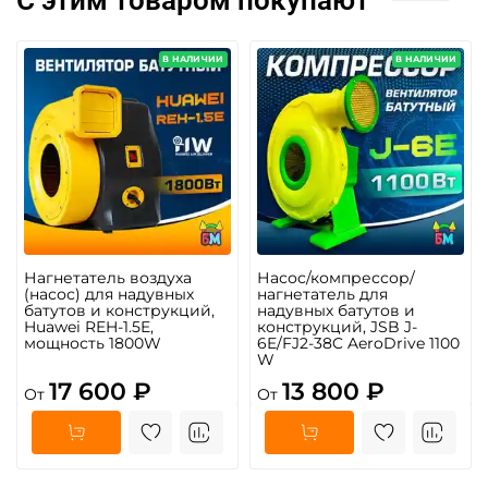
В НАЛИЧИИ
В НАЛИЧИИ
Нагнетатель воздуха
Насос/компрессор/
(насос) для надувных
нагнетатель для
батутов и конструкций,
надувных батутов и
Huawei REH-1.5E,
конструкций, JSB J-
мощность 1800W
6E/FJ2-38C AeroDrive 1100
W
17 600 ₽
13 800 ₽
От
От