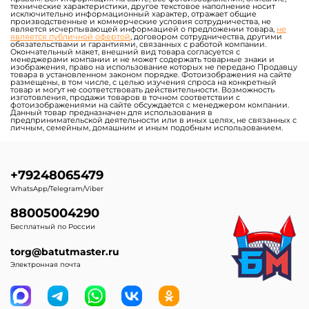
технические характеристики, другое текстовое наполнение носит
исключительно информационный характер, отражает общие
производственные и коммерческие условия сотрудничества, не
является исчерпывающей информацией о предложении товара,
не
является публичной офертой
, договором сотрудничества, другими
обязательствами и гарантиями, связанных с работой компании.
Окончательный макет, внешний вид товара согласуется с
менеджерами компании и не может содержать товарные знаки и
изображения, право на использование которых не передано Продавцу
товара в установленном законом порядке. Фотоизображения на сайте
размещены, в том числе, с целью изучения спроса на конкретный
товар и могут не соответствовать действительности. Возможность
изготовления, продажи товаров в точном соответствии с
фотоизображениями на сайте обсуждается с менеджером компании.
Данный товар предназначен для использования в
предпринимательской деятельности или в иных целях, не связанных с
личным, семейным, домашним и иным подобным использованием.
+79248065479
WhatsApp/Telegram/Viber
88005004290
Бесплатный по России
torg@batutmaster.ru
Электронная почта