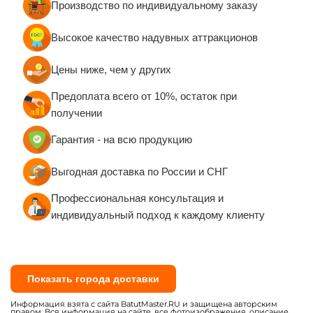
Производство по индивидуальному заказу
(ТР ТС)
Паспорта изделий и формуляры
Высокое качество надувных аттракционов
Руководства по эксплуатации и техническому
обслуживанию
Цены ниже, чем у других
Сертификаты качества евростандарта
Предоплата всего от 10%, остаток при
Санитарно-эпидемиологические заключения
получении
(СЭЗ)
Сертификаты пожарной безопасности (при
Гарантия - на всю продукцию
необходимости)
Выгодная доставка по России и СНГ
Вся продукция изготавливается по ГОСТу с
обеспечением 100% постановки на учёт в
Профессиональная консультация и
Гостехнадзоре.
индивидуальный подход к каждому клиенту
Показать города доставки
Информация взята с сайта BatutMaster.RU и защищена авторским
правом. Вся информация на сайте, все фотоизображения, описание,