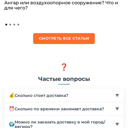
Ангар или воздухоопорное сооружение? Что и
для чего?
СМОТРЕТЬ ВСЕ СТАТЬИ
❓
Частые вопросы
💰
Сколько стоит доставка?
▼
Стоимость доставки рассчитывается индивидуально
⏰
Сколько по времени занимает доставка?
▼
в зависимости от веса, габаритов товара и региона
доставки. Мы работаем с более чем 10 надежными
Сроки доставки зависят от региона и выбранного
Можно ли заказать доставку в мой город/
🌍
транспортными компаниями (Деловые линии, СДЭК
▼
способа транспортировки. По России доставка
регион?