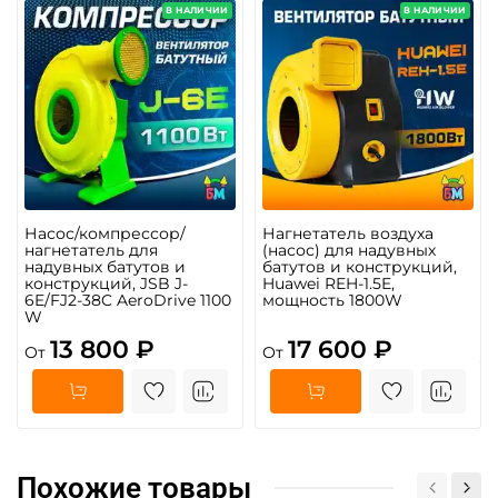
В НАЛИЧИИ
В НАЛИЧИИ
Насос/компрессор/
Нагнетатель воздуха
нагнетатель для
(насос) для надувных
надувных батутов и
батутов и конструкций,
конструкций, JSB J-
Huawei REH-1.5E,
6E/FJ2-38C AeroDrive 1100
мощность 1800W
W
13 800 ₽
17 600 ₽
От
От
Похожие товары