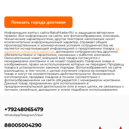
Показать города доставки
Информация взята с сайта BatutMaster.RU и защищена авторским
правом. Вся информация на сайте, все фотоизображения, описание,
технические характеристики, другое текстовое наполнение носит
исключительно информационный характер, отражает общие
производственные и коммерческие условия сотрудничества, не
является исчерпывающей информацией о предложении товара,
не
является публичной офертой
, договором сотрудничества, другими
обязательствами и гарантиями, связанных с работой компании.
Окончательный макет, внешний вид товара согласуется с
менеджерами компании и не может содержать товарные знаки и
изображения, право на использование которых не передано Продавцу
товара в установленном законом порядке. Фотоизображения на сайте
размещены, в том числе, с целью изучения спроса на конкретный
товар и могут не соответствовать действительности. Возможность
изготовления, продажи товаров в точном соответствии с
фотоизображениями на сайте обсуждается с менеджером компании.
Данный товар предназначен для использования в
предпринимательской деятельности или в иных целях, не связанных с
личным, семейным, домашним и иным подобным использованием.
+79248065479
WhatsApp/Telegram/Viber
88005004290