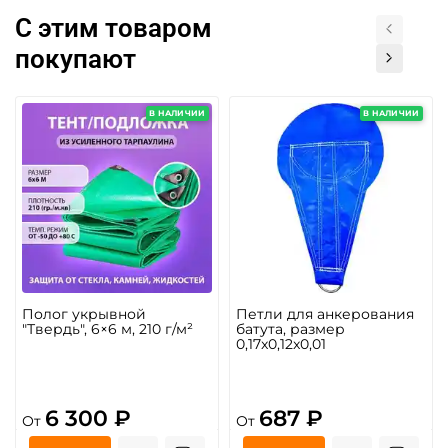
С этим товаром
покупают
В НАЛИЧИИ
В НАЛИЧИИ
Полог укрывной
Петли для анкерования
"Твердь", 6×6 м, 210 г/м²
батута, размер
0,17x0,12x0,01
6 300 ₽
687 ₽
От
От