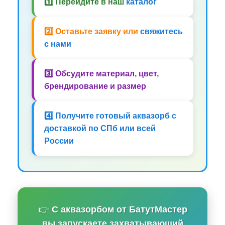
1️⃣ Перейдите в наш
каталог
2️⃣ Оставьте заявку или
свяжитесь
с нами
3️⃣ Обсудите материал, цвет,
брендирование и размер
4️⃣ Получите готовый аквазорб с
доставкой по СПб или всей
России
👉
С аквазорбом от БатутМастер
вы запускаете захватывающий