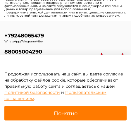
изготовления, продажи товаров в точном соответствии с
фотоизображениями на сайте обсуждается с менеджером компании.
Данный товар предназначен для использования в
предпринимательской деятельности или в иных целях, не связанных с
личным, семейным, домашним и иным подобным использованием.
+79248065479
WhatsApp/Telegram/Viber
88005004290
Бесплатный по России
torg@batutmaster.ru
Продолжая использовать наш сайт, вы даете согласие
Электронная почта
на обработку файлов cookie, которые обеспечивают
правильную работу сайта и соглашаетесь с нашей
Политикой безопасности
и
Пользовательским
соглашением
.
Понятно
Самое главное
Главная
Поиск
Корзина
Избранное
Профиль