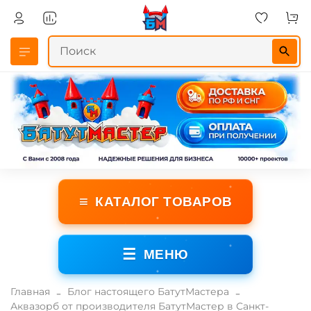
≡
КАТАЛОГ ТОВАРОВ
☰
МЕНЮ
Главная
Блог настоящего БатутМастера
Аквазорб от производителя БатутМастер в Санкт-