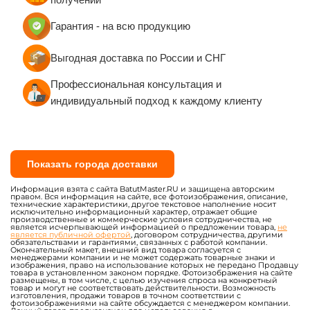
(СЭЗ)
Сертификаты пожарной безопасности (при
Гарантия - на всю продукцию
необходимости)
Выгодная доставка по России и СНГ
Вся продукция изготавливается по ГОСТу с
обеспечением 100% постановки на учёт в
Профессиональная консультация и
Гостехнадзоре.
индивидуальный подход к каждому клиенту
Показать города доставки
Информация взята с сайта BatutMaster.RU и защищена авторским
правом. Вся информация на сайте, все фотоизображения, описание,
технические характеристики, другое текстовое наполнение носит
исключительно информационный характер, отражает общие
производственные и коммерческие условия сотрудничества, не
является исчерпывающей информацией о предложении товара,
не
является публичной офертой
, договором сотрудничества, другими
обязательствами и гарантиями, связанных с работой компании.
Окончательный макет, внешний вид товара согласуется с
менеджерами компании и не может содержать товарные знаки и
изображения, право на использование которых не передано Продавцу
товара в установленном законом порядке. Фотоизображения на сайте
размещены, в том числе, с целью изучения спроса на конкретный
товар и могут не соответствовать действительности. Возможность
изготовления, продажи товаров в точном соответствии с
фотоизображениями на сайте обсуждается с менеджером компании.