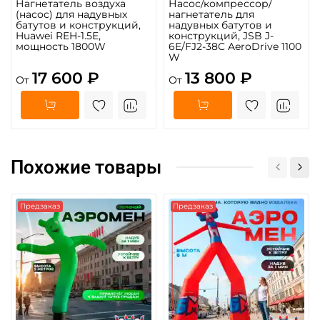
Нагнетатель воздуха
Насос/компрессор/
(насос) для надувных
нагнетатель для
батутов и конструкций,
надувных батутов и
Huawei REH-1.5E,
конструкций, JSB J-
мощность 1800W
6E/FJ2-38C AeroDrive 1100
W
17 600 ₽
13 800 ₽
От
От
Похожие товары
Предзаказ
Предзаказ