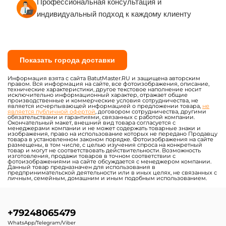
Профессиональная консультация и
индивидуальный подход к каждому клиенту
Показать города доставки
Информация взята с сайта BatutMaster.RU и защищена авторским
правом. Вся информация на сайте, все фотоизображения, описание,
технические характеристики, другое текстовое наполнение носит
исключительно информационный характер, отражает общие
производственные и коммерческие условия сотрудничества, не
является исчерпывающей информацией о предложении товара,
не
является публичной офертой
, договором сотрудничества, другими
обязательствами и гарантиями, связанных с работой компании.
Окончательный макет, внешний вид товара согласуется с
менеджерами компании и не может содержать товарные знаки и
изображения, право на использование которых не передано Продавцу
товара в установленном законом порядке. Фотоизображения на сайте
размещены, в том числе, с целью изучения спроса на конкретный
товар и могут не соответствовать действительности. Возможность
изготовления, продажи товаров в точном соответствии с
фотоизображениями на сайте обсуждается с менеджером компании.
Данный товар предназначен для использования в
предпринимательской деятельности или в иных целях, не связанных с
личным, семейным, домашним и иным подобным использованием.
+79248065479
WhatsApp/Telegram/Viber