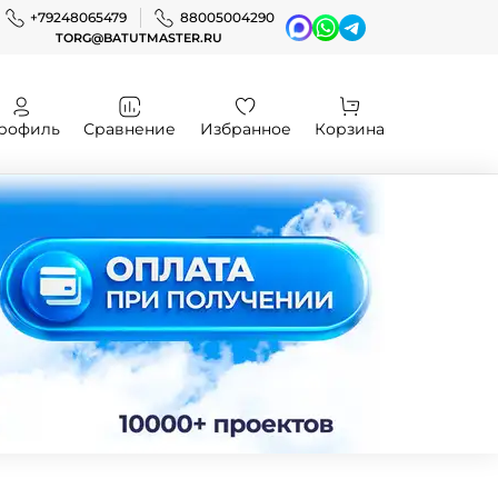
+79248065479
88005004290
TORG@BATUTMASTER.RU
рофиль
Сравнение
Избранное
Корзина