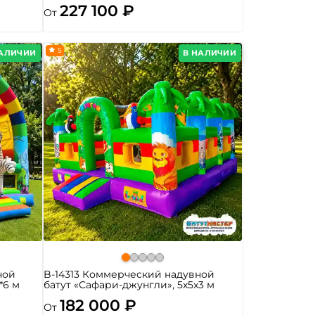
227 100 ₽
От
5
НАЛИЧИИ
В НАЛИЧИИ
ной
B-14313 Коммерческий надувной
*6 м
батут «Сафари-джунгли», 5x5x3 м
182 000 ₽
От