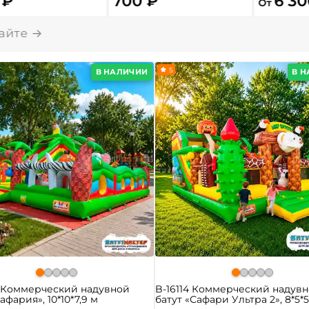
 ₽
700 ₽
6 30
От
5
В НАЛИЧИИ
В 
0 Коммерческий надувной
B-16114 Коммерческий надув
афария», 10*10*7,9 м
батут «Сафари Ультра 2», 8*5*