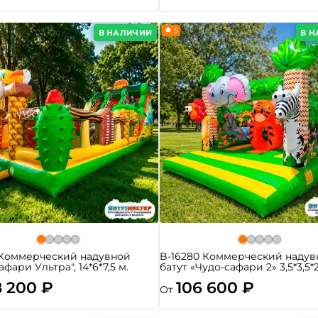
5
В НАЛИЧИИ
В 
 Коммерческий надувной
B-16280 Коммерческий надув
афари Ультра", 14*6*7,5 м.
батут «Чудо-сафари 2» 3,5*3,5*
8 200 ₽
106 600 ₽
От