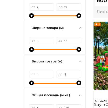
600
от
до
5
Ширина товара (м)
от
до
Высота товара (м)
от
до
Общая площадь (м.кв.)
B-1642
батут «С
от
до