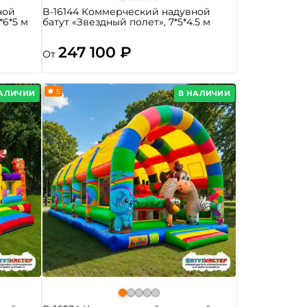
ной
B-16144 Коммерческий надувной
*6*5 м
батут «Звездный полет», 7*5*4.5 м
247 100 ₽
От
5
НАЛИЧИИ
В НАЛИЧИИ