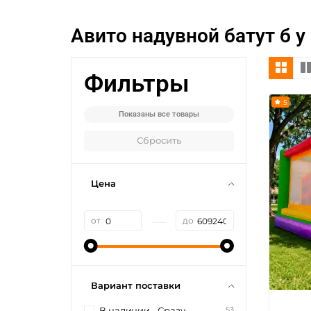
Авито надувной батут б у
Фильтры
5
Показаны все товары
Сбросить
Цена
—
от
до
Вариант поставки
53
В наличии - Сразу