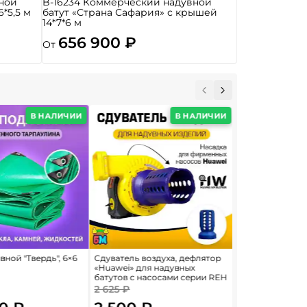
ной
B-16234 Коммерческий надувной
6*5,5 м
батут «Страна Сафария» с крышей
14*7*6 м
656 900 ₽
От
В НАЛИЧИИ
В НАЛИЧИИ
ной "Твердь", 6×6
Сдуватель воздуха, дефлятор
Крепление для 
«Huawei» для надувных
цвета, 0,25*0,25
батутов с насосами серии REH
2 625 ₽