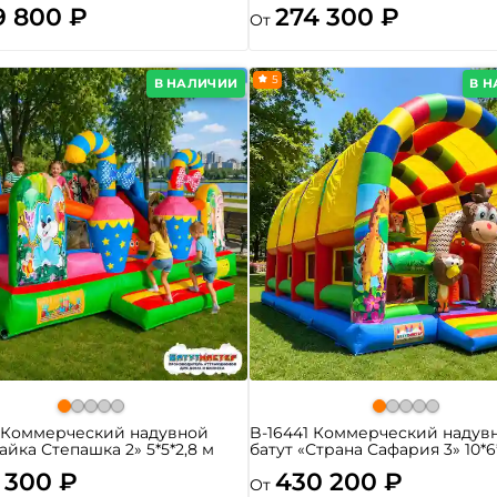
9 800 ₽
274 300 ₽
От
5
В НАЛИЧИИ
В 
4 Коммерческий надувной
B-16441 Коммерческий надув
Зайка Степашка 2» 5*5*2,8 м
батут «Страна Сафария 3» 10*6
 300 ₽
430 200 ₽
От