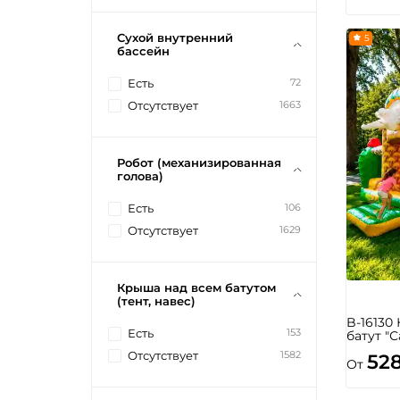
Сухой внутренний
5
бассейн
72
Есть
1663
Отсутствует
Робот (механизированная
голова)
106
Есть
1629
Отсутствует
Крыша над всем батутом
(тент, навес)
B-16130
153
Есть
батут "С
1582
Отсутствует
52
От