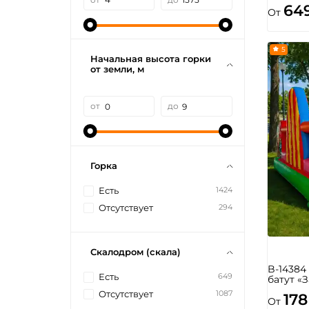
64
От
5
Начальная высота горки
от земли, м
от
до
Горка
1424
Есть
294
Отсутствует
Скалодром (скала)
B-1438
649
Есть
батут «
1087
Отсутствует
178
От