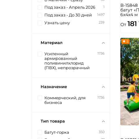
B-1584
1
Под заказ - Апрель 2026
батут «
6x4x4 м
1497
Под заказ - До 30 дней
181
239
Узнать цену
От
5
Материал
1736
Усиленный
армированный
поливинилхлорид
(ПВХ), непрозрачный
Назначение
1736
Коммерческий, для
бизнеса
Тип товара
350
Батут-горка