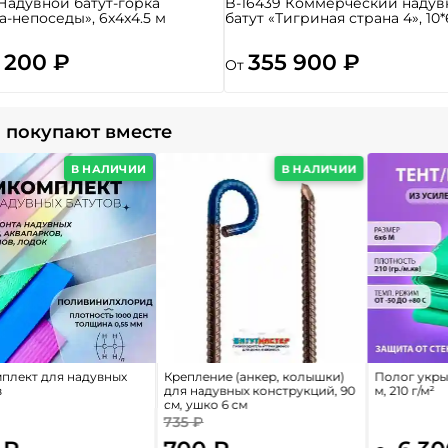
 Надувной батут-горка
B-16439 Коммерческий надув
а-непоседы», 6x4x4.5 м
батут «Тигриная страна 4», 10*
 200 ₽
355 900 ₽
От
 покупают вместе
В НАЛИЧИИ
В НАЛИЧИИ
плект для надувных
Крепление (анкер, колышки)
Полог укрыв
в
для надувных конструкций, 90
м, 210 г/м²
см, ушко 6 см
735 ₽