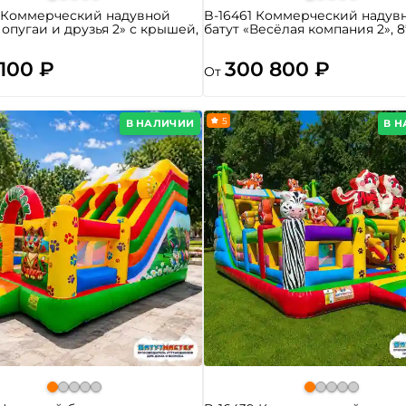
8 Коммерческий надувной
B-16461 Коммерческий надув
Попугаи и друзья 2» с крышей,
батут «Весёлая компания 2», 8
 100 ₽
300 800 ₽
От
5
В НАЛИЧИИ
В 