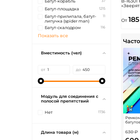
B-16301
37
Батут-корабль
«Зверят
1215
Батут-площадка
11
Батут-прилипала, батут-
185
От
липучка (spider man)
116
Батут-скалодром
Показать все
Часто
Вместимость (чел)
от
до
Модуль для соединения с
полосой препятствий
1736
Нет
Ремком
батуто
630 ₽
Длина товара (м)