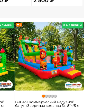
0 ₽
2 500 ₽
699 ₽
От
5
НАЛИЧИИ
В НАЛИЧИИ
ной
B-16431 Коммерческий надувной
5 м
батут «Звериная команда 3», 8*4*5 м