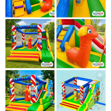
5
6
7
8