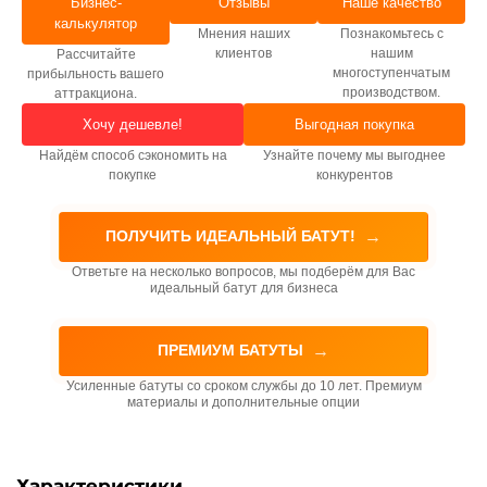
Бизнес-
Отзывы
Наше качество
калькулятор
Мнения наших
Познакомьтесь с
клиентов
нашим
Рассчитайте
многоступенчатым
прибыльность вашего
производством.
аттракциона.
Хочу дешевле!
Выгодная покупка
Найдём способ сэкономить на
Узнайте почему мы выгоднее
покупке
конкурентов
→
ПОЛУЧИТЬ ИДЕАЛЬНЫЙ БАТУТ!
Ответьте на несколько вопросов, мы подберём для Вас
идеальный батут для бизнеса
→
ПРЕМИУМ БАТУТЫ
Усиленные батуты со сроком службы до 10 лет. Премиум
материалы и дополнительные опции
Характеристики