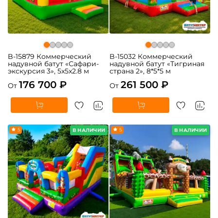
B-15879 Коммерческий
B-15032 Коммерческий
надувной батут «Сафари-
надувной батут «Тигриная
экскурсия 3», 5x5x2.8 м
страна 2», 8*5*5 м
176 700 ₽
261 500 ₽
От
От
5
5
В НАЛИЧИИ
В НАЛИЧИИ