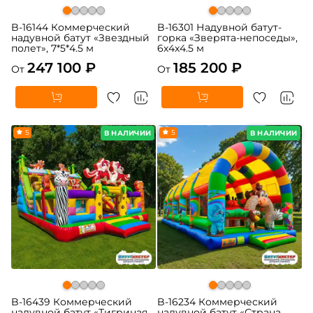
B-16144 Коммерческий
B-16301 Надувной батут-
надувной батут «Звездный
горка «Зверята-непоседы»,
полет», 7*5*4.5 м
6x4x4.5 м
247 100 ₽
185 200 ₽
От
От
5
5
В НАЛИЧИИ
В НАЛИЧИИ
B-16439 Коммерческий
B-16234 Коммерческий
надувной батут «Тигриная
надувной батут «Страна