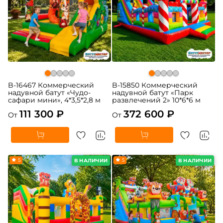
B-16467 Коммерческий
B-15850 Коммерческий
надувной батут «Чудо-
надувной батут «Парк
сафари мини», 4*3,5*2,8 м
развлечений 2» 10*6*6 м
111 300 ₽
372 600 ₽
От
От
5
5
В НАЛИЧИИ
В НАЛИЧИИ