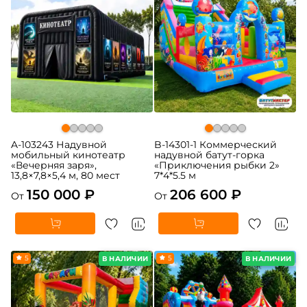
A-103243 Надувной
B-14301-1 Коммерческий
мобильный кинотеатр
надувной батут-горка
«Вечерняя заря»,
«Приключения рыбки 2»
13,8×7,8×5,4 м, 80 мест
7*4*5.5 м
150 000 ₽
206 600 ₽
От
От
5
5
В НАЛИЧИИ
В НАЛИЧИИ