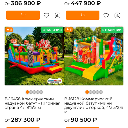
306 900 ₽
447 900 ₽
От
От
5
5
В НАЛИЧИИ
В НАЛИЧИИ
B-16438 Коммерческий
B-16128 Коммерческий
надувной батут «Тигриная
надувной батут «Мини
страна 4», 9*5*5 м
джунгли» с горкой, 4*3,5*2,6
м.
287 300 ₽
90 500 ₽
От
От