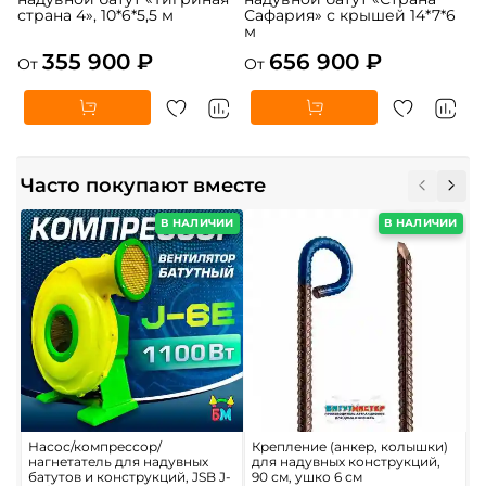
страна 4», 10*6*5,5 м
Сафария» с крышей 14*7*6
м
355 900 ₽
656 900 ₽
От
От
Часто покупают вместе
В НАЛИЧИИ
В НАЛИЧИИ
Насос/компрессор/
Крепление (анкер, колышки)
С
нагнетатель для надувных
для надувных конструкций,
«
батутов и конструкций, JSB J-
90 см, ушко 6 см
б