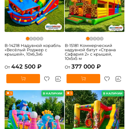
B-14218 Надувной корабль
B-15181 Коммерческий
«Весёлый Роджер с
надувной батут «Страна
крышей», 10х6,3х6
Сафария 2» с крышей,
10x5x5 м
442 500 ₽
377 000 ₽
От
От
5
5
В НАЛИЧИИ
В НАЛИЧИИ