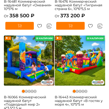
B-16481 Коммерческий
B-16476 Коммерческий
надувной батут «Океания»
надувной батут «Тигриная
10*5*6 м
страна 6», 10*6*5,5 м
358 500 ₽
373 200 ₽
От
От
4
5
В НАЛИЧИИ
В НАЛИЧИИ
B-16066 Коммерческий
B-16443 Коммерческий
надувной батут
надувной батут «В гостях у
«Подводный мир 2»
моря 4», 10*5*5 м
4*3,5*2,5 м