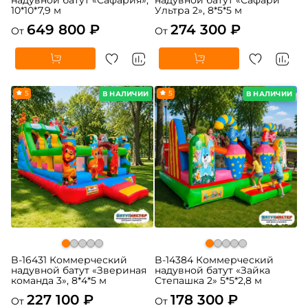
10*10*7,9 м
Ультра 2», 8*5*5 м
649 800 ₽
274 300 ₽
От
От
5
5
В НАЛИЧИИ
В НАЛИЧИИ
B-16431 Коммерческий
B-14384 Коммерческий
надувной батут «Звериная
надувной батут «Зайка
команда 3», 8*4*5 м
Степашка 2» 5*5*2,8 м
227 100 ₽
178 300 ₽
От
От