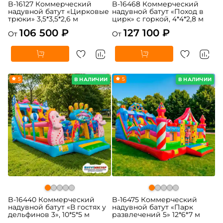
B-16127 Коммерческий
B-16468 Коммерческий
надувной батут «Цирковые
надувной батут «Поход в
трюки» 3,5*3,5*2,6 м
цирк» с горкой, 4*4*2,8 м
106 500 ₽
127 100 ₽
От
От
5
5
В НАЛИЧИИ
В НАЛИЧИИ
B-16440 Коммерческий
B-16475 Коммерческий
надувной батут «В гостях у
надувной батут «Парк
дельфинов 3», 10*5*5 м
развлечений 5» 12*6*7 м