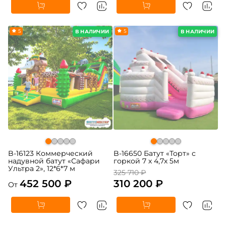
5
-5%
5
В НАЛИЧИИ
В НАЛИЧИИ
B-16123 Коммерческий
B-16650 Батут «Торт» с
надувной батут «Сафари
горкой 7 х 4,7х 5м
Ультра 2», 12*6*7 м
325 710 ₽
452 500 ₽
310 200 ₽
От