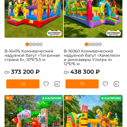
B-16476 Коммерческий
B-16060 Коммерческий
надувной батут «Тигриная
надувной батут «Хамелеон
страна 6», 10*6*5,5 м
и динозавры Ультра 4»
12*6*6 м
373 200 ₽
438 300 ₽
От
От
5
5
В НАЛИЧИИ
В НАЛИЧИИ