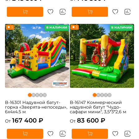
5
5
В НАЛИЧИИ
В НАЛИЧИИ
B-16301 Надувной батут-
B-16147 Коммерческий
горка «Зверята-непоседы»,
надувной батут "Чудо-
6x4x4.5 м
сафари мини", 3,5*3*2,6 м
167 400 ₽
83 600 ₽
От
От