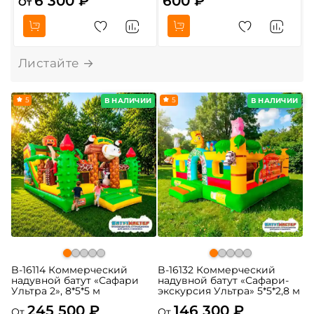
6 300 ₽
600 ₽
От
О
5
5
В НАЛИЧИИ
В НАЛИЧИИ
B-16114 Коммерческий
B-16132 Коммерческий
надувной батут «Сафари
надувной батут «Сафари-
Ультра 2», 8*5*5 м
экскурсия Ультра» 5*5*2,8 м
245 500 ₽
146 300 ₽
От
От