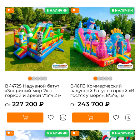
5
5
В НАЛИЧИИ
В НАЛИЧИИ
B-14725 Надувной батут
B-16113 Коммерческий
«Звериный мир 2» с
надувной батут с горкой «В
горкой и аркой 7*5*4,2 м
гостях у моря», 8*5*6,1 м
227 200 ₽
243 700 ₽
От
От
5
5
В НАЛИЧИИ
В НАЛИЧИИ