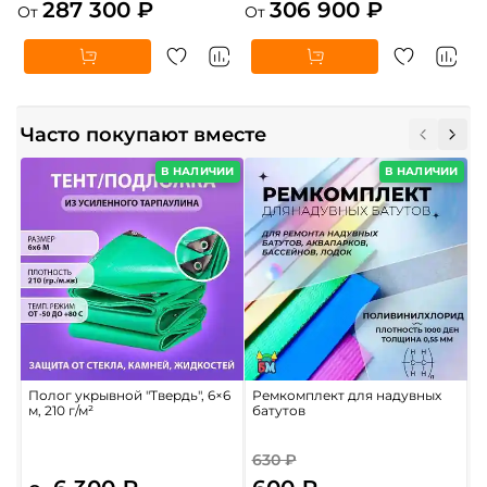
287 300 ₽
306 900 ₽
От
От
Часто покупают вместе
В НАЛИЧИИ
В НАЛИЧИИ
Полог укрывной "Твердь", 6×6
Ремкомплект для надувных
Н
м, 210 г/м²
батутов
д
к
1
630 ₽